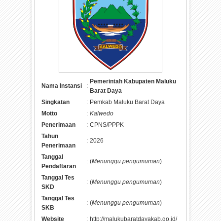
Pemerintah Kabupaten Maluku
Nama Instansi
:
Barat Daya
Singkatan
:
Pemkab Maluku Barat Daya
Motto
:
Kalwedo
Penerimaan
:
CPNS/PPPK
Tahun
:
2026
Penerimaan
Tanggal
:
(
Menunggu pengumuman
)
Pendaftaran
Tanggal Tes
:
(
Menunggu pengumuman
)
SKD
Tanggal Tes
:
(
Menunggu pengumuman
)
SKB
Website
:
http://malukubaratdayakab.go.id/