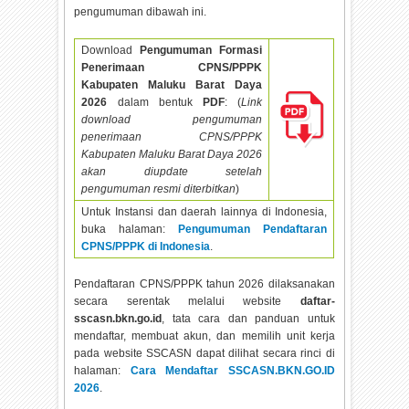
pengumuman dibawah ini.
Download
Pengumuman Formasi
Penerimaan CPNS/PPPK
Kabupaten Maluku Barat Daya
2026
dalam bentuk
PDF
: (
Link
download pengumuman
penerimaan CPNS/PPPK
Kabupaten Maluku Barat Daya
2026
akan diupdate setelah
pengumuman resmi diterbitkan
)
Untuk Instansi dan daerah lainnya di Indonesia,
buka halaman:
Pengumuman Pendaftaran
CPNS/PPPK di Indonesia
.
Pendaftaran CPNS/PPPK tahun
2026 dilaksanakan
secara serentak melalui website
daftar-
sscasn.bkn.go.id
, tata cara dan panduan untuk
mendaftar, membuat akun, dan memilih unit kerja
pada website SSCASN dapat dilihat secara rinci di
halaman:
Cara Mendaftar SSCASN.BKN.GO.ID
2026
.