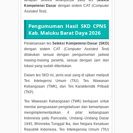
tahapan seleksi selanjutnya yaitu tes
Seleksi
Kompetensi Dasar
dengan sistem CAT (
Computer
Assisted Test
).
Pengumuman Hasil SKD CPNS
Kab. Maluku Barat Daya
2026
Pelaksanaan tes
Seleksi Kompetensi Dasar (SKD)
dengan sistem CAT (
Computer Assisted Test
)
dilakukan sesuai dengan pengumuman jadwal
masing-masing peserta, sesuai dengan jam dan
lokasi yang sudah ditentukan.
Dalam tes SKD ini, jenis soal yang di ujikan meliputi
Tes Intelegensi Umum (TIU), Tes Wawasan
Kebangsaan (TWK), dan Tes Karakteristik Pribadi
(TKP).
Tes Wawasan Kebangsaan (TWK) bertujuan untuk
menilai penguasaan pengetahuan dan kemampuan
mengimplementasikan 4 pilar kebangsaan
Indonesia yaitu Pancasila, Undang–Undang Dasar
1945, Bhinneka Tunggal Ika, dan Negara Kesatuan
Republik Indonesia. Tes Intelegensia Umum (TIU)