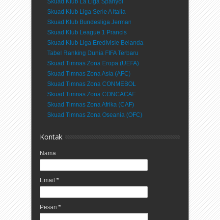
Skuad Klub La Liga Spanyol
Skuad Klub Liga Serie A Italia
Skuad Klub Bundesliga Jerman
Skuad Klub League 1 Prancis
Skuad Klub Liga Eredivisie Belanda
Tabel Ranking Dunia FIFA Terbaru
Skuad Timnas Zona Eropa (UEFA)
Skuad Timnas Zona Asia (AFC)
Skuad Timnas Zona CONMEBOL
Skuad Timnas Zona CONCACAF
Skuad Timnas Zona Afrika (CAF)
Skuad Timnas Zona Oseania (OFC)
Kontak
Nama
Email
*
Pesan
*