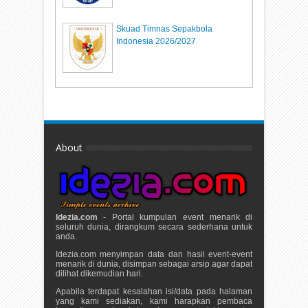
Skuad Timnas Sepakbola
Indonesia 2026/2027
About
Idezia.com
- Portal kumpulan event menarik di
seluruh dunia, dirangkum secara sederhana untuk
anda.
Idezia.com menyimpan data dan hasil event-event
menarik di dunia, disimpan sebagai arsip agar dapat
dilihat dikemudian hari.
Apabila terdapat kesalahan isi/data pada halaman
yang kami sediakan, kami harapkan pembaca