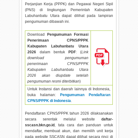
Perjanjian Kerja (PPPK) dan Pegawai Negeri Sipil
(PNS) di lingkungan Pemerintah Kabupaten
Labuhanbatu Utara dapat dilihat pada lampiran
pengumuman dibawah ini.
Download
Pengumuman Formasi
Penerimaan CPNS/PPPK
Kabupaten Labuhanbatu Utara
2026
dalam bentuk
PDF
: (
Link
download pengumuman
penerimaan CPNS/PPPK
Kabupaten Labuhanbatu Utara
2026 akan diupdate setelah
pengumuman resmi diterbitkan
)
Untuk Instansi dan daerah lainnya di Indonesia,
buka halaman:
Pengumuman Pendaftaran
CPNS/PPPK di Indonesia
.
Pendaftaran CPNS/PPPK tahun
2026 dilaksanakan
secara serentak melalui website
daftar-
sscasn.bkn.go.id
, tata cara dan panduan untuk
mendaftar, membuat akun, dan memilih unit kerja
pada website SSCASN dapat dilihat secara rinci di