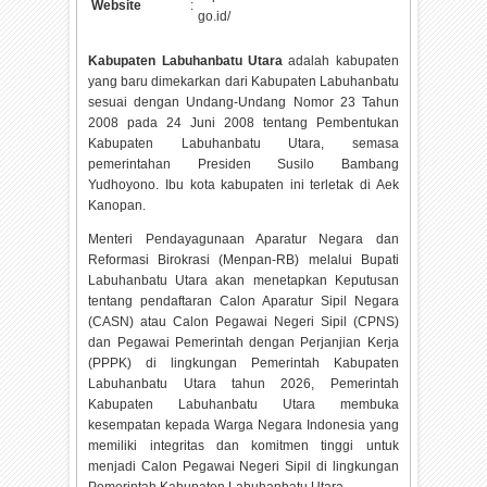
Website
:
go.id/
Kabupaten Labuhanbatu Utara
adalah kabupaten
yang baru dimekarkan dari Kabupaten Labuhanbatu
sesuai dengan Undang-Undang Nomor 23 Tahun
2008 pada 24 Juni 2008 tentang Pembentukan
Kabupaten Labuhanbatu Utara, semasa
pemerintahan Presiden Susilo Bambang
Yudhoyono. Ibu kota kabupaten ini terletak di Aek
Kanopan.
Menteri Pendayagunaan Aparatur Negara dan
Reformasi Birokrasi (Menpan-RB) melalui Bupati
Labuhanbatu Utara akan menetapkan Keputusan
tentang pendaftaran Calon Aparatur Sipil Negara
(CASN) atau Calon Pegawai Negeri Sipil (CPNS)
dan Pegawai Pemerintah dengan Perjanjian Kerja
(PPPK) di lingkungan Pemerintah Kabupaten
Labuhanbatu Utara tahun
2026, Pemerintah
Kabupaten Labuhanbatu Utara membuka
kesempatan kepada Warga Negara Indonesia yang
memiliki integritas dan komitmen tinggi untuk
menjadi Calon Pegawai Negeri Sipil di lingkungan
Pemerintah Kabupaten Labuhanbatu Utara