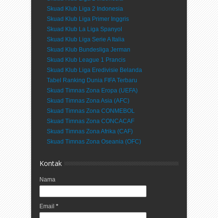
Skuad Klub Liga 2 Indonesia
Skuad Klub Liga Primer Inggris
Skuad Klub La Liga Spanyol
Skuad Klub Liga Serie A Italia
Skuad Klub Bundesliga Jerman
Skuad Klub League 1 Prancis
Skuad Klub Liga Eredivisie Belanda
Tabel Ranking Dunia FIFA Terbaru
Skuad Timnas Zona Eropa (UEFA)
Skuad Timnas Zona Asia (AFC)
Skuad Timnas Zona CONMEBOL
Skuad Timnas Zona CONCACAF
Skuad Timnas Zona Afrika (CAF)
Skuad Timnas Zona Oseania (OFC)
Kontak
Nama
Email
*