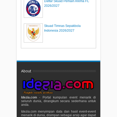
Daftar Skuad Pemain Arema FC
2026/2027
Skuad Timnas Sepakbola
Indonesia 2026/2027
About
Idezia.com
- Portal kumpulan event menarik di
seluruh dunia, dirangkum secara sederhana untuk
anda.
Idezia.com menyimpan data dan hasil event-event
menarik di dunia, disimpan sebagai arsip agar dapat