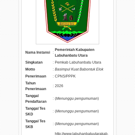
Pemerintah Kabupaten
Nama Instansi
:
Labuhanbatu Utara
Singkatan
:
Pemkab Labuhanbatu Utara
Motto
:
Basimpul Kuat Babontuk Elok
Penerimaan
:
CPNS/PPPK
Tahun
:
2026
Penerimaan
Tanggal
:
(
Menunggu pengumuman
)
Pendaftaran
Tanggal Tes
:
(
Menunggu pengumuman
)
SKD
Tanggal Tes
:
(
Menunggu pengumuman
)
SKB
http://www.labuhanbatuutarakab.