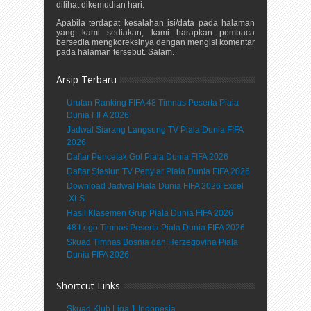
dilihat dikemudian hari.
Apabila terdapat kesalahan isi/data pada halaman
yang kami sediakan, kami harapkan pembaca
bersedia mengkoreksinya dengan mengisi komentar
pada halaman tersebut. Salam.
Arsip Terbaru
Urutan Ranking FIFA 48 Timnas Peserta Piala
Dunia FIFA 2026
Jadwal Siarang Langsung TV Piala Dunia FIFA
2026
Daftar Pencetak Gol Piala Dunia FIFA 2026
Daftar Stasiun TV Penyiar Piala Dunia FIFA 2026
Download Jadwal Piala Dunia FIFA 2026 Excel
.XLS
Hasil Klasemen Grup Piala Dunia FIFA 2026
48 Logo Timnas Peserta Piala Dunia FIFA 2026
Skuad Timnas Bosnia dan Herzegovina Piala
Dunia FIFA 2026
Shortcut Links
Skuad Klub Liga 1 Indonesia