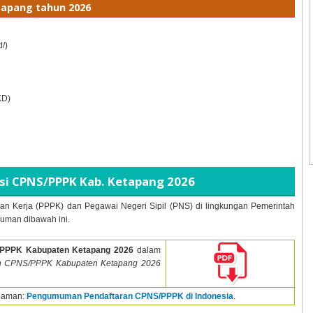
tapang tahun
2026
d/)
KD)
i CPNS/PPPK Kab. Ketapang
2026
an Kerja (PPPK) dan Pegawai Negeri Sipil (PNS) di lingkungan Pemerintah
uman dibawah ini.
/PPPK Kabupaten Ketapang
2026
dalam
n CPNS/PPPK Kabupaten Ketapang
2026
alaman:
Pengumuman Pendaftaran CPNS/PPPK di Indonesia
.