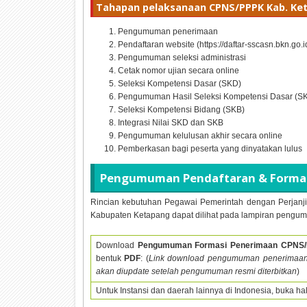
Tahapan pelaksanaan CPNS/PPPK Kab. Ke
Pengumuman penerimaan
Pendaftaran website (https://daftar-sscasn.bkn.go.i
Pengumuman seleksi administrasi
Cetak nomor ujian secara online
Seleksi Kompetensi Dasar (SKD)
Pengumuman Hasil Seleksi Kompetensi Dasar (S
Seleksi Kompetensi Bidang (SKB)
Integrasi Nilai SKD dan SKB
Pengumuman kelulusan akhir secara online
Pemberkasan bagi peserta yang dinyatakan lulus
Pengumuman Pendaftaran & Formas
Rincian kebutuhan Pegawai Pemerintah dengan Perjanji
Kabupaten Ketapang dapat dilihat pada lampiran pengum
Download
Pengumuman Formasi Penerimaan CPNS
bentuk
PDF
: (
Link download pengumuman penerimaa
akan diupdate setelah pengumuman resmi diterbitkan
)
Untuk Instansi dan daerah lainnya di Indonesia, buka h