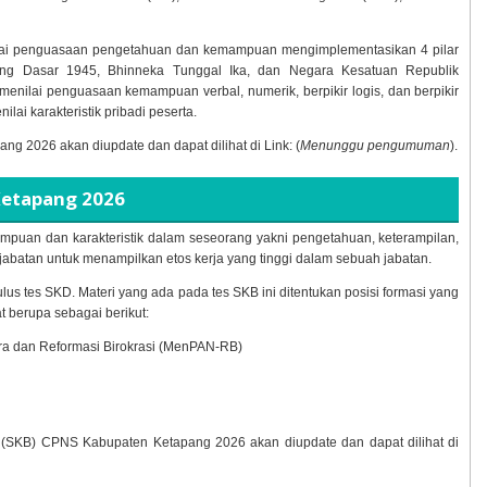
ai penguasaan pengetahuan dan kemampuan mengimplementasikan 4 pilar
ang Dasar 1945, Bhinneka Tunggal Ika, dan Negara Kesatuan Republik
menilai penguasaan kemampuan verbal, numerik, berpikir logis, dan berpikir
ilai karakteristik pribadi peserta.
pang
2026 akan diupdate dan dapat dilihat di Link: (
Menunggu pengumuman
).
Ketapang
2026
puan dan karakteristik dalam seseorang yakni pengetahuan, keterampilan,
abatan untuk menampilkan etos kerja yang tinggi dalam sebuah jabatan.
ulus tes SKD. Materi yang ada pada tes SKB ini ditentukan posisi formasi yang
t berupa sebagai berikut:
ra dan Reformasi Birokrasi (MenPAN-RB)
g (SKB) CPNS Kabupaten Ketapang
2026 akan diupdate dan dapat dilihat di