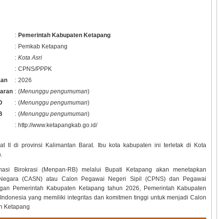
:
Pemerintah Kabupaten Ketapang
:
Pemkab Ketapang
:
Kota Asri
:
CPNS/PPPK
aan
:
2026
taran
:
(
Menunggu pengumuman
)
D
:
(
Menunggu pengumuman
)
B
:
(
Menunggu pengumuman
)
:
http://www.ketapangkab.go.id/
 II di provinsi Kalimantan Barat. Ibu kota kabupaten ini terletak di Kota
.
asi Birokrasi (Menpan-RB) melalui Bupati Ketapang akan menetapkan
l Negara (CASN) atau Calon Pegawai Negeri Sipil (CPNS) dan Pegawai
ungan Pemerintah Kabupaten Ketapang tahun
2026, Pemerintah Kabupaten
nesia yang memiliki integritas dan komitmen tinggi untuk menjadi Calon
en Ketapang