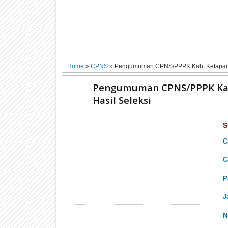
Home
»
CPNS
»
Pengumuman CPNS/PPPK Kab. Ketapang 2
Pengumuman CPNS/PPPK Kab.
Hasil Seleksi
S
C
C
P
J
N