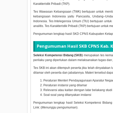
Karakteristik Pribadi (TKP).
Tes Wawasan Kebangsaan (TWK) bertujuan untuk menil
kebangsaan Indonesia yaitu Pancasila, Undang–Und
Indonesia. Tes Intelegensia Umum (TIU) bertujuan untuk 
analitis. Tes Karakteristik Pribadi (TKP) bertujuan untuk men
Pengumuman lengkap hasil SKD CPNS Kabupaten Keta
Pengumuman Hasil SKB CPNS Kab. 
Seleksi Kompetensi Bidang (SKB)
merupakan tes kemam
perilaku yang diperlukan dalam melaksanakan tugas dan j
Tes SKB ini akan ditempuh peserta jika telah dinyatakan l
dilamar oleh peserta dan jabatannya. Materi tersebut dapa
Peraturan Menteri Pendayagunaan Aparatur Nega
Peraturan instansi yang dilamar
Relevansi atau kaitan dengan latar belakang studi
Soal-soal yang ditanyakan instansi
Pengumuman lengkap hasil Seleksi Kompetensi Bidan
Link: (
Menunggu pengumuman
).