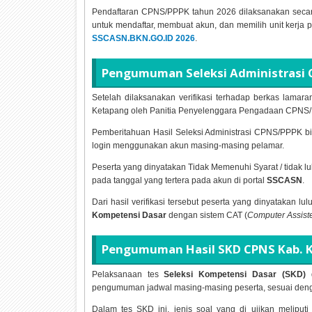
Pendaftaran CPNS/PPPK tahun
2026 dilaksanakan seca
untuk mendaftar, membuat akun, dan memilih unit kerja 
SSCASN.BKN.GO.ID
2026
.
Pengumuman Seleksi Administrasi 
Setelah dilaksanakan verifikasi terhadap berkas la
Ketapang oleh Panitia Penyelenggara Pengadaan CPNS
Pemberitahuan Hasil Seleksi Administrasi CPNS/PPPK bi
login menggunakan akun masing-masing pelamar.
Peserta yang dinyatakan Tidak Memenuhi Syarat / tidak 
pada tanggal yang tertera pada akun di portal
SSCASN
.
Dari hasil verifikasi tersebut peserta yang dinyatakan lu
Kompetensi Dasar
dengan sistem CAT (
Computer Assiste
Pengumuman Hasil SKD CPNS Kab. 
Pelaksanaan tes
Seleksi Kompetensi Dasar (SKD)
d
pengumuman jadwal masing-masing peserta, sesuai denga
Dalam tes SKD ini, jenis soal yang di ujikan melip