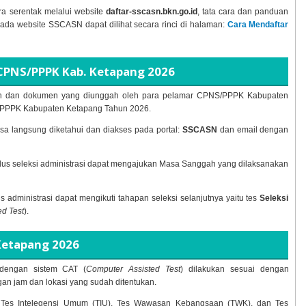
ra serentak melalui website
daftar-sscasn.bkn.go.id
, tata cara dan panduan
pada website SSCASN dapat dilihat secara rinci di halaman:
Cara Mendaftar
CPNS/PPPK Kab. Ketapang
2026
maran dan dokumen yang diunggah oleh para pelamar CPNS/PPPK Kabupaten
/PPPK Kabupaten Ketapang Tahun
2026.
sa langsung diketahui dan diakses pada portal:
SSCASN
dan email dengan
lulus seleksi administrasi dapat mengajukan Masa Sanggah yang dilaksanakan
lus administrasi dapat mengikuti tahapan seleksi selanjutnya yaitu tes
Seleksi
d Test
).
Ketapang
2026
engan sistem CAT (
Computer Assisted Test
) dilakukan sesuai dengan
n jam dan lokasi yang sudah ditentukan.
uti Tes Intelegensi Umum (TIU), Tes Wawasan Kebangsaan (TWK), dan Tes