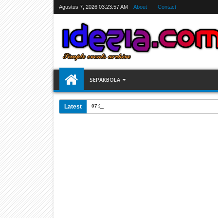
Agustus 7, 2026
03:23:58 AM
About
Contact
SEPAKBOLA
Latest
07:31 AM
Jadwal Siarang Langsung TV Piala Dunia 