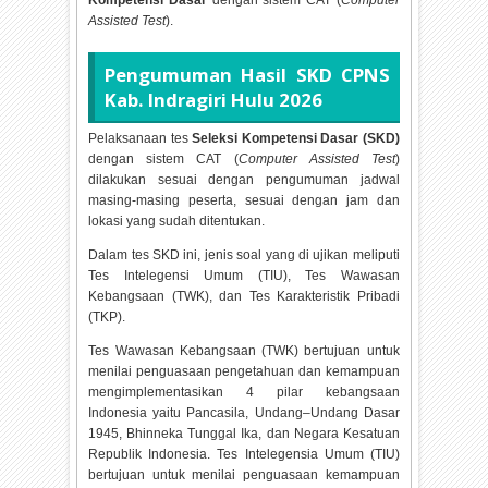
Kompetensi Dasar
dengan sistem CAT (
Computer
Assisted Test
).
Pengumuman Hasil SKD CPNS
Kab. Indragiri Hulu
2026
Pelaksanaan tes
Seleksi Kompetensi Dasar (SKD)
dengan sistem CAT (
Computer Assisted Test
)
dilakukan sesuai dengan pengumuman jadwal
masing-masing peserta, sesuai dengan jam dan
lokasi yang sudah ditentukan.
Dalam tes SKD ini, jenis soal yang di ujikan meliputi
Tes Intelegensi Umum (TIU), Tes Wawasan
Kebangsaan (TWK), dan Tes Karakteristik Pribadi
(TKP).
Tes Wawasan Kebangsaan (TWK) bertujuan untuk
menilai penguasaan pengetahuan dan kemampuan
mengimplementasikan 4 pilar kebangsaan
Indonesia yaitu Pancasila, Undang–Undang Dasar
1945, Bhinneka Tunggal Ika, dan Negara Kesatuan
Republik Indonesia. Tes Intelegensia Umum (TIU)
bertujuan untuk menilai penguasaan kemampuan