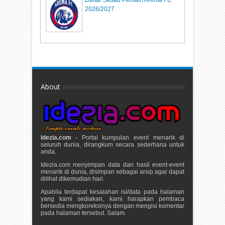
Daftar Skuad Pemain Arema FC
2026/2027
About
Idezia.com
- Portal kumpulan event menarik di
seluruh dunia, dirangkum secara sederhana untuk
anda.
Idezia.com menyimpan data dan hasil event-event
menarik di dunia, disimpan sebagai arsip agar dapat
dilihat dikemudian hari.
Apabila terdapat kesalahan isi/data pada halaman
yang kami sediakan, kami harapkan pembaca
bersedia mengkoreksinya dengan mengisi komentar
pada halaman tersebut. Salam.