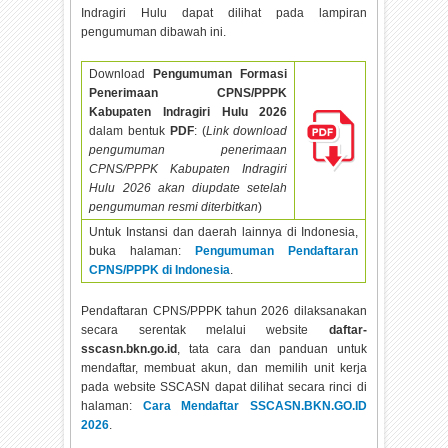
Indragiri Hulu dapat dilihat pada lampiran
pengumuman dibawah ini.
Download
Pengumuman Formasi
Penerimaan CPNS/PPPK
Kabupaten Indragiri Hulu
2026
dalam bentuk
PDF
: (
Link download
pengumuman penerimaan
CPNS/PPPK Kabupaten Indragiri
Hulu
2026 akan diupdate setelah
pengumuman resmi diterbitkan
)
Untuk Instansi dan daerah lainnya di Indonesia,
buka halaman:
Pengumuman Pendaftaran
CPNS/PPPK di Indonesia
.
Pendaftaran CPNS/PPPK tahun
2026 dilaksanakan
secara serentak melalui website
daftar-
sscasn.bkn.go.id
, tata cara dan panduan untuk
mendaftar, membuat akun, dan memilih unit kerja
pada website SSCASN dapat dilihat secara rinci di
halaman:
Cara Mendaftar SSCASN.BKN.GO.ID
2026
.