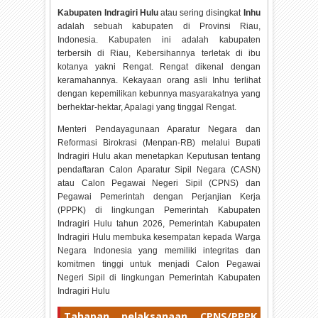
Kabupaten Indragiri Hulu
atau sering disingkat
Inhu
adalah sebuah kabupaten di Provinsi Riau,
Indonesia. Kabupaten ini adalah kabupaten
terbersih di Riau, Kebersihannya terletak di ibu
kotanya yakni Rengat. Rengat dikenal dengan
keramahannya. Kekayaan orang asli Inhu terlihat
dengan kepemilikan kebunnya masyarakatnya yang
berhektar-hektar, Apalagi yang tinggal Rengat.
Menteri Pendayagunaan Aparatur Negara dan
Reformasi Birokrasi (Menpan-RB) melalui Bupati
Indragiri Hulu akan menetapkan Keputusan tentang
pendaftaran Calon Aparatur Sipil Negara (CASN)
atau Calon Pegawai Negeri Sipil (CPNS) dan
Pegawai Pemerintah dengan Perjanjian Kerja
(PPPK) di lingkungan Pemerintah Kabupaten
Indragiri Hulu tahun
2026, Pemerintah Kabupaten
Indragiri Hulu membuka kesempatan kepada Warga
Negara Indonesia yang memiliki integritas dan
komitmen tinggi untuk menjadi Calon Pegawai
Negeri Sipil di lingkungan Pemerintah Kabupaten
Indragiri Hulu
Tahapan pelaksanaan CPNS/PPPK