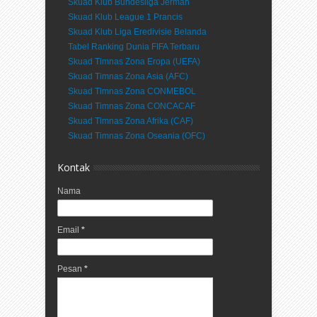
Skuad Klub Bundesliga Jerman
Skuad Klub League 1 Prancis
Skuad Klub Liga Eredivisie Belanda
Tabel Ranking Dunia FIFA Terbaru
Skuad Timnas Zona Eropa (UEFA)
Skuad Timnas Zona Asia (AFC)
Skuad Timnas Zona CONMEBOL
Skuad Timnas Zona CONCACAF
Skuad Timnas Zona Afrika (CAF)
Skuad Timnas Zona Oseania (OFC)
Kontak
Nama
Email
*
Pesan
*