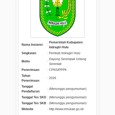
Pemerintah Kabupaten
Nama Instansi
:
Indragiri Hulu
Singkatan
:
Pemkab Indragiri Hulu
Dayung Serempak Untung
Motto
:
Serentak
Penerimaan
:
CPNS/PPPK
Tahun
:
2026
Penerimaan
Tanggal
:
(
Menunggu pengumuman
)
Pendaftaran
Tanggal Tes SKD
:
(
Menunggu pengumuman
)
Tanggal Tes SKB
:
(
Menunggu pengumuman
)
Website
:
http://www.inhukab.go.id/