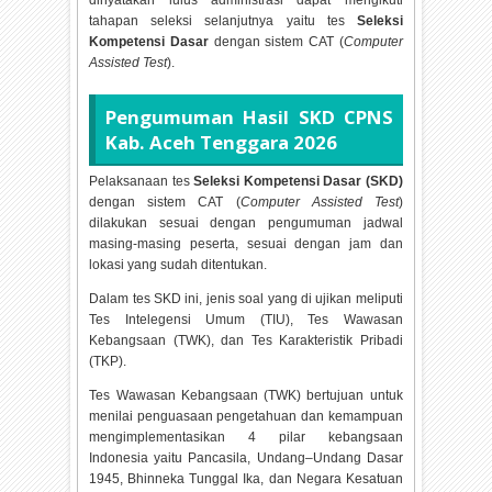
dinyatakan lulus administrasi dapat mengikuti
tahapan seleksi selanjutnya yaitu tes
Seleksi
Kompetensi Dasar
dengan sistem CAT (
Computer
Assisted Test
).
Pengumuman Hasil SKD CPNS
Kab. Aceh Tenggara
2026
Pelaksanaan tes
Seleksi Kompetensi Dasar (SKD)
dengan sistem CAT (
Computer Assisted Test
)
dilakukan sesuai dengan pengumuman jadwal
masing-masing peserta, sesuai dengan jam dan
lokasi yang sudah ditentukan.
Dalam tes SKD ini, jenis soal yang di ujikan meliputi
Tes Intelegensi Umum (TIU), Tes Wawasan
Kebangsaan (TWK), dan Tes Karakteristik Pribadi
(TKP).
Tes Wawasan Kebangsaan (TWK) bertujuan untuk
menilai penguasaan pengetahuan dan kemampuan
mengimplementasikan 4 pilar kebangsaan
Indonesia yaitu Pancasila, Undang–Undang Dasar
1945, Bhinneka Tunggal Ika, dan Negara Kesatuan