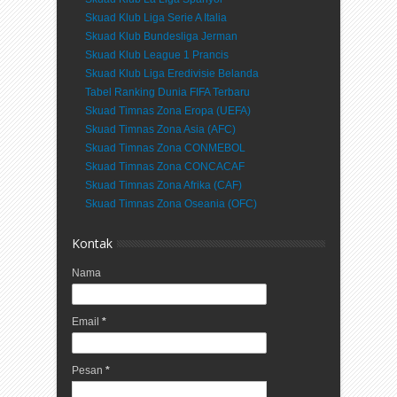
Skuad Klub Liga Serie A Italia
Skuad Klub Bundesliga Jerman
Skuad Klub League 1 Prancis
Skuad Klub Liga Eredivisie Belanda
Tabel Ranking Dunia FIFA Terbaru
Skuad Timnas Zona Eropa (UEFA)
Skuad Timnas Zona Asia (AFC)
Skuad Timnas Zona CONMEBOL
Skuad Timnas Zona CONCACAF
Skuad Timnas Zona Afrika (CAF)
Skuad Timnas Zona Oseania (OFC)
Kontak
Nama
Email
*
Pesan
*