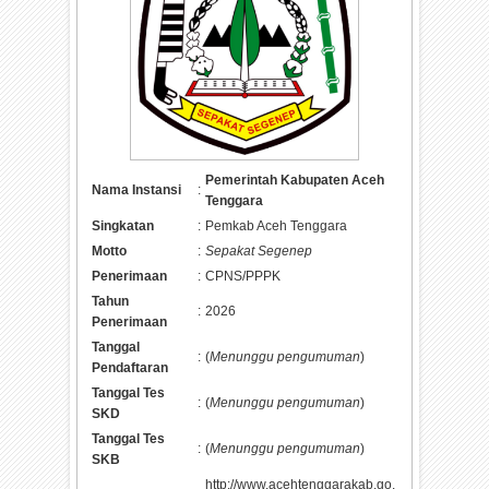
Pemerintah Kabupaten Aceh
Nama Instansi
:
Tenggara
Singkatan
:
Pemkab Aceh Tenggara
Motto
:
Sepakat Segenep
Penerimaan
:
CPNS/PPPK
Tahun
:
2026
Penerimaan
Tanggal
:
(
Menunggu pengumuman
)
Pendaftaran
Tanggal Tes
:
(
Menunggu pengumuman
)
SKD
Tanggal Tes
:
(
Menunggu pengumuman
)
SKB
http://www.acehtenggarakab.go.