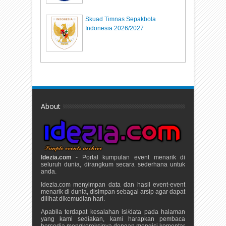
Skuad Timnas Sepakbola
Indonesia 2026/2027
About
Idezia.com
- Portal kumpulan event menarik di
seluruh dunia, dirangkum secara sederhana untuk
anda.
Idezia.com menyimpan data dan hasil event-event
menarik di dunia, disimpan sebagai arsip agar dapat
dilihat dikemudian hari.
Apabila terdapat kesalahan isi/data pada halaman
yang kami sediakan, kami harapkan pembaca