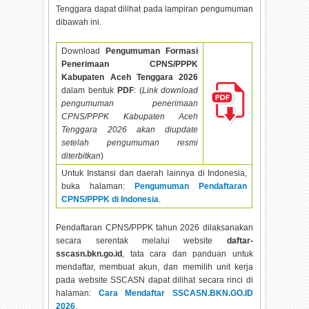
Tenggara dapat dilihat pada lampiran pengumuman
dibawah ini.
Download
Pengumuman Formasi
Penerimaan CPNS/PPPK
Kabupaten Aceh Tenggara
2026
dalam bentuk
PDF
: (
Link download
pengumuman penerimaan
CPNS/PPPK Kabupaten Aceh
Tenggara
2026 akan diupdate
setelah pengumuman resmi
diterbitkan
)
Untuk Instansi dan daerah lainnya di Indonesia,
buka halaman:
Pengumuman Pendaftaran
CPNS/PPPK di Indonesia
.
Pendaftaran CPNS/PPPK tahun
2026 dilaksanakan
secara serentak melalui website
daftar-
sscasn.bkn.go.id
, tata cara dan panduan untuk
mendaftar, membuat akun, dan memilih unit kerja
pada website SSCASN dapat dilihat secara rinci di
halaman:
Cara Mendaftar SSCASN.BKN.GO.ID
2026
.