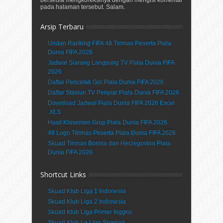
bersedia mengkoreksinya dengan mengisi komentar
pada halaman tersebut. Salam.
Arsip Terbaru
Urutan Ranking FIFA 48 Timnas Peserta Piala
Dunia FIFA 2026
Jadwal Siarang Langsung TV Piala Dunia FIFA
2026
Daftar Pencetak Gol Piala Dunia FIFA 2026
Daftar Stasiun TV Penyiar Piala Dunia FIFA 2026
Download Jadwal Piala Dunia FIFA 2026 Excel
.XLS
Hasil Klasemen Grup Piala Dunia FIFA 2026
48 Logo Timnas Peserta Piala Dunia FIFA 2026
Skuad Timnas Bosnia dan Herzegovina Piala
Dunia FIFA 2026
Shortcut Links
Skuad Klub Liga 1 Indonesia
Skuad Klub Liga 2 Indonesia
Skuad Klub Liga Primer Inggris
Skuad Klub La Liga Spanyol