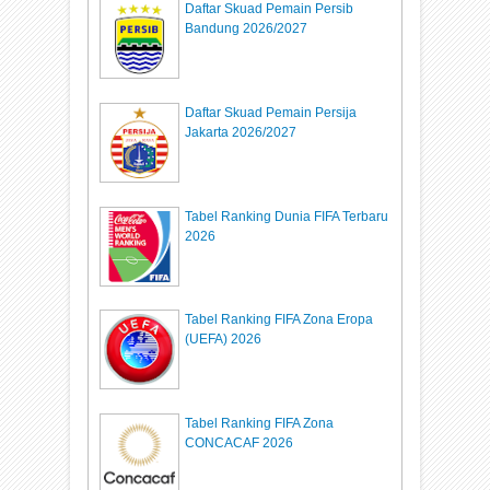
Daftar Skuad Pemain Persib
Bandung 2026/2027
Daftar Skuad Pemain Persija
Jakarta 2026/2027
Tabel Ranking Dunia FIFA Terbaru
2026
Tabel Ranking FIFA Zona Eropa
(UEFA) 2026
Tabel Ranking FIFA Zona
CONCACAF 2026