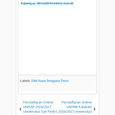
kupang.ac.id/read/24/seleksi-masuk
.
Labels:
Dikti Nusa Tenggara Timur
Pendaftaran Online
Pendaftaran Online
UNISAP 2026/2027
UNTRIB Kalabahi
Universitas San Pedro
2026/2027 Universitas