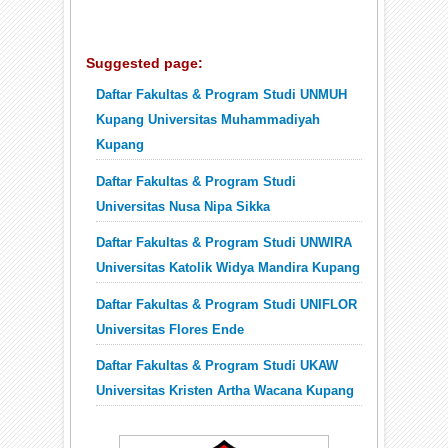
Suggested page:
Daftar Fakultas & Program Studi UNMUH
Kupang Universitas Muhammadiyah
Kupang
Daftar Fakultas & Program Studi
Universitas Nusa Nipa Sikka
Daftar Fakultas & Program Studi UNWIRA
Universitas Katolik Widya Mandira Kupang
Daftar Fakultas & Program Studi UNIFLOR
Universitas Flores Ende
Daftar Fakultas & Program Studi UKAW
Universitas Kristen Artha Wacana Kupang