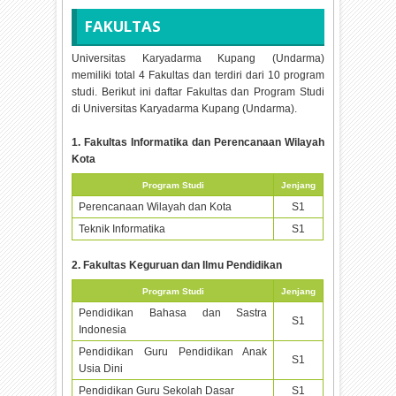
FAKULTAS
Universitas Karyadarma Kupang (Undarma)
memiliki total 4 Fakultas dan terdiri dari 10 program
studi. Berikut ini daftar Fakultas dan Program Studi
di Universitas Karyadarma Kupang (Undarma).
1. Fakultas Informatika dan Perencanaan Wilayah
Kota
Program Studi
Jenjang
Perencanaan Wilayah dan Kota
S1
Teknik Informatika
S1
2. Fakultas Keguruan dan Ilmu Pendidikan
Program Studi
Jenjang
Pendidikan Bahasa dan Sastra
S1
Indonesia
Pendidikan Guru Pendidikan Anak
S1
Usia Dini
Pendidikan Guru Sekolah Dasar
S1