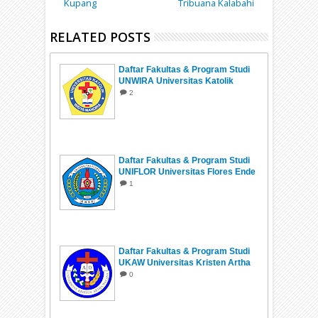
Kupang
Tribuana Kalabahi
RELATED POSTS
Daftar Fakultas & Program Studi
UNWIRA Universitas Katolik
Widya Mandira Kupang
2
Daftar Fakultas & Program Studi
UNIFLOR Universitas Flores Ende
1
Daftar Fakultas & Program Studi
UKAW Universitas Kristen Artha
Wacana Kupang
0