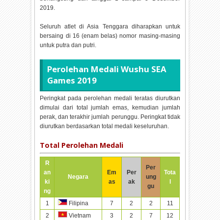
2019.
Seluruh atlet di Asia Tenggara diharapkan untuk
bersaing di 16 (enam belas) nomor masing-masing
untuk putra dan putri.
Perolehan Medali Wushu SEA
Games 2019
Peringkat pada perolehan medali teratas diurutkan
dimulai dari total jumlah emas, kemudian jumlah
perak, dan terakhir jumlah perunggu. Peringkat tidak
diurutkan berdasarkan total medali keseluruhan.
Total Perolehan Medali
R
Per
an
Em
Per
Tota
Negara
ung
ki
as
ak
l
gu
ng
1
7
2
2
11
Filipina
2
3
2
7
12
Vietnam