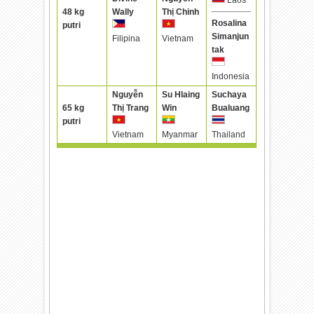
Laos
48 kg
Wally
Thị Chinh
Rosalina
putri
Simanjun
Filipina
Vietnam
tak
Indonesia
Nguyễn
Su Hlaing
Suchaya
65 kg
Thị Trang
Win
Bualuang
putri
Vietnam
Myanmar
Thailand