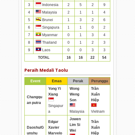
3
2
5
2
9
Indonesia
4
2
1
1
4
Malaysia
5
1
3
2
6
Brunei
6
1
1
0
2
Singapura
7
0
1
3
4
Myanmar
8
0
1
2
3
Thailand
9
0
0
3
3
Laos
TOTAL
16
16
22
54
Peraih Medali Taolu
Event
Emas
Perak
Perunggu
Yong Yi
Wong
Trần
Xiang
Weng
Xuân
Changqu
Son
Hiệp
an putra
Singapur
a
Malaysia
Vietnam
Jowen
Edgar
Trần
Lim Si
Daoshu/G
Xavier
Xuân
Wei
unshu
Marvelo
Hiệp