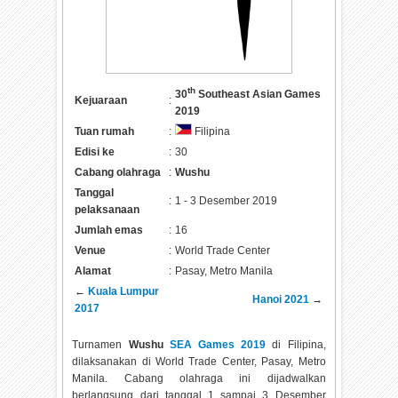
th
30
Southeast Asian Games
Kejuaraan
:
2019
Tuan rumah
:
Filipina
Edisi ke
:
30
Cabang olahraga
:
Wushu
Tanggal
:
1 - 3 Desember 2019
pelaksanaan
Jumlah emas
:
16
Venue
:
World Trade Center
Alamat
:
Pasay, Metro Manila
←
Kuala Lumpur
Hanoi 2021
→
2017
Turnamen
Wushu
SEA Games 2019
di Filipina,
dilaksanakan di World Trade Center, Pasay, Metro
Manila. Cabang olahraga ini dijadwalkan
berlangsung dari tanggal 1 sampai 3 Desember