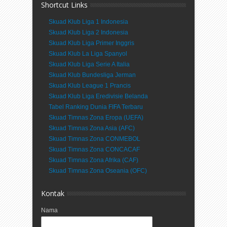
Shortcut Links
Skuad Klub Liga 1 Indonesia
Skuad Klub Liga 2 Indonesia
Skuad Klub Liga Primer Inggris
Skuad Klub La Liga Spanyol
Skuad Klub Liga Serie A Italia
Skuad Klub Bundesliga Jerman
Skuad Klub League 1 Prancis
Skuad Klub Liga Eredivisie Belanda
Tabel Ranking Dunia FIFA Terbaru
Skuad Timnas Zona Eropa (UEFA)
Skuad Timnas Zona Asia (AFC)
Skuad Timnas Zona CONMEBOL
Skuad Timnas Zona CONCACAF
Skuad Timnas Zona Afrika (CAF)
Skuad Timnas Zona Oseania (OFC)
Kontak
Nama