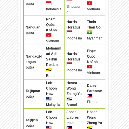
putra
Singapur
Indonesia
Vietnam
a
Phạm
Harris
Thein
Quốc
Nanquan
Horatius
Than Oo
Khánh
putra
Indonesia
Myanmar
Vietnam
Mohamm
Phạm
ad Adi
Harris
Nandao/N
Quốc
Salihin
Horatius
angun
Khánh
Roslan
putra
Indonesia
Vietnam
Brunei
Loh
Hosea
Daniel
Choon
Wong
Taijiquan
Parantac
How
Zheng Yu
putra
Filipina
Malaysia
Brunei
Loh
Jones
Hosea
Choon
Llabres
Wong
Taijijian
How
Inso
Zheng Yu
putra