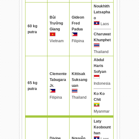
Noukhith
Latsapha
Bùi
Gideon
o
Trường
Fred
Laos
60 kg
Giang
Padua
putra
Charuwat
Khunphet
Vietnam
Filipina
Thailand
Abdul
Haris
Sofyan
Clemente
Kittisak
Tabugara
Suksang
65 kg
Indonesia
Jr.
uan
putra
Ko Ko
Filipina
Thailand
Chit
Myanmar
Laty
Keobount
han
Divine
Nguyễn