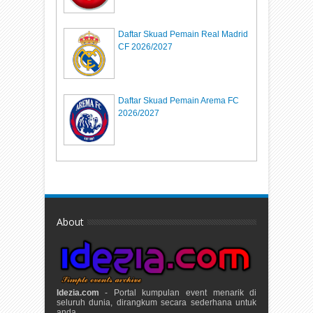
Daftar Skuad Pemain Real Madrid
CF 2026/2027
Daftar Skuad Pemain Arema FC
2026/2027
About
Idezia.com
- Portal kumpulan event menarik di
seluruh dunia, dirangkum secara sederhana untuk
anda.