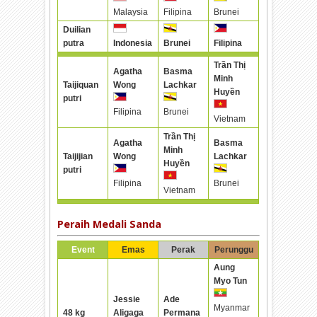
Malaysia
Filipina
Brunei
Duilian
putra
Indonesia
Brunei
Filipina
Trần Thị
Agatha
Basma
Minh
Taijiquan
Wong
Lachkar
Huyền
putri
Filipina
Brunei
Vietnam
Trần Thị
Agatha
Basma
Minh
Taijijian
Wong
Lachkar
Huyền
putri
Filipina
Brunei
Vietnam
Peraih Medali Sanda
Event
Emas
Perak
Perunggu
Aung
Myo Tun
Jessie
Ade
Myanmar
48 kg
Aligaga
Permana