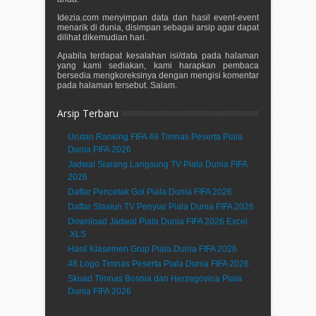
Idezia.com menyimpan data dan hasil event-event
menarik di dunia, disimpan sebagai arsip agar dapat
dilihat dikemudian hari.
Apabila terdapat kesalahan isi/data pada halaman
yang kami sediakan, kami harapkan pembaca
bersedia mengkoreksinya dengan mengisi komentar
pada halaman tersebut. Salam.
Arsip Terbaru
Urutan Ranking FIFA 48 Timnas Peserta Piala
Dunia FIFA 2026
Jadwal Siarang Langsung TV Piala Dunia FIFA
2026
Daftar Pencetak Gol Piala Dunia FIFA 2026
Daftar Stasiun TV Penyiar Piala Dunia FIFA 2026
Download Jadwal Piala Dunia FIFA 2026 Excel
.XLS
Hasil Klasemen Grup Piala Dunia FIFA 2026
48 Logo Timnas Peserta Piala Dunia FIFA 2026
Skuad Timnas Bosnia dan Herzegovina Piala
Dunia FIFA 2026