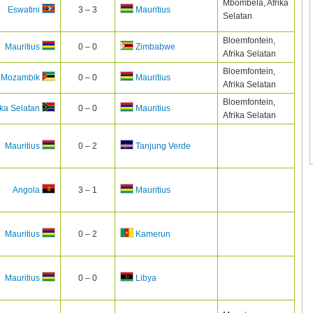
Mbombela, Afrika
3 – 3
Eswatini
Mauritius
Selatan
Bloemfontein,
0 – 0
Mauritius
Zimbabwe
Afrika Selatan
Bloemfontein,
0 – 0
Mozambik
Mauritius
Afrika Selatan
Bloemfontein,
0 – 0
ika Selatan
Mauritius
Afrika Selatan
0 – 2
Mauritius
Tanjung Verde
3 – 1
Angola
Mauritius
0 – 2
Mauritius
Kamerun
0 – 0
Mauritius
Libya