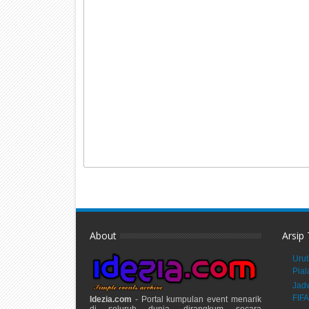
About
Arsip
Urut
Pial
Jadw
FIFA
Idezia.com
- Portal kumpulan event menarik