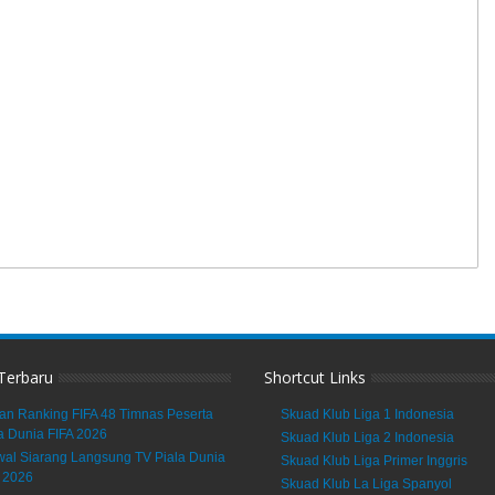
 Terbaru
Shortcut Links
an Ranking FIFA 48 Timnas Peserta
Skuad Klub Liga 1 Indonesia
a Dunia FIFA 2026
Skuad Klub Liga 2 Indonesia
al Siarang Langsung TV Piala Dunia
Skuad Klub Liga Primer Inggris
 2026
Skuad Klub La Liga Spanyol