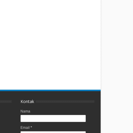
Kontak
Nama
Email
*