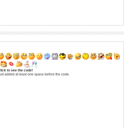
lick to see the code!
ust added at least one space before the code.