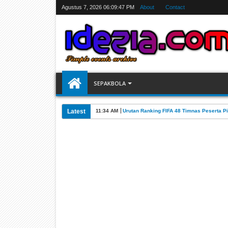
Agustus 7, 2026
06:09:48 PM
About
Contact
SEPAKBOLA
Latest
07:31 AM
Jadwal Siarang Langsung TV Piala Dunia 