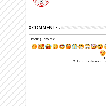
0 COMMENTS :
Posting Komentar
C
To insert emoticon you m