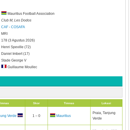
Mauritius Football Association
Club M, Les Dodos
CAF
-
COSAFA
MRI
178 (3 Agustus 2026)
Henri Speville (72)
Daniel Imbert (17)
Stade George V
Guillaume Moullec
Timnas
Skor
Timnas
Lokasi
Praia, Tanjung
1 – 0
jung Verde
Mauritius
Verde