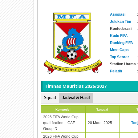
Asosiasi
:
Julukan Tim
:
Konfederasi
:
Kode FIFA
:
Ranking FIFA
:
Most Caps
:
Top Scorer
:
Stadion Utama
:
Pelatih
:
Timnas
Mauritius 2026/2027
Squad
Jadwal & Hasil
Kompetisi
Tanggal
2026 FIFA World Cup
qualification – CAF
20 Maret 2025
Tan
Group D
2026 FIFA World Cup