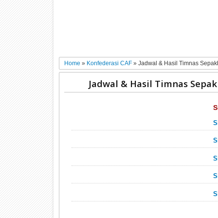
Home
»
Konfederasi CAF
»
Jadwal & Hasil Timnas Sepak
Jadwal & Hasil Timnas Sepak
S
S
S
S
S
S