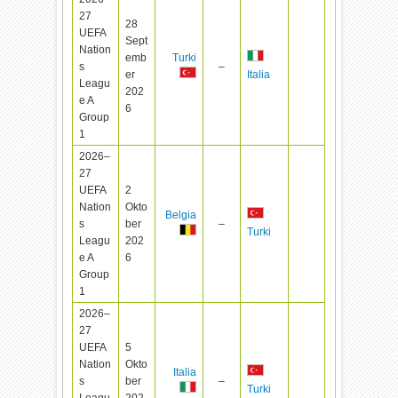
27
28
UEFA
Sept
Nation
emb
Turki
s
–
er
Italia
Leagu
202
e A
6
Group
1
2026–
27
UEFA
2
Nation
Okto
Belgia
s
ber
–
Turki
Leagu
202
e A
6
Group
1
2026–
27
UEFA
5
Nation
Okto
Italia
s
ber
–
Turki
Leagu
202