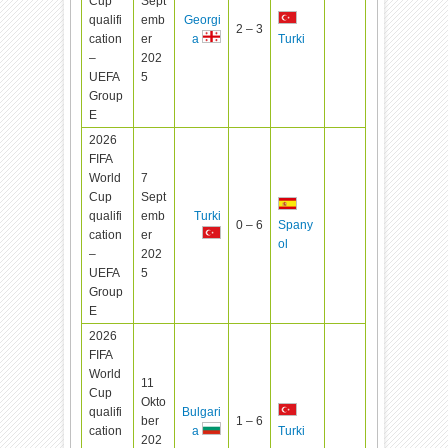
Cup
Sept
qualifi
emb
Georgi
2 – 3
cation
er
a
Turki
–
202
UEFA
5
Group
E
2026
FIFA
World
7
Cup
Sept
qualifi
emb
Turki
0 – 6
Spany
cation
er
ol
–
202
UEFA
5
Group
E
2026
FIFA
World
11
Cup
Okto
qualifi
Bulgari
ber
1 – 6
cation
a
Turki
202