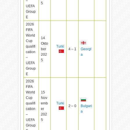
–
5
UEFA
Group
E
2026
FIFA
World
14
Cup
Okto
qualifi
Turki
ber
4 – 1
Georgi
cation
202
a
–
5
UEFA
Group
E
2026
FIFA
World
15
Cup
Nov
qualifi
emb
Turki
2 – 0
Bulgari
cation
er
a
–
202
UEFA
5
Group