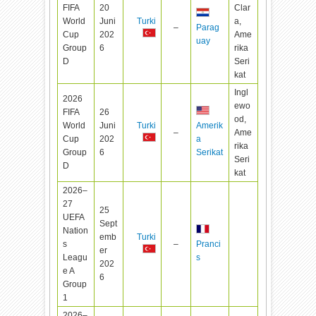
FIFA
20
Clar
World
Juni
Turki
a,
–
Parag
Cup
202
Ame
uay
Group
6
rika
D
Seri
kat
Ingl
2026
ewo
FIFA
26
od,
World
Juni
Turki
Amerik
–
Ame
Cup
202
a
rika
Group
6
Serikat
Seri
D
kat
2026–
27
25
UEFA
Sept
Nation
emb
Turki
s
–
Pranci
er
Leagu
s
202
e A
6
Group
1
2026–