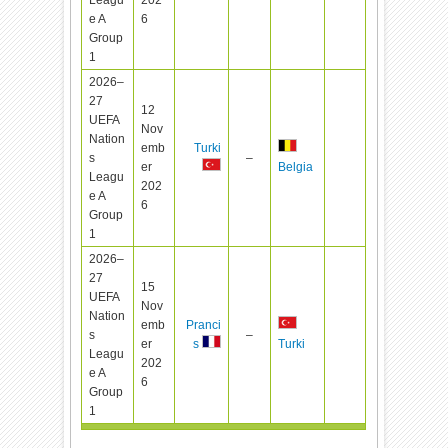
e A
6
Group
1
2026–
27
12
UEFA
Nov
Nation
emb
Turki
s
–
er
Belgia
Leagu
202
e A
6
Group
1
2026–
27
15
UEFA
Nov
Nation
emb
Pranci
s
–
er
s
Turki
Leagu
202
e A
6
Group
1