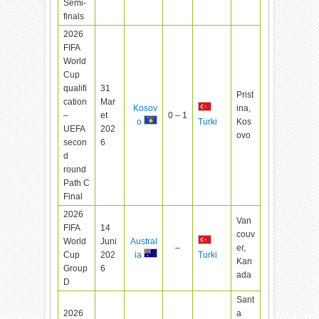
Semi-
finals
2026
FIFA
World
Cup
qualifi
31
Prist
cation
Mar
Kosov
ina,
–
et
0 – 1
Kos
o
Turki
UEFA
202
ovo
secon
6
d
round
Path C
Final
2026
Van
FIFA
14
couv
World
Juni
Austral
–
er,
Cup
202
ia
Turki
Kan
Group
6
ada
D
Sant
2026
a