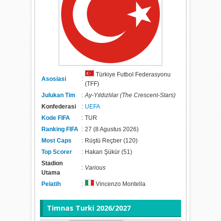
Türkiye Futbol Federasyonu
Asosiasi
:
(TFF)
Julukan Tim
:
Ay-Yıldızlılar (The Crescent-Stars)
Konfederasi
:
UEFA
Kode FIFA
:
TUR
Ranking FIFA
:
27 (8 Agustus 2026)
Most Caps
:
Rüştü Reçber (120)
Top Scorer
:
Hakan Şükür (51)
Stadion
:
Various
Utama
Pelatih
:
Vincenzo Montella
Timnas
Turki 2026/2027