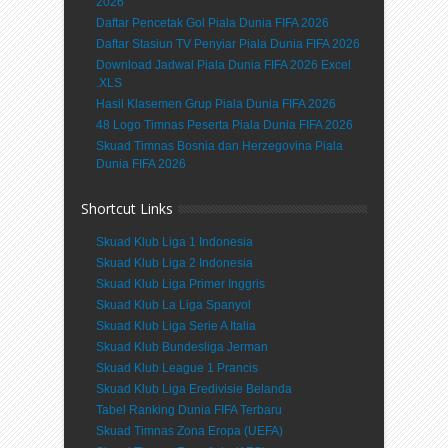
2026
Daftar Pencetak Gol Piala Dunia FIFA 2026
Daftar Stasiun TV Penyiar Piala Dunia FIFA 2026
Download Jadwal Piala Dunia FIFA 2026 Excel
.XLS
Hasil Klasemen Grup Piala Dunia FIFA 2026
48 Logo Timnas Peserta Piala Dunia FIFA 2026
Skuad Timnas Bosnia dan Herzegovina Piala
Dunia FIFA 2026
Shortcut Links
Skuad Klub Liga 1 Indonesia
Skuad Klub Liga 2 Indonesia
Skuad Klub Liga Primer Inggris
Skuad Klub La Liga Spanyol
Skuad Klub Liga Serie A Italia
Skuad Klub Bundesliga Jerman
Skuad Klub League 1 Prancis
Skuad Klub Liga Eredivisie Belanda
Tabel Ranking Dunia FIFA Terbaru
Skuad Timnas Zona Eropa (UEFA)