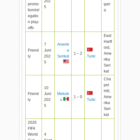
202
promo
gari
5
tion/rel
a
egatio
n play-
offs
East
Hartf
7
Amerik
ord,
Friend
Juni
a
1 – 2
Ame
ly
202
Serikat
Turki
rika
5
Seri
kat
Cha
pel
10
Hill,
Friend
Juni
Meksik
1 – 0
Ame
ly
202
o
Turki
rika
5
Seri
kat
2026
FIFA
World
4