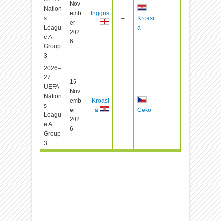
Nov
Nation
emb
Inggris
s
–
Kroasi
er
Leagu
a
202
e A
6
Group
3
2026–
27
15
UEFA
Nov
Nation
emb
Kroasi
s
–
er
a
Ceko
Leagu
202
e A
6
Group
3