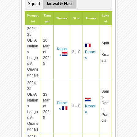
Squad
Jadwal & Hasil
Kompet
Tang
Loka
Timnas
Skor
Timnas
isi
gal
si
2024–
25
UEFA
20
Split
Nation
Mar
Kroasi
,
s
et
2 – 0
Pranci
Kroa
a
Leagu
202
s
sia
e A
5
Quarte
r-finals
2024–
25
Sain
UEFA
23
t-
Nation
Mar
Pranci
Deni
s
et
2 – 0
Kroasi
s,
s
Leagu
202
a
Pran
e A
5
cis
Quarte
r-finals
2026