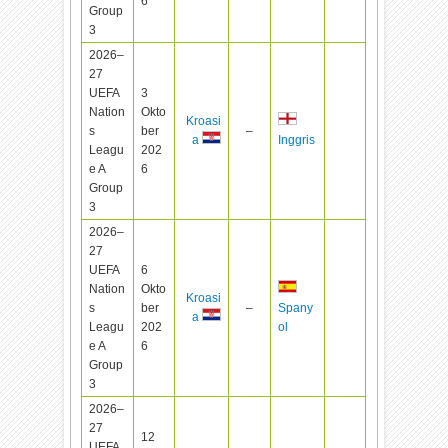
6
Group
3
2026–
27
UEFA
3
Nation
Okto
Kroasi
s
ber
–
a
Inggris
Leagu
202
e A
6
Group
3
2026–
27
UEFA
6
Nation
Okto
Kroasi
s
ber
–
Spany
a
Leagu
202
ol
e A
6
Group
3
2026–
27
12
UEFA