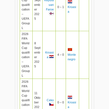
Cup
Sept
Kepula
qualifi
emb
uan
0 – 1
Kroasi
cation
er
Faroe
a
–
202
UEFA
5
Group
L
2026
FIFA
World
8
Cup
Sept
qualifi
emb
Kroasi
4 – 0
Monte
cation
er
a
negro
–
202
UEFA
5
Group
L
2026
FIFA
World
11
Cup
Okto
qualifi
Ceko
ber
0 – 0
Kroasi
cation
202
a