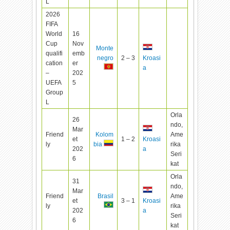
L
2026
FIFA
World
16
Cup
Nov
Monte
qualifi
emb
negro
2 – 3
Kroasi
cation
er
a
–
202
UEFA
5
Group
L
Orla
26
ndo,
Mar
Friend
Kolom
Ame
et
1 – 2
Kroasi
ly
rika
bia
202
a
Seri
6
kat
Orla
31
ndo,
Mar
Friend
Brasil
Ame
et
3 – 1
Kroasi
ly
rika
202
a
Seri
6
kat