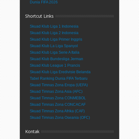
Dunia FIFA 2026
Shortcut Links
Skuad Klub Liga 1 Indonesia
Skuad Klub Liga 2 Indonesia
Skuad Klub Liga Primer Inggris
Skuad Klub La Liga Spanyol
Skuad Klub Liga Serie A Italia
Skuad Klub Bundesliga Jerman
Skuad Klub League 1 Prancis
Skuad Klub Liga Eredivisie Belanda
Tabel Ranking Dunia FIFA Terbaru
Skuad Timnas Zona Eropa (UEFA)
Skuad Timnas Zona Asia (AFC)
Skuad Timnas Zona CONMEBOL
Skuad Timnas Zona CONCACAF
Skuad Timnas Zona Afrika (CAF)
Skuad Timnas Zona Oseania (OFC)
Kontak