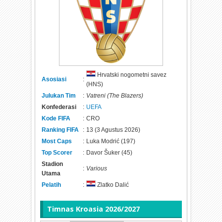
Hrvatski nogometni savez
Asosiasi
:
(HNS)
Julukan Tim
:
Vatreni (The Blazers)
Konfederasi
:
UEFA
Kode FIFA
:
CRO
Ranking FIFA
:
13 (3 Agustus 2026)
Most Caps
:
Luka Modrić (197)
Top Scorer
:
Davor Šuker (45)
Stadion
:
Various
Utama
Pelatih
:
Zlatko Dalić
Timnas
Kroasia 2026/2027