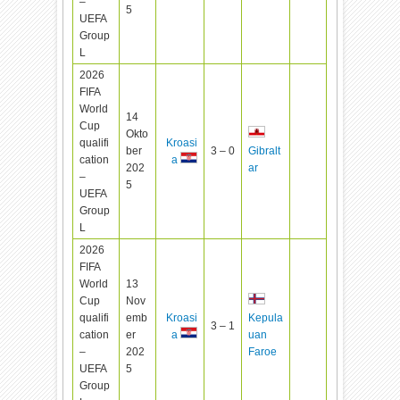
–
5
UEFA
Group
L
2026
FIFA
World
14
Cup
Okto
qualifi
Kroasi
ber
3 – 0
Gibralt
cation
a
202
ar
–
5
UEFA
Group
L
2026
FIFA
World
13
Cup
Nov
qualifi
emb
Kroasi
Kepula
3 – 1
cation
er
a
uan
–
202
Faroe
UEFA
5
Group