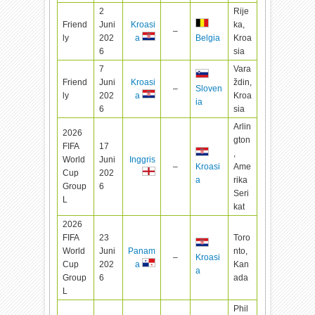
2
Rije
Friend
Juni
Kroasi
ka,
–
ly
202
Kroa
a
Belgia
6
sia
7
Vara
Friend
Juni
Kroasi
ždin,
–
Sloven
ly
202
Kroa
a
ia
6
sia
Arlin
2026
gton
FIFA
17
,
World
Juni
Inggris
–
Ame
Kroasi
Cup
202
rika
a
Group
6
Seri
L
kat
2026
FIFA
23
Toro
World
Juni
Panam
nto,
–
Kroasi
Cup
202
Kan
a
a
Group
6
ada
L
Phil