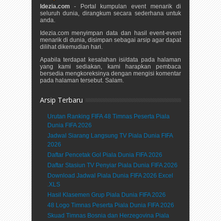
Idezia.com
- Portal kumpulan event menarik di
seluruh dunia, dirangkum secara sederhana untuk
anda.
Idezia.com menyimpan data dan hasil event-event
menarik di dunia, disimpan sebagai arsip agar dapat
dilihat dikemudian hari.
Apabila terdapat kesalahan isi/data pada halaman
yang kami sediakan, kami harapkan pembaca
bersedia mengkoreksinya dengan mengisi komentar
pada halaman tersebut. Salam.
Arsip Terbaru
Urutan Ranking FIFA 48 Timnas Peserta Piala
Dunia FIFA 2026
Jadwal Siarang Langsung TV Piala Dunia FIFA
2026
Daftar Pencetak Gol Piala Dunia FIFA 2026
Daftar Stasiun TV Penyiar Piala Dunia FIFA 2026
Download Jadwal Piala Dunia FIFA 2026 Excel
.XLS
Hasil Klasemen Grup Piala Dunia FIFA 2026
48 Logo Timnas Peserta Piala Dunia FIFA 2026
Skuad Timnas Bosnia dan Herzegovina Piala