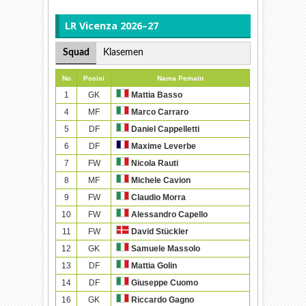
LR Vicenza 2026–27
Squad
Klasemen
No
Posisi
Nama Pemain
1
GK
Mattia Basso
4
MF
Marco Carraro
5
DF
Daniel Cappelletti
6
DF
Maxime Leverbe
7
FW
Nicola Rauti
8
MF
Michele Cavion
9
FW
Claudio Morra
10
FW
Alessandro Capello
11
FW
David Stückler
12
GK
Samuele Massolo
13
DF
Mattia Golin
14
DF
Giuseppe Cuomo
16
GK
Riccardo Gagno