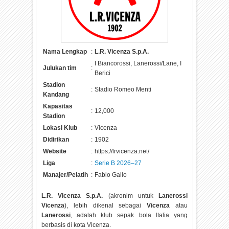
Nama Lengkap
:
L.R. Vicenza S.p.A.
I Biancorossi, Lanerossi/Lane, I
Julukan tim
:
Berici
Stadion
:
Stadio Romeo Menti
Kandang
Kapasitas
:
12,000
Stadion
Lokasi Klub
:
Vicenza
Didirikan
:
1902
Website
:
https://lrvicenza.net/
Liga
:
Serie B 2026–27
Manajer/Pelatih
:
Fabio Gallo
L.R. Vicenza S.p.A.
(akronim untuk
Lanerossi
Vicenza
), lebih dikenal sebagai
Vicenza
atau
Lanerossi
, adalah klub sepak bola Italia yang
berbasis di kota Vicenza.