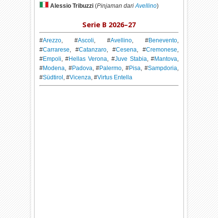
Alessio Tribuzzi
(
Pinjaman dari
Avellino
)
Serie B 2026–27
#
Arezzo
, #
Ascoli
, #
Avellino
, #
Benevento
,
#
Carrarese
, #
Catanzaro
, #
Cesena
, #
Cremonese
,
#
Empoli
, #
Hellas Verona
, #
Juve Stabia
, #
Mantova
,
#
Modena
, #
Padova
, #
Palermo
, #
Pisa
, #
Sampdoria
,
#
Südtirol
, #
Vicenza
, #
Virtus Entella