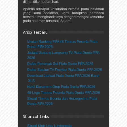
dilihat dikemudian hari.
Apabila terdapat kesalahan isi/data pada halaman
yang kami sediakan, kami harapkan pembaca
bersedia mengkoreksinya dengan mengisi komentar
pada halaman tersebut. Salam.
Arsip Terbaru
Urutan Ranking FIFA 48 Timnas Peserta Piala
Dunia FIFA 2026
Jadwal Siarang Langsung TV Piala Dunia FIFA
2026
Daftar Pencetak Gol Piala Dunia FIFA 2026
Daftar Stasiun TV Penyiar Piala Dunia FIFA 2026
Download Jadwal Piala Dunia FIFA 2026 Excel
.XLS
Hasil Klasemen Grup Piala Dunia FIFA 2026
48 Logo Timnas Peserta Piala Dunia FIFA 2026
Skuad Timnas Bosnia dan Herzegovina Piala
Dunia FIFA 2026
Shortcut Links
Skuad Klub Liga 1 Indonesia