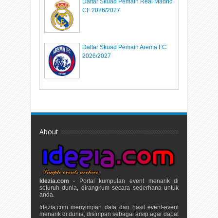
Daftar Skuad Pemain Real Madrid
CF 2026/2027
Daftar Skuad Pemain Arema FC
2026/2027
About
Idezia.com
- Portal kumpulan event menarik di
seluruh dunia, dirangkum secara sederhana untuk
anda.
Idezia.com menyimpan data dan hasil event-event
menarik di dunia, disimpan sebagai arsip agar dapat