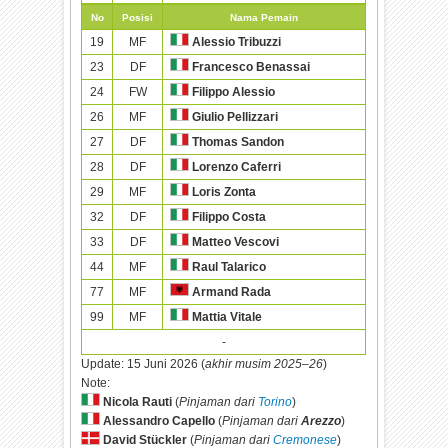
No
Posisi
Nama Pemain
19
MF
Alessio Tribuzzi
23
DF
Francesco Benassai
24
FW
Filippo Alessio
26
MF
Giulio Pellizzari
27
DF
Thomas Sandon
28
DF
Lorenzo Caferri
29
MF
Loris Zonta
32
DF
Filippo Costa
33
DF
Matteo Vescovi
44
MF
Raul Talarico
77
MF
Armand Rada
99
MF
Mattia Vitale
-
Update:
15 Juni 2026 (
akhir musim 2025–26
)
Note:
Nicola Rauti
(
Pinjaman dari
Torino
)
Alessandro Capello
(
Pinjaman dari
Arezzo
)
David Stückler
(
Pinjaman dari
Cremonese
)