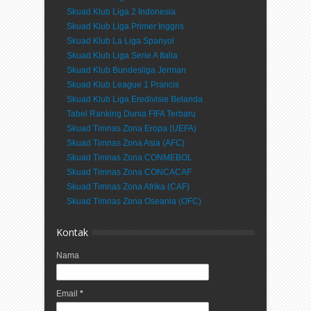
Skuad Klub Liga 2 Indonesia
Skuad Klub Liga Primer Inggris
Skuad Klub La Liga Spanyol
Skuad Klub Liga Serie A Italia
Skuad Klub Bundesliga Jerman
Skuad Klub League 1 Prancis
Skuad Klub Liga Eredivisie Belanda
Tabel Ranking Dunia FIFA Terbaru
Skuad Timnas Zona Eropa (UEFA)
Skuad Timnas Zona Asia (AFC)
Skuad Timnas Zona CONMEBOL
Skuad Timnas Zona CONCACAF
Skuad Timnas Zona Afrika (CAF)
Skuad Timnas Zona Oseania (OFC)
Kontak
Nama
Email
*