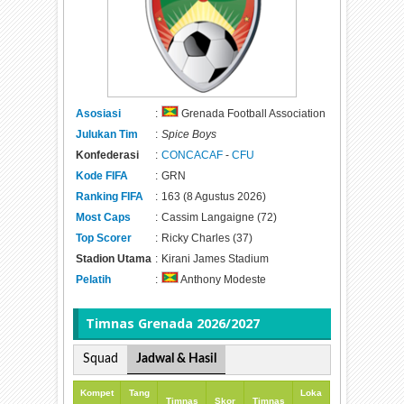
Asosiasi
:
Grenada Football Association
Julukan Tim
:
Spice Boys
Konfederasi
:
CONCACAF
-
CFU
Kode FIFA
:
GRN
Ranking FIFA
:
163 (8 Agustus 2026)
Most Caps
:
Cassim Langaigne (72)
Top Scorer
:
Ricky Charles (37)
Stadion Utama
:
Kirani James Stadium
Pelatih
:
Anthony Modeste
Timnas
Grenada 2026/2027
Squad
Jadwal & Hasil
Kompet
Tang
Loka
Timnas
Skor
Timnas