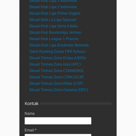
Skuad Klub Liga 1 Indonesia
Skuad Klub Liga 2 Indonesia
Skuad Klub Liga Primer Inggris
Skuad Klub La Liga Spanyol
Skuad Klub Liga Serie A Italia
Skuad Klub Bundesliga Jerman
Skuad Klub League 1 Prancis
Skuad Klub Liga Eredivisie Belanda
Tabel Ranking Dunia FIFA Terbaru
Skuad Timnas Zona Eropa (UEFA)
Skuad Timnas Zona Asia (AFC)
Skuad Timnas Zona CONMEBOL
Skuad Timnas Zona CONCACAF
Skuad Timnas Zona Afrika (CAF)
Skuad Timnas Zona Oseania (OFC)
Kontak
Nama
Email
*