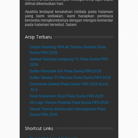
dilihat dikemudian hari.
Apabila terdapat kesalahan isi/data pada halaman
yang kami sediakan, kami harapkan pembaca
bersedia mengkoreksinya dengan mengisi komentar
pada halaman tersebut. Salam.
Arsip Terbaru
Urutan Ranking FIFA 48 Timnas Peserta Piala
Dunia FIFA 2026
Jadwal Siarang Langsung TV Piala Dunia FIFA
2026
Daftar Pencetak Gol Piala Dunia FIFA 2026
Daftar Stasiun TV Penyiar Piala Dunia FIFA 2026
Download Jadwal Piala Dunia FIFA 2026 Excel
.XLS
Hasil Klasemen Grup Piala Dunia FIFA 2026
48 Logo Timnas Peserta Piala Dunia FIFA 2026
Skuad Timnas Bosnia dan Herzegovina Piala
Dunia FIFA 2026
Shortcut Links