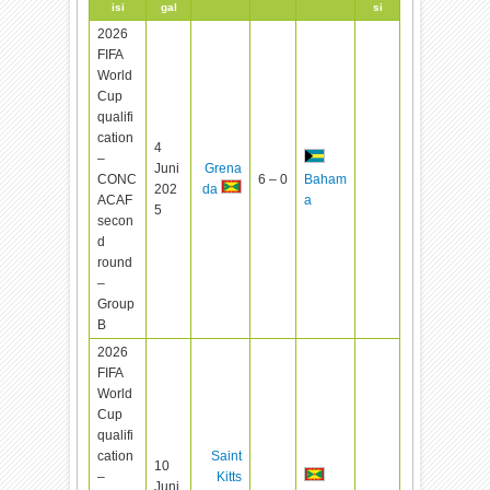
isi
gal
si
2026
FIFA
World
Cup
qualifi
cation
4
–
Juni
Grena
CONC
6 – 0
Baham
202
da
ACAF
a
5
secon
d
round
–
Group
B
2026
FIFA
World
Cup
qualifi
cation
Saint
10
–
Kitts
Juni