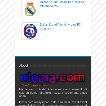
Daftar Skuad Pemain Real Madrid
CF 2026/2027
Daftar Skuad Pemain Arema FC
2026/2027
About
Idezia.com
- Portal kumpulan event menarik di
seluruh dunia, dirangkum secara sederhana untuk
anda.
Idezia.com menyimpan data dan hasil event-event
menarik di dunia, disimpan sebagai arsip agar dapat