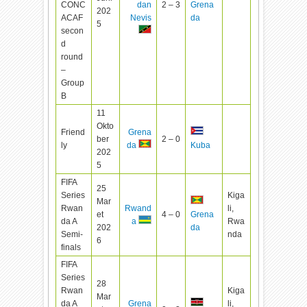
CONC
dan
2 – 3
Grena
202
ACAF
Nevis
da
5
secon
d
round
–
Group
B
11
Okto
Friend
Grena
ber
2 – 0
ly
da
Kuba
202
5
FIFA
25
Series
Kiga
Mar
Rwan
Rwand
li,
et
4 – 0
Grena
da A
Rwa
a
202
da
Semi-
nda
6
finals
FIFA
Series
28
Rwan
Kiga
Mar
da A
Grena
li,