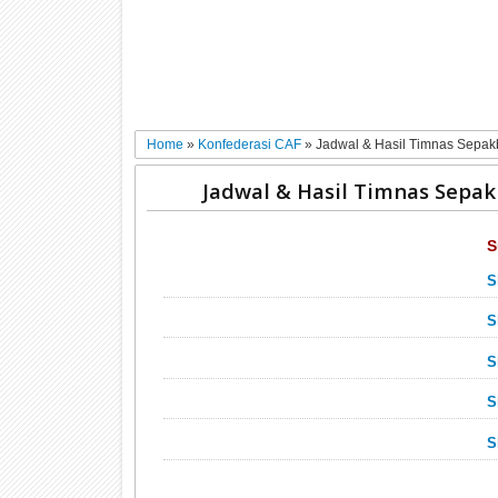
Home
»
Konfederasi CAF
»
Jadwal & Hasil Timnas Sepak
Jadwal & Hasil Timnas Sepa
S
S
S
S
S
S