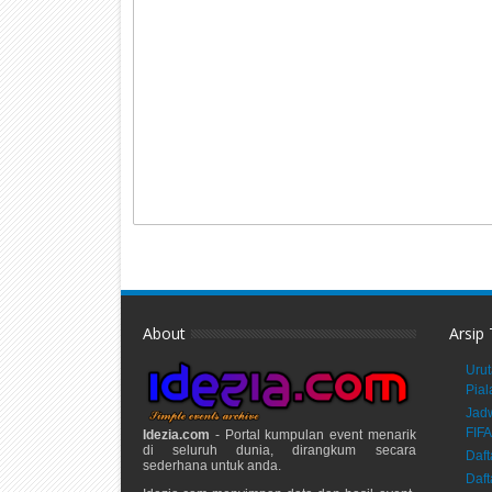
About
Arsip
Urut
Pial
Jadw
FIFA
Idezia.com
- Portal kumpulan event menarik
di seluruh dunia, dirangkum secara
Daft
sederhana untuk anda.
Daft