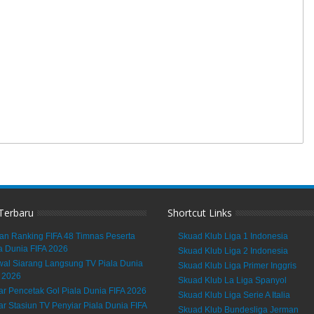
 Terbaru
Shortcut Links
an Ranking FIFA 48 Timnas Peserta
Skuad Klub Liga 1 Indonesia
a Dunia FIFA 2026
Skuad Klub Liga 2 Indonesia
al Siarang Langsung TV Piala Dunia
Skuad Klub Liga Primer Inggris
 2026
Skuad Klub La Liga Spanyol
ar Pencetak Gol Piala Dunia FIFA 2026
Skuad Klub Liga Serie A Italia
ar Stasiun TV Penyiar Piala Dunia FIFA
Skuad Klub Bundesliga Jerman