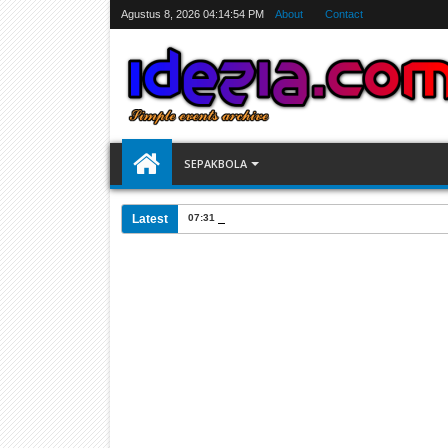
Agustus 8, 2026
04:14:54 PM
About
Contact
SEPAKBOLA
Latest
07:31 AM
Jadwal Siarang Langsung TV Piala Dunia 