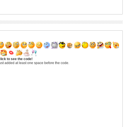
lick to see the code!
ust added at least one space before the code.