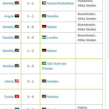
Polokwane,
1 – 1
Namibia
Guinea Khatulistiwa
Afrika Selatan
Bloemfontein,
1 – 1
Angola
Namibia
Afrika Selatan
Bloemfontein,
0 – 0
Namibia
Malawi
Afrika Selatan
Bloemfontein,
3 – 0
Namibia
Lesotho
Afrika Selatan
1 – 2
Namibia
Malawi
São Tomé dan
3 – 0
Namibia
Príncipe
3 – 1
Liberia
Namibia
3 – 0
Tunisia
Namibia
Astana,