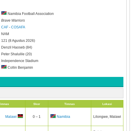
Namibia Football Association
Brave Warriors
CAF
-
COSAFA
NAM
121 (8 Agustus 2026)
Denzil Haoseb (84)
Peter Shalulile (20)
Independence Stadium
Collin Benjamin
Timnas
Skor
Timnas
Lokasi
0 – 1
Lilongwe, Malawi
Malawi
Namibia