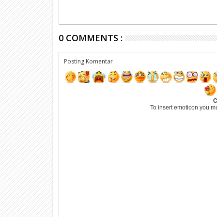
0 COMMENTS :
Posting Komentar
C
To insert emoticon you m