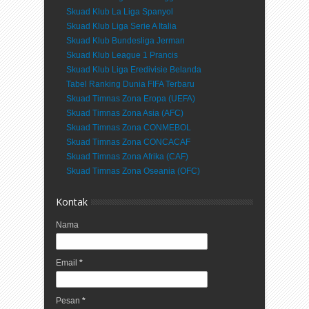
Skuad Klub La Liga Spanyol
Skuad Klub Liga Serie A Italia
Skuad Klub Bundesliga Jerman
Skuad Klub League 1 Prancis
Skuad Klub Liga Eredivisie Belanda
Tabel Ranking Dunia FIFA Terbaru
Skuad Timnas Zona Eropa (UEFA)
Skuad Timnas Zona Asia (AFC)
Skuad Timnas Zona CONMEBOL
Skuad Timnas Zona CONCACAF
Skuad Timnas Zona Afrika (CAF)
Skuad Timnas Zona Oseania (OFC)
Kontak
Nama
Email
*
Pesan
*