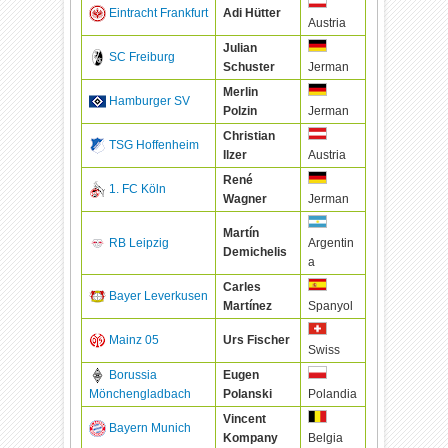
Eintracht Frankfurt
Adi Hütter
Austria
Julian
SC Freiburg
Schuster
Jerman
Merlin
Hamburger SV
Polzin
Jerman
Christian
TSG Hoffenheim
Ilzer
Austria
René
1. FC Köln
Wagner
Jerman
Martín
RB Leipzig
Argentin
Demichelis
a
Carles
Bayer Leverkusen
Martínez
Spanyol
Mainz 05
Urs Fischer
Swiss
Borussia
Eugen
Mönchengladbach
Polanski
Polandia
Vincent
Bayern Munich
Kompany
Belgia