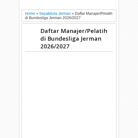
Home
»
Sepakbola Jerman
»
Daftar Manajer/Pelatih
di Bundesliga Jerman 2026/2027
Daftar Manajer/Pelatih
di Bundesliga Jerman
2026/2027