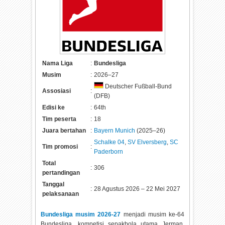
Nama Liga
:
Bundesliga
Musim
:
2026–27
Deutscher Fußball-Bund
Assosiasi
:
(DFB)
Edisi ke
:
64th
Tim peserta
:
18
Juara bertahan
:
Bayern Munich
(2025–26)
Schalke 04
,
SV Elversberg
,
SC
Tim promosi
:
Paderborn
Total
:
306
pertandingan
Tanggal
:
28 Agustus 2026 – 22 Mei 2027
pelaksanaan
Bundesliga musim 2026-27
menjadi musim ke-64
Bundesliga, kompetisi sepakbola utama Jerman.