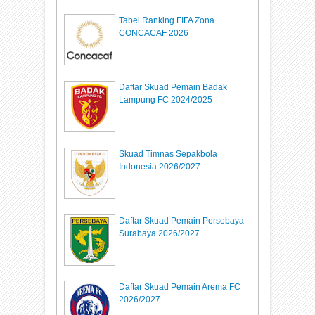
Tabel Ranking FIFA Zona
CONCACAF 2026
Daftar Skuad Pemain Badak
Lampung FC 2024/2025
Skuad Timnas Sepakbola
Indonesia 2026/2027
Daftar Skuad Pemain Persebaya
Surabaya 2026/2027
Daftar Skuad Pemain Arema FC
2026/2027