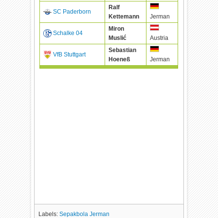
Ralf
SC Paderborn
Kettemann
Jerman
Miron
Schalke 04
Muslić
Austria
Sebastian
VfB Stuttgart
Hoeneß
Jerman
Labels:
Sepakbola Jerman