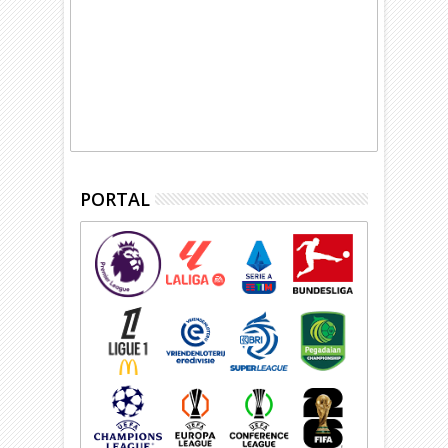
PORTAL