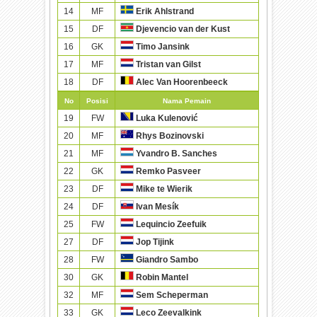
14
MF
Erik Ahlstrand
15
DF
Djevencio van der Kust
16
GK
Timo Jansink
17
MF
Tristan van Gilst
18
DF
Alec Van Hoorenbeeck
No
Posisi
Nama Pemain
19
FW
Luka Kulenović
20
MF
Rhys Bozinovski
21
MF
Yvandro B. Sanches
22
GK
Remko Pasveer
23
DF
Mike te Wierik
24
DF
Ivan Mesík
25
FW
Lequincio Zeefuik
27
DF
Jop Tijink
28
FW
Giandro Sambo
30
GK
Robin Mantel
32
MF
Sem Scheperman
33
GK
Leco Zeevalkink