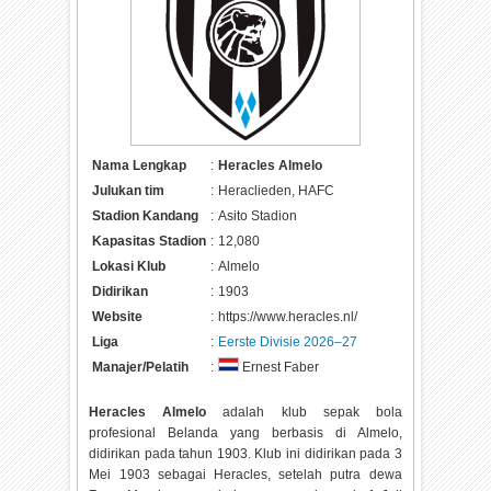
Nama Lengkap
:
Heracles Almelo
Julukan tim
:
Heraclieden, HAFC
Stadion Kandang
:
Asito Stadion
Kapasitas Stadion
:
12,080
Lokasi Klub
:
Almelo
Didirikan
:
1903
Website
:
https://www.heracles.nl/
Liga
:
Eerste Divisie 2026–27
Manajer/Pelatih
:
Ernest Faber
Heracles Almelo
adalah klub sepak bola
profesional Belanda yang berbasis di Almelo,
didirikan pada tahun 1903. Klub ini didirikan pada 3
Mei 1903 sebagai Heracles, setelah putra dewa