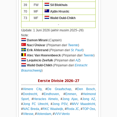
39
FW
Sil Blokhuis
70
MF
Ajdin Hrustic
73
MF
Walid Ould-Chikh
-
Update:
1 Juni 2026 (
akhir musim 2025–26
)
Note:
Damon Mirani
(
Captain
)
Naci Ünüvar
(
Pinjaman dari
Twente
)
Erik Ahlstrand
(
Pinjaman dari
St. Pauli
)
Alec Van Hoorenbeeck
(
Pinjaman dari
Twente
)
Lequincio Zeefuik
(
Pinjaman dari
AZ
)
Walid Ould-Chikh
(
Pinjaman dari
Eintracht
Braunschweig
)
Eerste Divisie 2026–27
#
Almere City
, #
De Graafschap
, #
Den Bosch
,
#
Dordrecht
, #
Eindhoven
, #
Emmen
, #
Helmond
Sport
, #
Heracles Almelo
, #
Jong Ajax
, #
Jong AZ
,
#
Jong FC Utrecht
, #
Jong PSV
, #
MVV Maastricht
,
#
NAC Breda
, #
RKC Waalwijk
, #
Roda JC
, #
TOP Oss
,
#
Vitesse
, #
Volendam
, #
VVV-Venlo