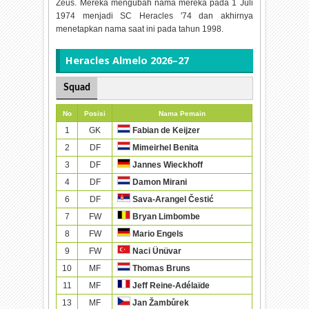
Zeus. Mereka mengubah nama mereka pada 1 Juli
1974 menjadi SC Heracles '74 dan akhirnya
menetapkan nama saat ini pada tahun 1998.
Heracles Almelo 2026–27
Squad
No
Posisi
Nama Pemain
1
GK
Fabian de Keijzer
2
DF
Mimeirhel Benita
3
DF
Jannes Wieckhoff
4
DF
Damon Mirani
6
DF
Sava-Arangel Čestić
7
FW
Bryan Limbombe
8
FW
Mario Engels
9
FW
Naci Ünüvar
10
MF
Thomas Bruns
11
MF
Jeff Reine-Adélaïde
13
MF
Jan Žambůrek