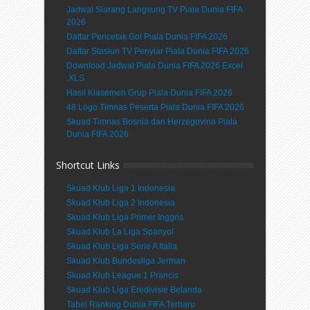
Jadwal Siarang Langsung TV Piala Dunia FIFA
2026
Daftar Pencetak Gol Piala Dunia FIFA 2026
Daftar Stasiun TV Penyiar Piala Dunia FIFA 2026
Download Jadwal Piala Dunia FIFA 2026 Excel
.XLS
Hasil Klasemen Grup Piala Dunia FIFA 2026
48 Logo Timnas Peserta Piala Dunia FIFA 2026
Skuad Timnas Bosnia dan Herzegovina Piala
Dunia FIFA 2026
Shortcut Links
Skuad Klub Liga 1 Indonesia
Skuad Klub Liga 2 Indonesia
Skuad Klub Liga Primer Inggris
Skuad Klub La Liga Spanyol
Skuad Klub Liga Serie A Italia
Skuad Klub Bundesliga Jerman
Skuad Klub League 1 Prancis
Skuad Klub Liga Eredivisie Belanda
Tabel Ranking Dunia FIFA Terbaru