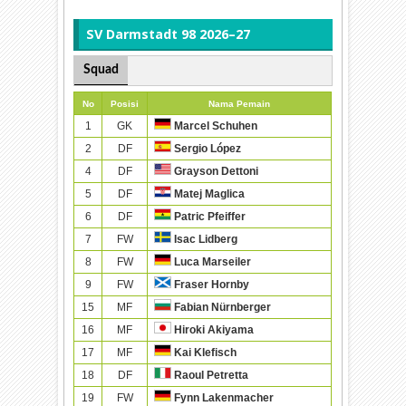
SV Darmstadt 98 2026–27
Squad
No
Posisi
Nama Pemain
1
GK
Marcel Schuhen
2
DF
Sergio López
4
DF
Grayson Dettoni
5
DF
Matej Maglica
6
DF
Patric Pfeiffer
7
FW
Isac Lidberg
8
FW
Luca Marseiler
9
FW
Fraser Hornby
15
MF
Fabian Nürnberger
16
MF
Hiroki Akiyama
17
MF
Kai Klefisch
18
DF
Raoul Petretta
19
FW
Fynn Lakenmacher