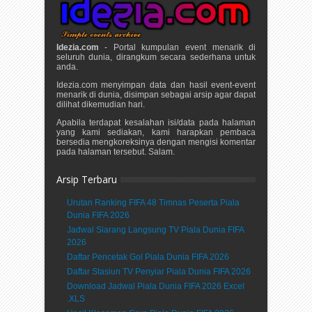
Idezia.com
- Portal kumpulan event menarik di
seluruh dunia, dirangkum secara sederhana untuk
anda.
Idezia.com menyimpan data dan hasil event-event
menarik di dunia, disimpan sebagai arsip agar dapat
dilihat dikemudian hari.
Apabila terdapat kesalahan isi/data pada halaman
yang kami sediakan, kami harapkan pembaca
bersedia mengkoreksinya dengan mengisi komentar
pada halaman tersebut. Salam.
Arsip Terbaru
Urutan Ranking FIFA 48 Timnas Peserta Piala
Dunia FIFA 2026
Jadwal Siarang Langsung TV Piala Dunia FIFA
2026
Daftar Pencetak Gol Piala Dunia FIFA 2026
Daftar Stasiun TV Penyiar Piala Dunia FIFA 2026
Download Jadwal Piala Dunia FIFA 2026 Excel
.XLS