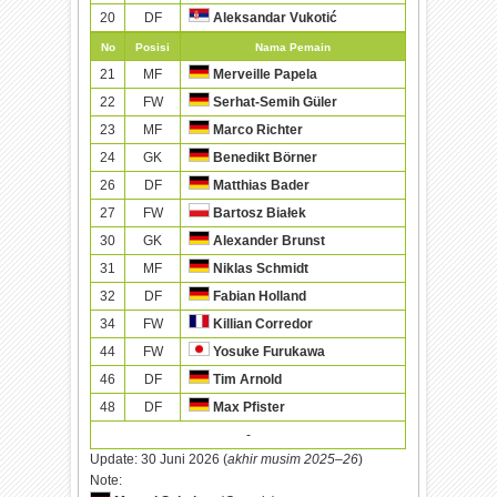
20
DF
Aleksandar Vukotić
No
Posisi
Nama Pemain
21
MF
Merveille Papela
22
FW
Serhat-Semih Güler
23
MF
Marco Richter
24
GK
Benedikt Börner
26
DF
Matthias Bader
27
FW
Bartosz Białek
30
GK
Alexander Brunst
31
MF
Niklas Schmidt
32
DF
Fabian Holland
34
FW
Killian Corredor
44
FW
Yosuke Furukawa
46
DF
Tim Arnold
48
DF
Max Pfister
-
Update:
30 Juni 2026 (
akhir musim 2025–26
)
Note: