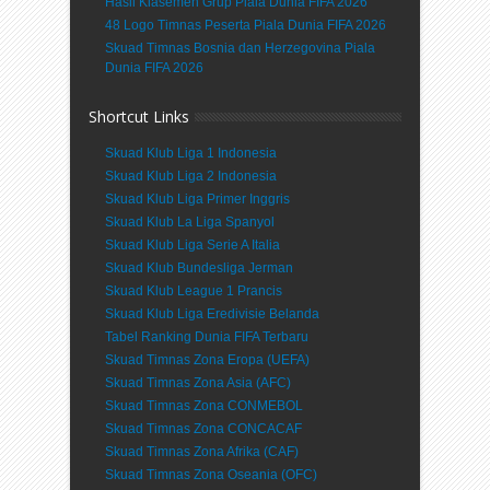
Hasil Klasemen Grup Piala Dunia FIFA 2026
48 Logo Timnas Peserta Piala Dunia FIFA 2026
Skuad Timnas Bosnia dan Herzegovina Piala
Dunia FIFA 2026
Shortcut Links
Skuad Klub Liga 1 Indonesia
Skuad Klub Liga 2 Indonesia
Skuad Klub Liga Primer Inggris
Skuad Klub La Liga Spanyol
Skuad Klub Liga Serie A Italia
Skuad Klub Bundesliga Jerman
Skuad Klub League 1 Prancis
Skuad Klub Liga Eredivisie Belanda
Tabel Ranking Dunia FIFA Terbaru
Skuad Timnas Zona Eropa (UEFA)
Skuad Timnas Zona Asia (AFC)
Skuad Timnas Zona CONMEBOL
Skuad Timnas Zona CONCACAF
Skuad Timnas Zona Afrika (CAF)
Skuad Timnas Zona Oseania (OFC)