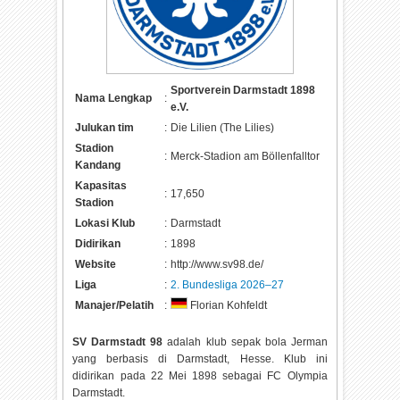
Sportverein Darmstadt 1898
Nama Lengkap
:
e.V.
Julukan tim
:
Die Lilien (The Lilies)
Stadion
:
Merck-Stadion am Böllenfalltor
Kandang
Kapasitas
:
17,650
Stadion
Lokasi Klub
:
Darmstadt
Didirikan
:
1898
Website
:
http://www.sv98.de/
Liga
:
2. Bundesliga 2026–27
Manajer/Pelatih
:
Florian Kohfeldt
SV Darmstadt 98
adalah klub sepak bola Jerman
yang berbasis di Darmstadt, Hesse. Klub ini
didirikan pada 22 Mei 1898 sebagai FC Olympia
Darmstadt.