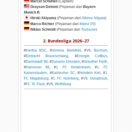
Marcel Schuhen
(
Captain
)
Grayson Dettoni
(
Pinjaman dari
Bayern
Munich II
)
Hiroki Akiyama
(
Pinjaman dari
Albirex Niigata
)
Marco Richter
(
Pinjaman dari
Mainz 05
)
Niklas Schmidt
(
Pinjaman dari
Toulouse
)
2. Bundesliga 2026–27
#
Hertha BSC
, #
Arminia Bielefeld
, #
VfL Bochum
,
#
Eintracht Braunschweig
, #
Energie Cottbus
,
#
Darmstadt 98
, #
Dynamo Dresden
, #
Greuther Fürth
,
#
Hannover 96
, #
1. FC Heidenheim
, #
1. FC
Kaiserslautern
, #
Karlsruher SC
, #
Holstein Kiel
, #
1.
FC Magdeburg
, #
1. FC Nürnberg
, #
VfL Osnabrück
,
#
FC St. Pauli
, #
VfL Wolfsburg