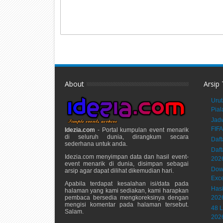
About
Arsip
Urut
Pial
Jadw
FIFA
Idezia.com
- Portal kumpulan event menarik
di seluruh dunia, dirangkum secara
Daft
sederhana untuk anda.
Daft
Idezia.com menyimpan data dan hasil event-
202
event menarik di dunia, disimpan sebagai
Down
arsip agar dapat dilihat dikemudian hari.
Exce
Apabila terdapat kesalahan isi/data pada
Hasi
halaman yang kami sediakan, kami harapkan
pembaca bersedia mengkoreksinya dengan
202
mengisi komentar pada halaman tersebut.
48 L
Salam.
202