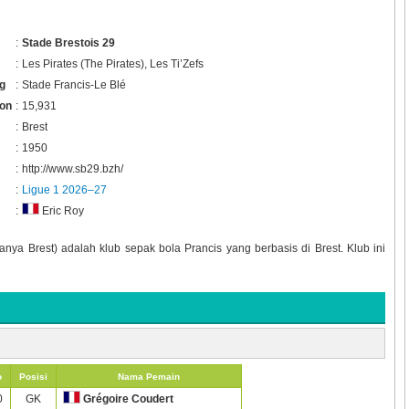
:
Stade Brestois 29
:
Les Pirates (The Pirates), Les Ti’Zefs
g
:
Stade Francis-Le Blé
ion
:
15,931
:
Brest
:
1950
:
http://www.sb29.bzh/
:
Ligue 1 2026–27
:
Eric Roy
nya Brest) adalah klub sepak bola Prancis yang berbasis di Brest. Klub ini
o
Posisi
Nama Pemain
0
GK
Grégoire Coudert