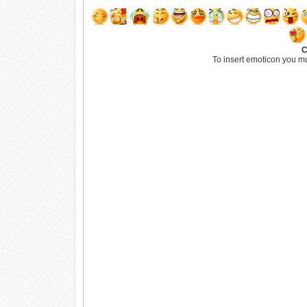
C
To insert emoticon you m