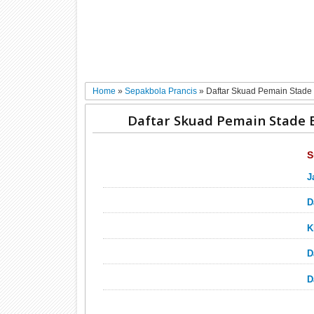
Home
»
Sepakbola Prancis
»
Daftar Skuad Pemain Stade 
Daftar Skuad Pemain Stade B
S
J
D
K
D
D