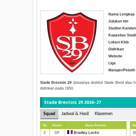
Nama Lengkap
Julukan tim
Stadion Kandan
Kapasitas Stad
Lokasi Klub
Didirikan
Website
Liga
Manajer/Pelatih
Stade Brestois 29
(biasanya disebut Stade Brest atau ha
didirikan pada 1950.
Stade Brestois 29 2026–27
Squad
Jadwal & Hasil
Klasemen
No
Posisi
Nama Pemain
N
2
DF
3
Bradley Locko