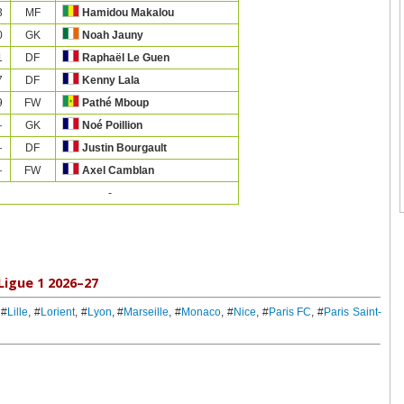
3
MF
Hamidou Makalou
0
GK
Noah Jauny
1
DF
Raphaël Le Guen
7
DF
Kenny Lala
9
FW
Pathé Mboup
—
GK
Noé Poillion
—
DF
Justin Bourgault
—
FW
Axel Camblan
-
Ligue 1 2026–27
 #
Lille
, #
Lorient
, #
Lyon
, #
Marseille
, #
Monaco
, #
Nice
, #
Paris FC
, #
Paris Saint-