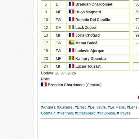
5
DF
3
Brendan Chardonnet
8
MF
5
Hugo Magnetti
10
FW
7
Romain Del Castillo
12
DF
7
Luck Zogbé
13
MF
9
Joris Chotard
17
FW
Mama Baldé
19
FW
Ludovic Ajorque
23
MF
Kamory Doumbia
24
MF
Lucas Tousart
Update:
28 Juli 2026
Note:
Brendan Chardonnet
(
Captain
)
#
Angers
, #
Auxerre
, #
Brest
, #
Le Havre
, #
Le Mans
, #
Lens
,
Germain
, #
Rennes
, #
Strasbourg
, #
Toulouse
, #
Troyes