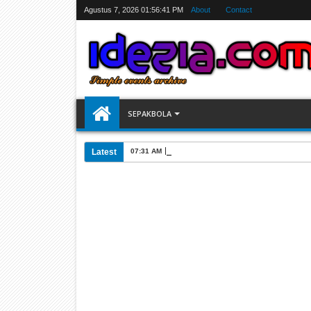
Agustus 7, 2026
01:56:42 PM
About
Contact
SEPAKBOLA
Latest
07:31 AM
Jadwal Siarang Langsung TV Piala Dunia 