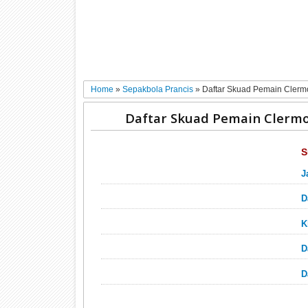
Home
»
Sepakbola Prancis
»
Daftar Skuad Pemain Clerm
Daftar Skuad Pemain Clermo
S
J
D
K
D
D