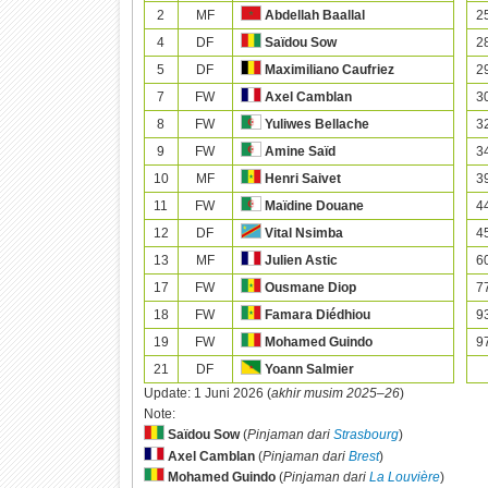
2
MF
2
Abdellah Baallal
4
DF
2
Saïdou Sow
5
DF
2
Maximiliano Caufriez
7
FW
3
Axel Camblan
8
FW
3
Yuliwes Bellache
9
FW
3
Amine Saïd
10
MF
3
Henri Saivet
11
FW
4
Maïdine Douane
12
DF
4
Vital Nsimba
13
MF
6
Julien Astic
17
FW
7
Ousmane Diop
18
FW
9
Famara Diédhiou
19
FW
9
Mohamed Guindo
21
DF
Yoann Salmier
Update:
1 Juni 2026 (
akhir musim 2025–26
)
Note:
Saïdou Sow
(
Pinjaman dari
Strasbourg
)
Axel Camblan
(
Pinjaman dari
Brest
)
Mohamed Guindo
(
Pinjaman dari
La Louvière
)