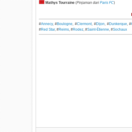
Mathys Tourraine
(
Pinjaman dari
Paris FC
)
#
Annecy
, #
Boulogne
, #
Clermont
, #
Dijon
, #
Dunkerque
, #
#
Red Star
, #
Reims
, #
Rodez
, #
Saint-Étienne
, #
Sochaux