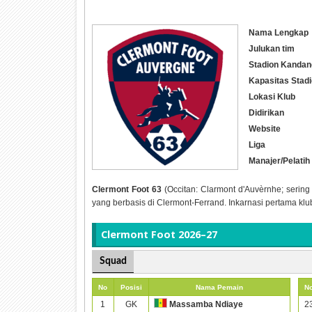
Nama Lengkap
Julukan tim
Stadion Kandan
Kapasitas Stad
Lokasi Klub
Didirikan
Website
Liga
Manajer/Pelatih
Clermont Foot 63
(Occitan: Clarmont d'Auvèrnhe; sering
yang berbasis di Clermont-Ferrand. Inkarnasi pertama klu
Clermont Foot 2026–27
Squad
No
Posisi
Nama Pemain
N
1
GK
2
Massamba Ndiaye