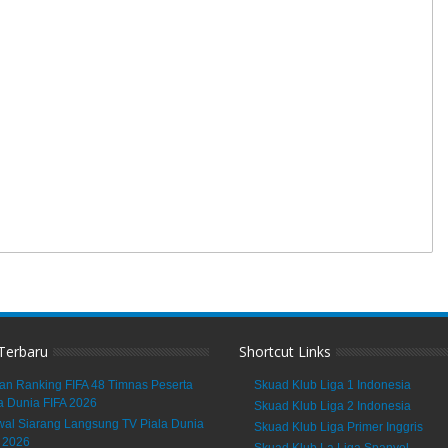
 Terbaru
Shortcut Links
an Ranking FIFA 48 Timnas Peserta
Skuad Klub Liga 1 Indonesia
a Dunia FIFA 2026
Skuad Klub Liga 2 Indonesia
al Siarang Langsung TV Piala Dunia
Skuad Klub Liga Primer Inggris
 2026
Skuad Klub La Liga Spanyol