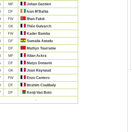
5
MF
Johan Gastien
8
DF
Ivan M'Bahia
9
FW
İlhan Fakılı
0
GK
Théo Guivarch
2
FW
Kader Bamba
4
DF
Sumaila Awudu
9
DF
Mathys Tourraine
4
MF
Allan Ackra
5
DF
Matys Donavin
0
GK
Joan Raynaud
7
FW
Enzo Cantero
3
DF
Ibrahim Coulibaly
7
DF
Kenji-Van Boto
-