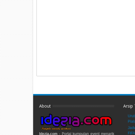
About
Arsip
Urut
Pial
Jadw
FIFA
Idezia.com
- Portal kumpulan event menarik