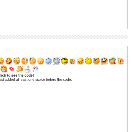
lick to see the code!
ust added at least one space before the code.