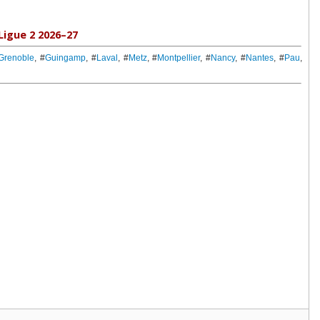
Ligue 2 2026–27
Grenoble
, #
Guingamp
, #
Laval
, #
Metz
, #
Montpellier
, #
Nancy
, #
Nantes
, #
Pau
,