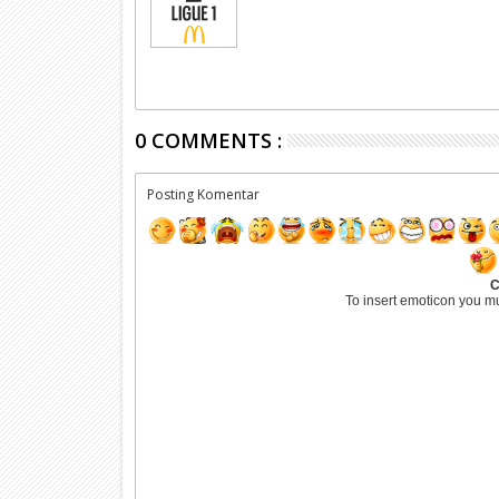
0 COMMENTS :
Posting Komentar
C
To insert emoticon you m