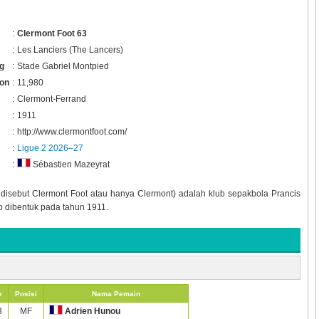
:
Clermont Foot 63
:
Les Lanciers (The Lancers)
g
:
Stade Gabriel Montpied
ion
:
11,980
:
Clermont-Ferrand
:
1911
:
http://www.clermontfoot.com/
:
Ligue 2 2026–27
:
Sébastien Mazeyrat
 disebut Clermont Foot atau hanya Clermont) adalah klub sepakbola Prancis
b dibentuk pada tahun 1911.
o
Posisi
Nama Pemain
3
MF
Adrien Hunou