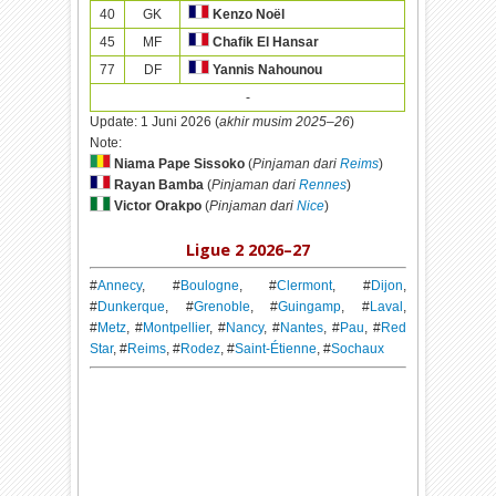
40
GK
Kenzo Noël
45
MF
Chafik El Hansar
77
DF
Yannis Nahounou
-
Update:
1 Juni 2026 (
akhir musim 2025–26
)
Note:
Niama Pape Sissoko
(
Pinjaman dari
Reims
)
Rayan Bamba
(
Pinjaman dari
Rennes
)
Victor Orakpo
(
Pinjaman dari
Nice
)
Ligue 2 2026–27
#
Annecy
, #
Boulogne
, #
Clermont
, #
Dijon
,
#
Dunkerque
, #
Grenoble
, #
Guingamp
, #
Laval
,
#
Metz
, #
Montpellier
, #
Nancy
, #
Nantes
, #
Pau
, #
Red
Star
, #
Reims
, #
Rodez
, #
Saint-Étienne
, #
Sochaux