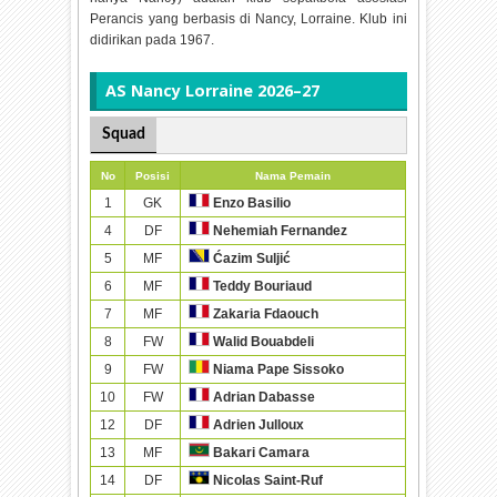
Perancis yang berbasis di Nancy, Lorraine. Klub ini
didirikan pada 1967.
AS Nancy Lorraine 2026–27
Squad
No
Posisi
Nama Pemain
1
GK
Enzo Basilio
4
DF
Nehemiah Fernandez
5
MF
Ćazim Suljić
6
MF
Teddy Bouriaud
7
MF
Zakaria Fdaouch
8
FW
Walid Bouabdeli
9
FW
Niama Pape Sissoko
10
FW
Adrian Dabasse
12
DF
Adrien Julloux
13
MF
Bakari Camara
14
DF
Nicolas Saint-Ruf