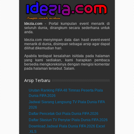
Idezia.com
- Portal kumpulan event menarik di
seluruh dunia, dirangkum secara sederhana untuk
anda.
Idezia.com menyimpan data dan hasil event-event
menarik di dunia, disimpan sebagai arsip agar dapat
dilihat dikemudian hari.
Apabila terdapat kesalahan isi/data pada halaman
yang kami sediakan, kami harapkan pembaca
bersedia mengkoreksinya dengan mengisi komentar
pada halaman tersebut. Salam.
Arsip Terbaru
Urutan Ranking FIFA 48 Timnas Peserta Piala
Dunia FIFA 2026
Jadwal Siarang Langsung TV Piala Dunia FIFA
2026
Daftar Pencetak Gol Piala Dunia FIFA 2026
Daftar Stasiun TV Penyiar Piala Dunia FIFA 2026
Download Jadwal Piala Dunia FIFA 2026 Excel
.XLS