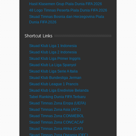
Hasil Klasemen Grup Piala Dunia FIFA 2026
48 Logo Timnas Peserta Piala Dunia FIFA 2026
Skuad Timnas Bosnia dan Herzegovina Piala
Dunia FIFA 2026
Shortcut Links
Skuad Klub Liga 1 Indonesia
Skuad Klub Liga 2 Indonesia
Skuad Klub Liga Primer Inggris
Skuad Klub La Liga Spanyol
Skuad Klub Liga Serie A Italia
Skuad Klub Bundesliga Jerman
Skuad Klub League 1 Prancis
Skuad Klub Liga Eredivisie Belanda
Tabel Ranking Dunia FIFA Terbaru
Skuad Timnas Zona Eropa (UEFA)
Skuad Timnas Zona Asia (AFC)
Skuad Timnas Zona CONMEBOL
Skuad Timnas Zona CONCACAF
Skuad Timnas Zona Afrika (CAF)
Skuad Timnas Zona Oseania (OFC)