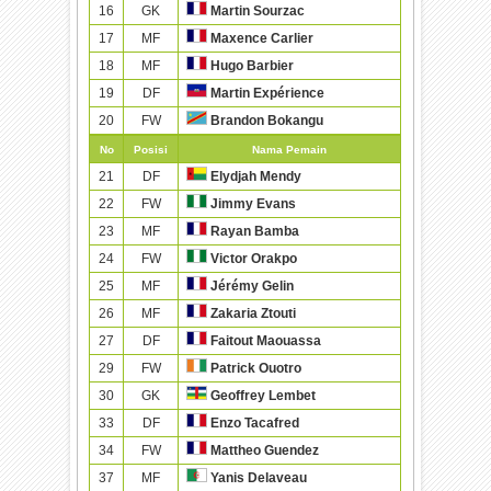
16
GK
Martin Sourzac
17
MF
Maxence Carlier
18
MF
Hugo Barbier
19
DF
Martin Expérience
20
FW
Brandon Bokangu
No
Posisi
Nama Pemain
21
DF
Elydjah Mendy
22
FW
Jimmy Evans
23
MF
Rayan Bamba
24
FW
Victor Orakpo
25
MF
Jérémy Gelin
26
MF
Zakaria Ztouti
27
DF
Faitout Maouassa
29
FW
Patrick Ouotro
30
GK
Geoffrey Lembet
33
DF
Enzo Tacafred
34
FW
Mattheo Guendez
37
MF
Yanis Delaveau