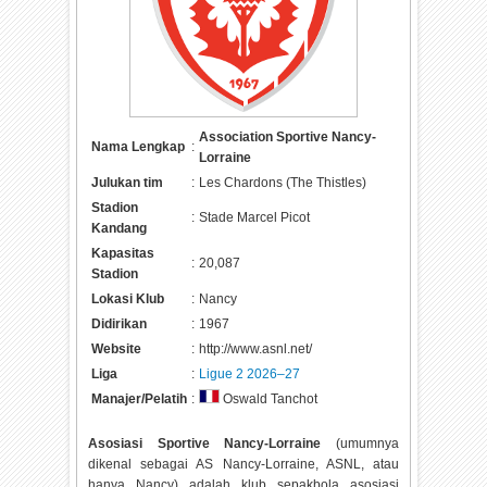
Association Sportive Nancy-
Nama Lengkap
:
Lorraine
Julukan tim
:
Les Chardons (The Thistles)
Stadion
:
Stade Marcel Picot
Kandang
Kapasitas
:
20,087
Stadion
Lokasi Klub
:
Nancy
Didirikan
:
1967
Website
:
http://www.asnl.net/
Liga
:
Ligue 2 2026–27
Manajer/Pelatih
:
Oswald Tanchot
Asosiasi Sportive Nancy-Lorraine
(umumnya
dikenal sebagai AS Nancy-Lorraine, ASNL, atau
hanya Nancy) adalah klub sepakbola asosiasi