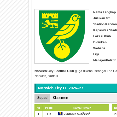
Nama Lengkap
Julukan tim
Stadion Kandan
Kapasitas Stad
Lokasi Klub
Didirikan
Website
Liga
Manajer/Pelatih
Norwich City Football Club
(juga dikenal sebagai The Can
Norwich, Norfolk.
Norwich City FC 2026–27
Squad
Klasemen
No
Posisi
Nama Pemain
N
1
GK
2
Vladan Kovačević