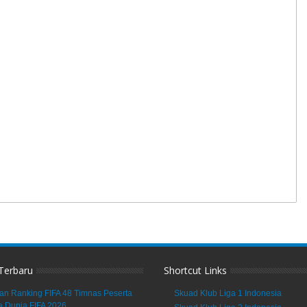
 Terbaru
Shortcut Links
an Ranking FIFA 48 Timnas Peserta
Skuad Klub Liga 1 Indonesia
a Dunia FIFA 2026