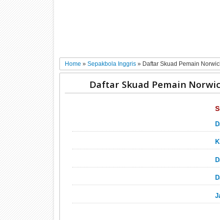
Home
»
Sepakbola Inggris
»
Daftar Skuad Pemain Norwic
Daftar Skuad Pemain Norwic
S
D
K
D
D
J