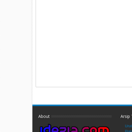
About
Arsip
Urut
Pial