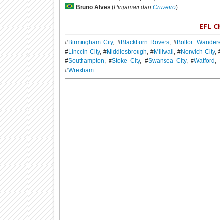
Bruno Alves
(
Pinjaman dari
Cruzeiro
)
EFL C
#
Birmingham City
, #
Blackburn Rovers
, #
Bolton Wander
#
Lincoln City
, #
Middlesbrough
, #
Millwall
, #
Norwich City
, 
#
Southampton
, #
Stoke City
, #
Swansea City
, #
Watford
,
#
Wrexham