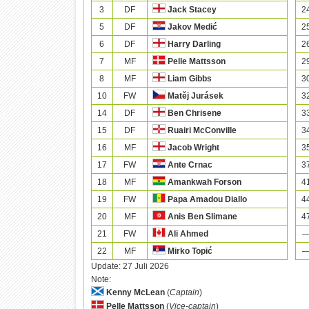
3
DF
2
Jack Stacey
5
DF
2
Jakov Medić
6
DF
2
Harry Darling
7
MF
2
Pelle Mattsson
8
MF
3
Liam Gibbs
10
FW
3
Matěj Jurásek
14
DF
3
Ben Chrisene
15
DF
3
Ruairi McConville
16
MF
3
Jacob Wright
17
FW
3
Ante Crnac
18
MF
4
Amankwah Forson
19
FW
4
Papa Amadou Diallo
20
MF
4
Anis Ben Slimane
21
FW
Ali Ahmed
22
MF
Mirko Topić
Update:
27 Juli 2026
Note:
Kenny McLean
(
Captain
)
Pelle Mattsson
(
Vice-captain
)