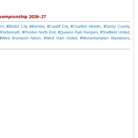
hampionship 2026–27
ers
, #
Bristol City
, #
Burnley
, #
Cardiff City
, #
Charlton Athletic
, #
Derby County
,
#
Portsmouth
, #
Preston North End
, #
Queens Park Rangers
, #
Sheffield United
,
 #
West Bromwich Albion
, #
West Ham United
, #
Wolverhampton Wanderers
,