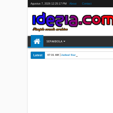
Agustus 7, 2026
12:25:17 PM
About
Contact
SEPAKBOLA
Latest
07:31 AM
Jadwal Siarang Langsung TV Piala Dunia 