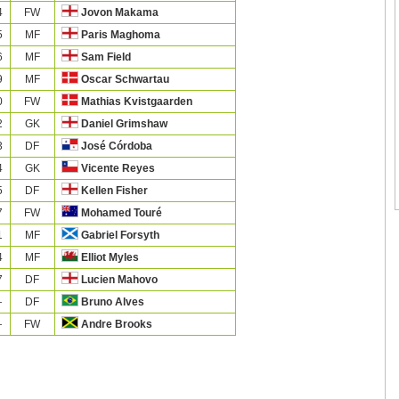
4
FW
Jovon Makama
5
MF
Paris Maghoma
6
MF
Sam Field
9
MF
Oscar Schwartau
0
FW
Mathias Kvistgaarden
2
GK
Daniel Grimshaw
3
DF
José Córdoba
4
GK
Vicente Reyes
5
DF
Kellen Fisher
7
FW
Mohamed Touré
1
MF
Gabriel Forsyth
4
MF
Elliot Myles
7
DF
Lucien Mahovo
—
DF
Bruno Alves
—
FW
Andre Brooks