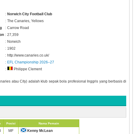
:
Norwich City Football Club
:
The Canaries, Yellows
g
:
Carrow Road
ion
:
27,359
:
Norwich
:
1902
:
http://www.canaries.co.uk/
:
EFL Championship 2026–27
:
Philippe Clement
aries atau City) adalah klub sepak bola profesional Inggris yang berbasis di
o
Posisi
Nama Pemain
3
MF
Kenny McLean