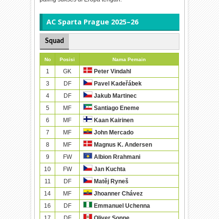
AC Sparta Prague 2025–26
Squad
No
Posisi
Nama Pemain
1
GK
Peter Vindahl
3
DF
Pavel Kadeřábek
4
DF
Jakub Martinec
5
MF
Santiago Eneme
6
MF
Kaan Kairinen
7
MF
John Mercado
8
MF
Magnus K. Andersen
9
FW
Albion Rrahmani
10
FW
Jan Kuchta
11
DF
Matěj Ryneš
14
MF
Jhoanner Chávez
16
DF
Emmanuel Uchenna
17
DF
Oliver Sonne