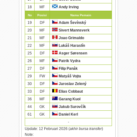
18
MF
Andy Irving
No
Posisi
Nama Pemain
19
DF
Adam Ševínský
20
MF
Sivert Mannsverk
21
MF
Joao Grimaldo
22
MF
Lukáš Haraslín
25
DF
Asger Sørensen
26
MF
Patrik Vydra
27
DF
Filip Panák
29
FW
Matyáš Vojta
30
DF
Jaroslav Zelený
33
DF
Elias Cobbaut
36
MF
Garang Kuol
44
GK
Jakub Surovčík
61
GK
Daniel Kerl
-
Update:
12 Februari 2026 (
akhir bursa transfer
)
Note: