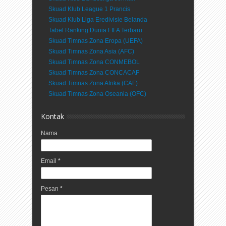
Skuad Klub League 1 Prancis
Skuad Klub Liga Eredivisie Belanda
Tabel Ranking Dunia FIFA Terbaru
Skuad Timnas Zona Eropa (UEFA)
Skuad Timnas Zona Asia (AFC)
Skuad Timnas Zona CONMEBOL
Skuad Timnas Zona CONCACAF
Skuad Timnas Zona Afrika (CAF)
Skuad Timnas Zona Oseania (OFC)
Kontak
Nama
Email
*
Pesan
*