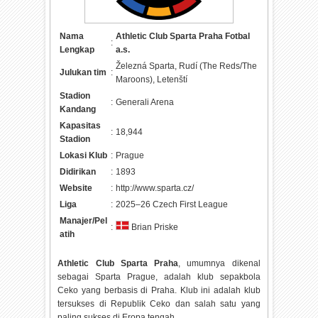
Nama
Athletic Club Sparta Praha Fotbal
:
Lengkap
a.s.
Železná Sparta, Rudí (The Reds/The
Julukan tim
:
Maroons), Letenští
Stadion
:
Generali Arena
Kandang
Kapasitas
:
18,944
Stadion
Lokasi Klub
:
Prague
Didirikan
:
1893
Website
:
http://www.sparta.cz/
Liga
:
2025–26 Czech First League
Manajer/Pel
:
Brian Priske
atih
Athletic Club Sparta Praha
, umumnya dikenal
sebagai Sparta Prague, adalah klub sepakbola
Ceko yang berbasis di Praha. Klub ini adalah klub
tersukses di Republik Ceko dan salah satu yang
paling sukses di Eropa tengah.