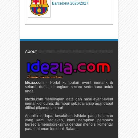
Barcelona 2026/2027
About
Idezia.com
- Portal kumpulan event menarik di
seluruh dunia, dirangkum secara sederhana untuk
anda.
Idezia.com menyimpan data dan hasil event-event
menarik di dunia, disimpan sebagai arsip agar dapat
dilihat dikemudian hari.
Apabila terdapat kesalahan isi/data pada halaman
yang kami sediakan, kami harapkan pembaca
bersedia mengkoreksinya dengan mengisi komentar
pada halaman tersebut. Salam.