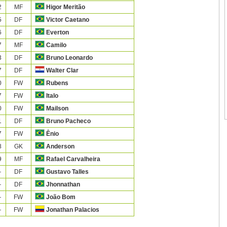
2
MF
Higor Meritão
5
DF
Victor Caetano
6
DF
Everton
7
MF
Camilo
3
DF
Bruno Leonardo
7
DF
Walter Clar
0
FW
Rubens
7
FW
Italo
0
FW
Mailson
1
DF
Bruno Pacheco
7
FW
Ênio
8
GK
Anderson
9
MF
Rafael Carvalheira
—
DF
Gustavo Talles
—
DF
Jhonnathan
—
FW
João Bom
—
FW
Jonathan Palacios