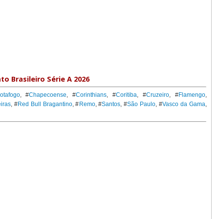
 Brasileiro Série A 2026
otafogo
, #
Chapecoense
, #
Corinthians
, #
Coritiba
, #
Cruzeiro
, #
Flamengo
,
iras
, #
Red Bull Bragantino
, #
Remo
, #
Santos
, #
São Paulo
, #
Vasco da Gama
,