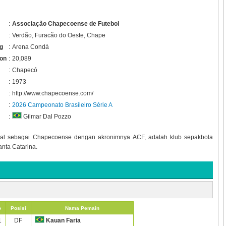
:
Associação Chapecoense de Futebol
:
Verdão, Furacão do Oeste, Chape
g
:
Arena Condá
ion
:
20,089
:
Chapecó
:
1973
:
http://www.chapecoense.com/
:
2026 Campeonato Brasileiro Série A
:
Gilmar Dal Pozzo
al sebagai Chapecoense dengan akronimnya ACF, adalah klub sepakbola
anta Catarina.
o
Posisi
Nama Pemain
1
DF
Kauan Faria