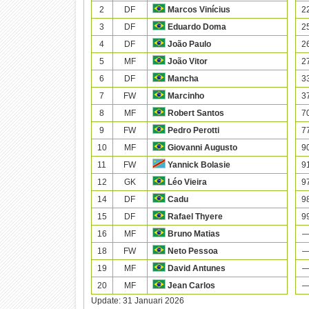
2
DF
2
Marcos Vinícius
3
DF
2
Eduardo Doma
4
DF
2
João Paulo
5
MF
2
João Vitor
6
DF
3
Mancha
7
FW
3
Marcinho
8
MF
7
Robert Santos
9
FW
7
Pedro Perotti
10
MF
9
Giovanni Augusto
11
FW
9
Yannick Bolasie
12
GK
9
Léo Vieira
14
DF
9
Cadu
15
DF
9
Rafael Thyere
16
MF
Bruno Matias
18
FW
Neto Pessoa
19
MF
David Antunes
20
MF
Jean Carlos
Update:
31 Januari 2026