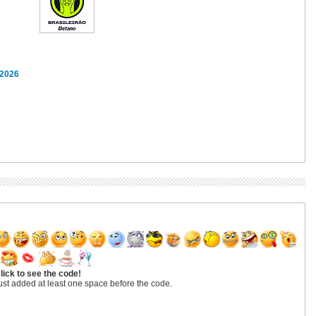
 2026
lick to see the code!
ust added at least one space before the code.