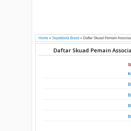
Home
»
Sepakbola Brasil
»
Daftar Skuad Pemain Associ
Daftar Skuad Pemain Associ
S
K
D
D
D
D