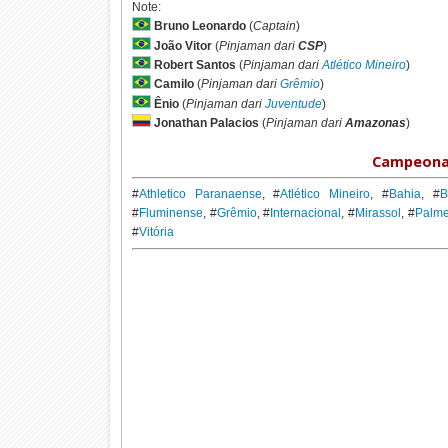
Note:
Bruno Leonardo
(
Captain
)
João Vitor
(
Pinjaman dari
CSP
)
Robert Santos
(
Pinjaman dari
Atlético Mineiro
)
Camilo
(
Pinjaman dari
Grêmio
)
Ênio
(
Pinjaman dari
Juventude
)
Jonathan Palacios
(
Pinjaman dari
Amazonas
)
Campeonato
#
Athletico Paranaense
, #
Atlético Mineiro
, #
Bahia
, #
B
#
Fluminense
, #
Grêmio
, #
Internacional
, #
Mirassol
, #
Palme
#
Vitória