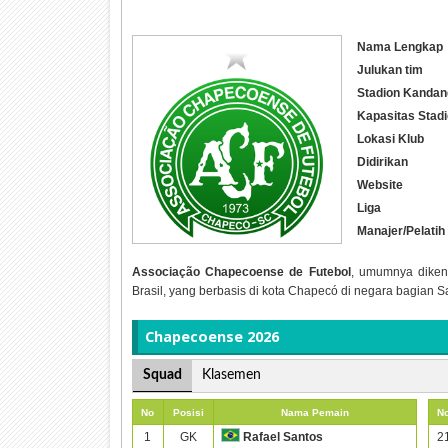
Nama Lengkap
Julukan tim
Stadion Kandan
Kapasitas Stad
Lokasi Klub
Didirikan
Website
Liga
Manajer/Pelatih
Associação Chapecoense de Futebol
, umumnya diken
Brasil, yang berbasis di kota Chapecó di negara bagian S
Chapecoense 2026
Squad
Klasemen
No
Posisi
Nama Pemain
N
1
GK
2
Rafael Santos