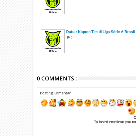
Daftar Kapten Tim di Liga Série A Brasil
0
0 COMMENTS :
Posting Komentar
C
To insert emoticon you m