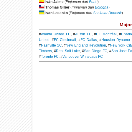
Iván Jaime
(
Pinjaman dari
Porto
)
Thomas Gillier
(
Pinjaman dari
Bologna
)
Ivan Losenko
(
Pinjaman dari
Shakhtar Donetsk
)
Major
#
Atlanta United FC
, #
Austin FC
, #
CF Montréal
, #
Charlo
United
, #
FC Cincinnati
, #
FC Dallas
, #
Houston Dynamo
#
Nashville SC
, #
New England Revolution
, #
New York Cit
Timbers
, #
Real Salt Lake
, #
San Diego FC
, #
San Jose Ea
#
Toronto FC
, #
Vancouver Whitecaps FC