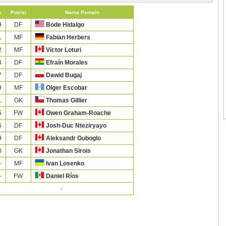
o
Posisi
Nama Pemain
9
DF
Bode Hidalgo
1
MF
Fabian Herbers
2
MF
Victor Loturi
4
DF
Efraín Morales
7
DF
Dawid Bugaj
9
MF
Olger Escobar
1
GK
Thomas Gillier
5
FW
Owen Graham-Roache
6
DF
Josh-Duc Nteziryayo
9
DF
Aleksandr Guboglo
0
GK
Jonathan Sirois
—
MF
Ivan Losenko
—
FW
Daniel Ríos
-