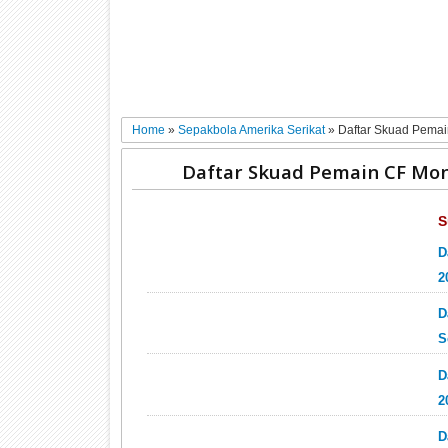
Home
»
Sepakbola Amerika Serikat
»
Daftar Skuad Pemai
Daftar Skuad Pemain CF Mon
S
D
2
D
S
D
2
D