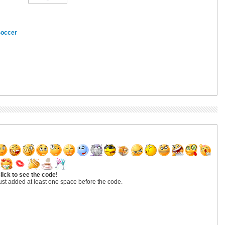
Soccer
lick to see the code!
ust added at least one space before the code.