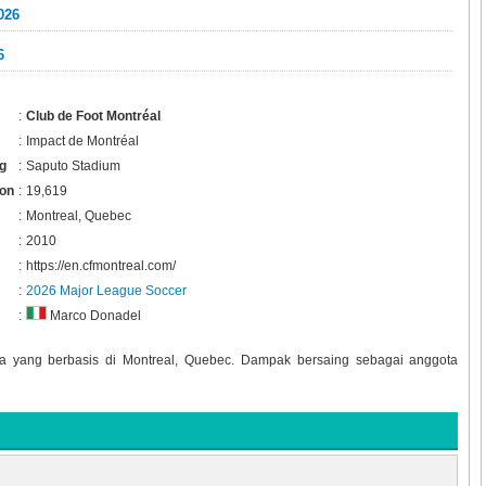
026
6
:
Club de Foot Montréal
:
Impact de Montréal
g
:
Saputo Stadium
ion
:
19,619
:
Montreal, Quebec
:
2010
:
https://en.cfmontreal.com/
:
2026 Major League Soccer
:
Marco Donadel
a yang berbasis di Montreal, Quebec. Dampak bersaing sebagai anggota