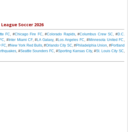
 League Soccer 2026
tte FC
, #
Chicago Fire FC
, #
Colorado Rapids
, #
Columbus Crew SC
, #
D.C.
 FC
, #
Inter Miami CF
, #
LA Galaxy
, #
Los Angeles FC
, #
Minnesota United FC
,
y FC
, #
New York Red Bulls
, #
Orlando City SC
, #
Philadelphia Union
, #
Portland
rthquakes
, #
Seattle Sounders FC
, #
Sporting Kansas City
, #
St. Louis City SC
,