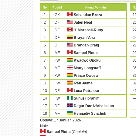
No
Posisi
Nama Pemain
N
1
GK
1
Sebastian Breza
2
DF
2
Jalen Neal
3
DF
2
J. Marshall-Rutty
4
DF
2
Brayan Vera
5
DF
2
Brandan Craig
6
MF
2
Samuel Piette
7
FW
3
Kwadwo Opoku
8
MF
3
Matty Longstaff
9
FW
3
Prince Owusu
11
FW
3
Iván Jaime
13
DF
4
Luca Petrasso
14
FW
Sunusi Ibrahim
17
DF
Dagur Dan Þórhallsson
18
MF
Hennadiy Synchuk
Update:
17 Januari 2026
Note:
Samuel Piette
(
Captain
)