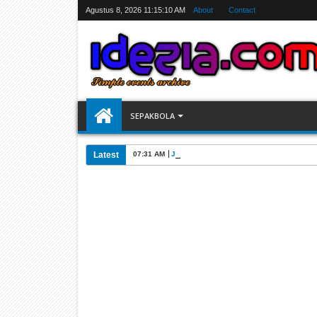
Agustus 8, 2026
11:15:10 AM
About
Contact
SEPAKBOLA
Latest
07:31 AM
Jadwal Siarang Langsung TV Piala Dunia 