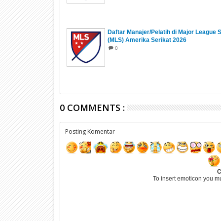
Daftar Manajer/Pelatih di Major League 
(MLS) Amerika Serikat 2026
0
0 COMMENTS :
Posting Komentar
C
To insert emoticon you m