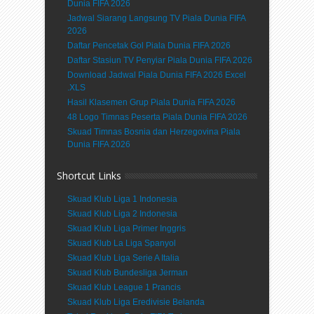
Dunia FIFA 2026
Jadwal Siarang Langsung TV Piala Dunia FIFA
2026
Daftar Pencetak Gol Piala Dunia FIFA 2026
Daftar Stasiun TV Penyiar Piala Dunia FIFA 2026
Download Jadwal Piala Dunia FIFA 2026 Excel
.XLS
Hasil Klasemen Grup Piala Dunia FIFA 2026
48 Logo Timnas Peserta Piala Dunia FIFA 2026
Skuad Timnas Bosnia dan Herzegovina Piala
Dunia FIFA 2026
Shortcut Links
Skuad Klub Liga 1 Indonesia
Skuad Klub Liga 2 Indonesia
Skuad Klub Liga Primer Inggris
Skuad Klub La Liga Spanyol
Skuad Klub Liga Serie A Italia
Skuad Klub Bundesliga Jerman
Skuad Klub League 1 Prancis
Skuad Klub Liga Eredivisie Belanda