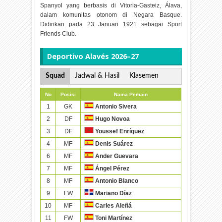
Spanyol yang berbasis di Vitoria-Gasteiz, Álava,
dalam komunitas otonom di Negara Basque.
Didirikan pada 23 Januari 1921 sebagai Sport
Friends Club.
Deportivo Alavés 2026–27
Squad
Jadwal & Hasil
Klasemen
No
Posisi
Nama Pemain
1
GK
Antonio Sivera
2
DF
Hugo Novoa
3
DF
Youssef Enríquez
4
MF
Denis Suárez
6
MF
Ander Guevara
7
MF
Ángel Pérez
8
MF
Antonio Blanco
9
FW
Mariano Díaz
10
MF
Carles Aleñá
11
FW
Toni Martínez