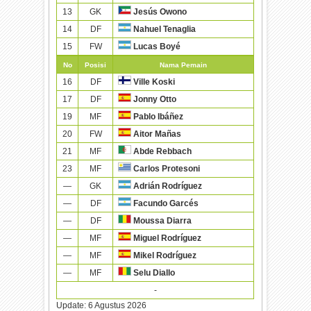
13
GK
Jesús Owono
14
DF
Nahuel Tenaglia
15
FW
Lucas Boyé
No
Posisi
Nama Pemain
16
DF
Ville Koski
17
DF
Jonny Otto
19
MF
Pablo Ibáñez
20
FW
Aitor Mañas
21
MF
Abde Rebbach
23
MF
Carlos Protesoni
—
GK
Adrián Rodríguez
—
DF
Facundo Garcés
—
DF
Moussa Diarra
—
MF
Miguel Rodríguez
—
MF
Mikel Rodríguez
—
MF
Selu Diallo
-
Update:
6 Agustus 2026