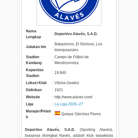
Nama
:
Deportivo Alavés, S.A.D.
Lengkap
Babazorros, El Glorioso, Los
Julukan tim
:
blanquiazules
Stadion
Campo de Fútbol de
:
Kandang
Mendizorrotza
Kapasitas
:
19,840
Stadion
Lokasi Klub
:
Vitoria-Gasteiz
Didirikan
:
1921
Website
:
http://www.alaves.com/
Liga
:
La Liga 2026–27
Manajer/Pelati
:
Quique Sánchez Flores
h
Deportivo Alavés, S.A.D.
(Sporting Alavés),
biasanya disingkat Alavés, adalah klub sepakbola