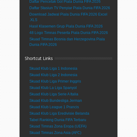
Daftar Pencetak Gol Piala Dunia FIFA 2026
Daftar Stasiun TV Penyiar Piala Dunia FIFA 2026
Download Jadwal Piala Dunia FIFA 2026 Excel
.XLS
Hasil Klasemen Grup Piala Dunia FIFA 2026
48 Logo Timnas Peserta Piala Dunia FIFA 2026
Skuad Timnas Bosnia dan Herzegovina Piala
Dunia FIFA 2026
Shortcut Links
Skuad Klub Liga 1 Indonesia
Skuad Klub Liga 2 Indonesia
Skuad Klub Liga Primer Inggris
Skuad Klub La Liga Spanyol
Skuad Klub Liga Serie A Italia
Skuad Klub Bundesliga Jerman
Skuad Klub League 1 Prancis
Skuad Klub Liga Eredivisie Belanda
Tabel Ranking Dunia FIFA Terbaru
Skuad Timnas Zona Eropa (UEFA)
Skuad Timnas Zona Asia (AFC)