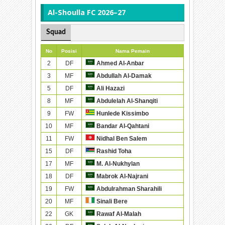
Al-Shoulla FC 2026–27
Squad
No
Posisi
Nama Pemain
2
DF
Ahmed Al-Anbar
3
MF
Abdullah Al-Damak
5
DF
Ali Hazazi
8
MF
Abdulelah Al-Shanqiti
9
FW
Hunlede Kissimbo
10
MF
Bandar Al-Qahtani
11
FW
Nidhal Ben Salem
15
DF
Rashid Toha
17
MF
M. Al-Nukhylan
18
DF
Mabrok Al-Najrani
19
FW
Abdulrahman Sharahili
20
MF
Sinali Bere
22
GK
Rawaf Al-Malah