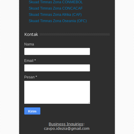
Skuad Timnas Zona CONMEBOL
Skuad Timnas Zona CONCACAF
Skuad Timnas Zona Afrika (CAF)
Skuad Timnas Zona Oseania (OFC)
Kontak
Nama
Email
*
Pesan
*