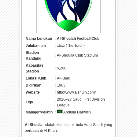
Nama Lengkap
:
Al-Shoalah Football Club
Julukan tim
:
شعلة (The Torch)
Stadion
:
Al-Shoulla Club Stadium
Kandang
Kapasitas
:
5,200
Stadion
Lokasi Klub
:
Al-Kharj
Didirikan
:
1963
Website
:
http://www.alshulh.com/
2026–27 Saudi First Division
Liga
:
League
Manajer/Pelatih
:
Abdulla Darwish
Al-Shoulla
adalah klub sepak bola Arab Saudi yang
berbasis di Al Kharj.