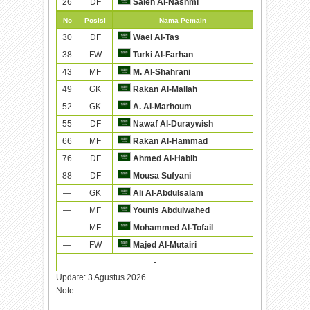
26
DF
Saleh Al-Nashmi
No
Posisi
Nama Pemain
30
DF
Wael Al-Tas
38
FW
Turki Al-Farhan
43
MF
M. Al-Shahrani
49
GK
Rakan Al-Mallah
52
GK
A. Al-Marhoum
55
DF
Nawaf Al-Duraywish
66
MF
Rakan Al-Hammad
76
DF
Ahmed Al-Habib
88
DF
Mousa Sufyani
—
GK
Ali Al-Abdulsalam
—
MF
Younis Abdulwahed
—
MF
Mohammed Al-Tofail
—
FW
Majed Al-Mutairi
-
Update:
3 Agustus 2026
Note:
—