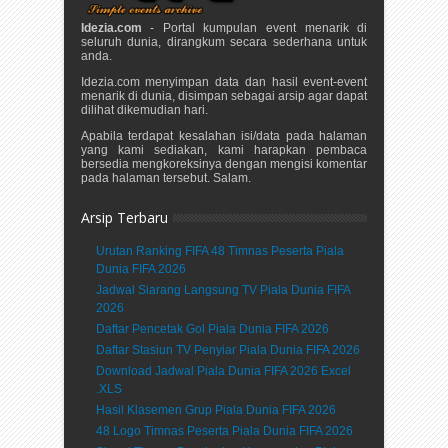
Idezia.com
- Portal kumpulan event menarik di
seluruh dunia, dirangkum secara sederhana untuk
anda.
Idezia.com menyimpan data dan hasil event-event
menarik di dunia, disimpan sebagai arsip agar dapat
dilihat dikemudian hari.
Apabila terdapat kesalahan isi/data pada halaman
yang kami sediakan, kami harapkan pembaca
bersedia mengkoreksinya dengan mengisi komentar
pada halaman tersebut. Salam.
Arsip Terbaru
Urutan Ranking FIFA 48 Timnas Peserta Piala
Dunia FIFA 2026
Jadwal Siarang Langsung TV Piala Dunia FIFA
2026
Daftar Pencetak Gol Piala Dunia FIFA 2026
Daftar Stasiun TV Penyiar Piala Dunia FIFA 2026
Download Jadwal Piala Dunia FIFA 2026 Excel
.XLS
Hasil Klasemen Grup Piala Dunia FIFA 2026
48 Logo Timnas Peserta Piala Dunia FIFA 2026