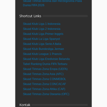
Skuad Timnas Bosnia dan Herzegovina Piala
Dunia FIFA 2026
Shortcut Links
Skuad Klub Liga 1 Indonesia
Skuad Klub Liga 2 Indonesia
Skuad Klub Liga Primer Inggris
Skuad Klub La Liga Spanyol
Skuad Klub Liga Serie A Italia
Skuad Klub Bundesliga Jerman
Skuad Klub League 1 Prancis
Skuad Klub Liga Eredivisie Belanda
Tabel Ranking Dunia FIFA Terbaru
Skuad Timnas Zona Eropa (UEFA)
Skuad Timnas Zona Asia (AFC)
Skuad Timnas Zona CONMEBOL
Skuad Timnas Zona CONCACAF
Skuad Timnas Zona Afrika (CAF)
Skuad Timnas Zona Oseania (OFC)
Kontak