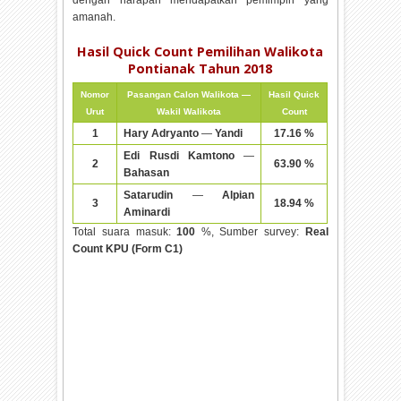
amanah.
Hasil Quick Count Pemilihan Walikota
Pontianak Tahun 2018
Nomor
Pasangan Calon Walikota —
Hasil Quick
Urut
Wakil Walikota
Count
1
Hary Adryanto
—
Yandi
17.16 %
Edi Rusdi Kamtono
—
2
63.90 %
Bahasan
Satarudin
—
Alpian
3
18.94 %
Aminardi
Total suara masuk:
100
%, Sumber survey:
Real
Count KPU (Form C1)