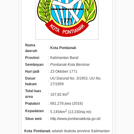
Nama
:
Kota Pontianak
daerah
Provinsi
:
Kalimantan Barat
Semboyan
:
Pontianak Kota Bersinar
Hari jadi
:
23 Oktober 1771
Dasar
UU Darurat No. 3/1953, UU No.
:
hukum
27/1959
Total luas
:
2
107,82 km
area
Populasi
:
681,278 jiwa (2016)
Kepadatan
:
2
5.145/km
(13,330/sq mi)
Situs web
:
http://www.pontianakkota.go.id/
Kota Pontianak
adalah ibukota provinsi Kalimantan