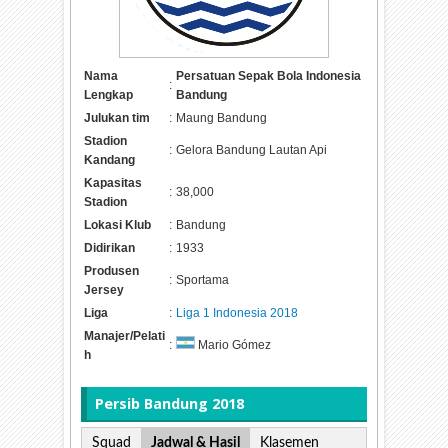
Nama
Persatuan Sepak Bola Indonesia
:
Lengkap
Bandung
Julukan tim
:
Maung Bandung
Stadion
:
Gelora Bandung Lautan Api
Kandang
Kapasitas
:
38,000
Stadion
Lokasi Klub
:
Bandung
Didirikan
:
1933
Produsen
:
Sportama
Jersey
Liga
:
Liga 1 Indonesia 2018
Manajer/Pelati
:
Mario Gómez
h
Persib Bandung 2018
Squad
Jadwal & Hasil
Klasemen