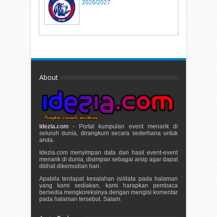
2026/2027
About
Idezia.com
- Portal kumpulan event menarik di
seluruh dunia, dirangkum secara sederhana untuk
anda.
Idezia.com menyimpan data dan hasil event-event
menarik di dunia, disimpan sebagai arsip agar dapat
dilihat dikemudian hari.
Apabila terdapat kesalahan isi/data pada halaman
yang kami sediakan, kami harapkan pembaca
bersedia mengkoreksinya dengan mengisi komentar
pada halaman tersebut. Salam.