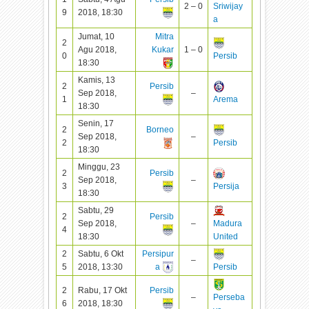
2 – 0
Sriwijay
9
2018, 18:30
a
Jumat, 10
Mitra
2
Agu 2018,
Kukar
1 – 0
0
Persib
18:30
Kamis, 13
2
Persib
Sep 2018,
–
1
Arema
18:30
Senin, 17
2
Borneo
Sep 2018,
–
2
Persib
18:30
Minggu, 23
2
Persib
Sep 2018,
–
3
Persija
18:30
Sabtu, 29
2
Persib
Sep 2018,
–
Madura
4
18:30
United
2
Sabtu, 6 Okt
Persipur
–
5
2018, 13:30
a
Persib
2
Rabu, 17 Okt
Persib
–
Perseba
6
2018, 18:30