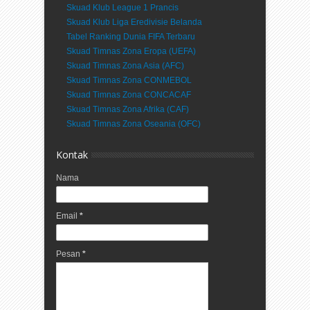
Skuad Klub League 1 Prancis
Skuad Klub Liga Eredivisie Belanda
Tabel Ranking Dunia FIFA Terbaru
Skuad Timnas Zona Eropa (UEFA)
Skuad Timnas Zona Asia (AFC)
Skuad Timnas Zona CONMEBOL
Skuad Timnas Zona CONCACAF
Skuad Timnas Zona Afrika (CAF)
Skuad Timnas Zona Oseania (OFC)
Kontak
Nama
Email
*
Pesan
*