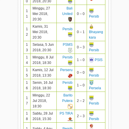
0
2018, 20:30
Minggu, 27
Bali
1
Mei 2018,
United
0 – 0
1
Persib
20:30
Kamis, 31
1
Persib
Mei 2018,
0 – 1
Bhayang
2
20:30
kara
1
Selasa, 5 Jun
PSMS
0 – 3
3
2018, 20:30
Persib
1
Minggu, 8 Jul
Persib
1 – 0
PSIS
4
2018, 18:30
1
Kamis, 12 Jul
Perseru
0 – 0
5
2018, 13:30
Persib
1
Senin, 16 Jul
Persib
1 – 0
6
2018, 18:30
Persela
Minggu, 22
Barito
1
Jul 2018,
Putera
2 – 2
7
Persib
18:30
1
Sabtu, 28 Jul
PS TIRA
2 – 3
8
2018, 15:30
Persib
1
Sabtu, 4 Agu
Persib