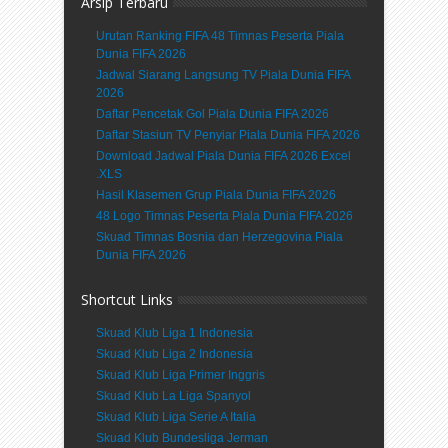
Arsip Terbaru
Urutan Ranking FIFA 48 Timnas Peserta Piala
Dunia FIFA 2026
Jadwal Siarang Langsung TV Piala Dunia FIFA
2026
Daftar Pencetak Gol Piala Dunia FIFA 2026
Daftar Stasiun TV Penyiar Piala Dunia FIFA 2026
Download Jadwal Piala Dunia FIFA 2026 Excel
.XLS
Hasil Klasemen Grup Piala Dunia FIFA 2026
48 Logo Timnas Peserta Piala Dunia FIFA 2026
Skuad Timnas Bosnia dan Herzegovina Piala
Dunia FIFA 2026
Shortcut Links
Skuad Klub Liga 1 Indonesia
Skuad Klub Liga 2 Indonesia
Skuad Klub Liga Primer Inggris
Skuad Klub La Liga Spanyol
Skuad Klub Liga Serie A Italia
Skuad Klub Bundesliga Jerman