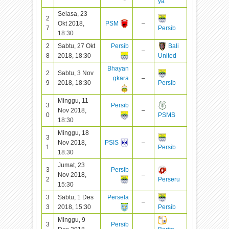
ya
Selasa, 23
2
Okt 2018,
PSM
–
7
Persib
18:30
2
Sabtu, 27 Okt
Persib
Bali
–
8
2018, 18:30
United
Bhayan
2
Sabtu, 3 Nov
gkara
–
9
2018, 18:30
Persib
Minggu, 11
3
Persib
Nov 2018,
–
0
PSMS
18:30
Minggu, 18
3
Nov 2018,
PSIS
–
1
Persib
18:30
Jumat, 23
3
Persib
Nov 2018,
–
2
Perseru
15:30
3
Sabtu, 1 Des
Persela
–
3
2018, 15:30
Persib
Minggu, 9
3
Persib