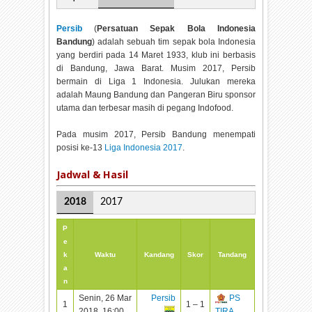
Persib
(
Persatuan Sepak Bola Indonesia
Bandung
) adalah sebuah tim sepak bola Indonesia
yang berdiri pada 14 Maret 1933, klub ini berbasis
di Bandung, Jawa Barat. Musim 2017, Persib
bermain di Liga 1 Indonesia. Julukan mereka
adalah Maung Bandung dan Pangeran Biru sponsor
utama dan terbesar masih di pegang Indofood.
Pada musim 2017, Persib Bandung menempati
posisi ke-13
Liga Indonesia 2017
.
Jadwal & Hasil
2018
2017
P
e
k
Waktu
Kandang
Skor
Tandang
a
n
Senin, 26 Mar
Persib
PS
1
1 – 1
2018, 16:00
TIRA