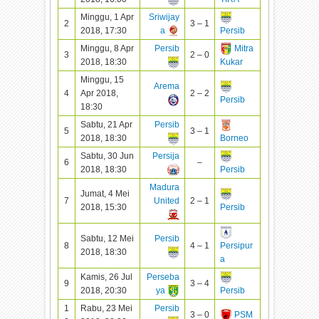
Minggu, 1 Apr
Sriwijay
2
3 – 1
2018, 17:30
a
Persib
Minggu, 8 Apr
Persib
Mitra
3
2 – 0
2018, 18:30
Kukar
Minggu, 15
Arema
4
Apr 2018,
2 – 2
Persib
18:30
Sabtu, 21 Apr
Persib
5
3 – 1
2018, 18:30
Borneo
Sabtu, 30 Jun
Persija
6
–
2018, 18:30
Persib
Madura
Jumat, 4 Mei
7
United
2 – 1
2018, 15:30
Persib
Sabtu, 12 Mei
Persib
8
4 – 1
Persipur
2018, 18:30
a
Kamis, 26 Jul
Perseba
9
3 – 4
2018, 20:30
ya
Persib
1
Rabu, 23 Mei
Persib
3 – 0
PSM