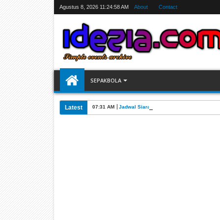
Agustus 8, 2026
11:24:59 AM
About
Contact
SEPAKBOLA
Latest
07:31 AM
Jadwal Siarang Langsung TV Piala Dunia 