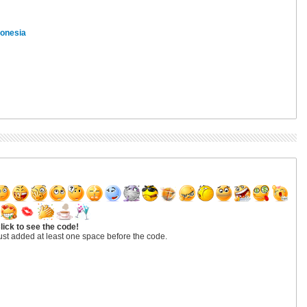
donesia
lick to see the code!
ust added at least one space before the code.