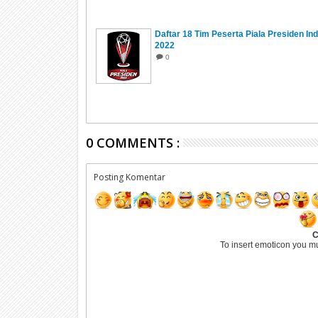
Daftar 18 Tim Peserta Piala Presiden In
2022
0
0 COMMENTS :
Posting Komentar
C
To insert emoticon you m