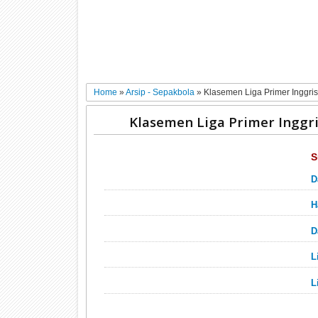
Home
»
Arsip - Sepakbola
»
Klasemen Liga Primer Inggri
Klasemen Liga Primer Inggr
S
D
H
D
L
L