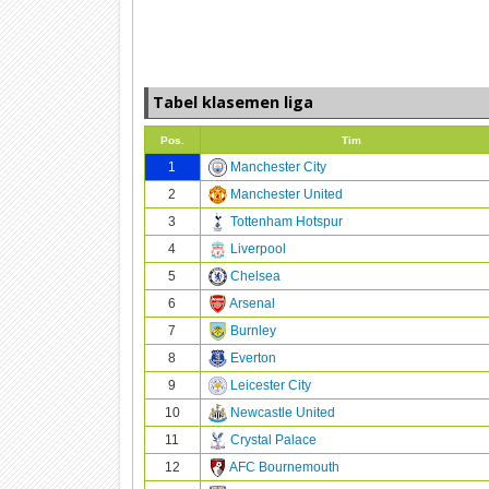
Tabel klasemen liga
Pos.
Tim
1
Manchester City
2
Manchester United
3
Tottenham Hotspur
4
Liverpool
5
Chelsea
6
Arsenal
7
Burnley
8
Everton
9
Leicester City
10
Newcastle United
11
Crystal Palace
12
AFC Bournemouth