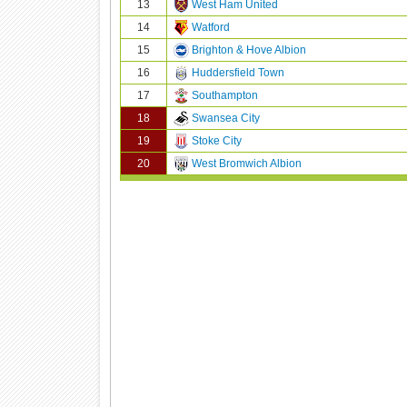
13
West Ham United
14
Watford
15
Brighton & Hove Albion
16
Huddersfield Town
17
Southampton
18
Swansea City
19
Stoke City
20
West Bromwich Albion