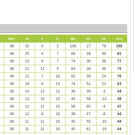
Main
M
S
K
MG
KG
SG
Poin
38
32
4
2
106
27
79
100
38
25
6
7
68
28
40
81
38
23
8
7
74
36
38
77
38
21
12
5
84
38
46
75
38
21
7
10
62
38
24
70
38
19
6
13
74
51
23
63
38
14
12
12
36
39
-3
54
38
13
10
15
44
58
-14
49
38
12
11
15
56
60
-4
47
38
12
8
18
39
47
-8
44
38
11
11
16
45
55
-10
44
38
11
11
16
45
61
-16
44