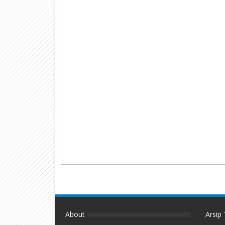
About
Arsip