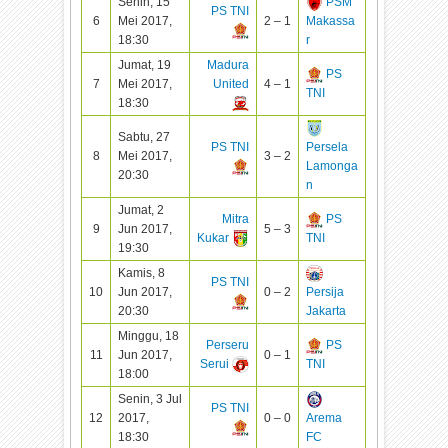
Senin, 15
PSM
PS TNI
6
Mei 2017,
2 – 1
Makassa
18:30
r
Jumat, 19
Madura
PS
7
Mei 2017,
United
4 – 1
TNI
18:30
Sabtu, 27
PS TNI
Persela
8
Mei 2017,
3 – 2
Lamonga
20:30
n
Jumat, 2
Mitra
PS
9
Jun 2017,
5 – 3
Kukar
TNI
19:30
Kamis, 8
PS TNI
10
Jun 2017,
0 – 2
Persija
20:30
Jakarta
Minggu, 18
Perseru
PS
11
Jun 2017,
0 – 1
Serui
TNI
18:00
Senin, 3 Jul
PS TNI
12
2017,
0 – 0
Arema
18:30
FC