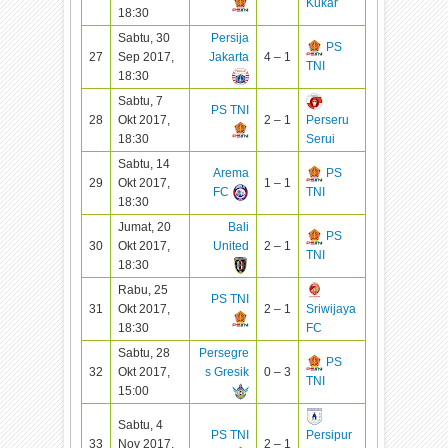
Kukar
18:30
Sabtu, 30
Persija
PS
27
Sep 2017,
Jakarta
4 – 1
TNI
18:30
Sabtu, 7
PS TNI
28
Okt 2017,
2 – 1
Perseru
18:30
Serui
Sabtu, 14
Arema
PS
29
Okt 2017,
1 – 1
FC
TNI
18:30
Jumat, 20
Bali
PS
30
Okt 2017,
United
2 – 1
TNI
18:30
Rabu, 25
PS TNI
31
Okt 2017,
2 – 1
Sriwijaya
18:30
FC
Sabtu, 28
Persegre
PS
32
Okt 2017,
s Gresik
0 – 3
TNI
15:00
Sabtu, 4
PS TNI
Persipur
33
Nov 2017,
2 – 1