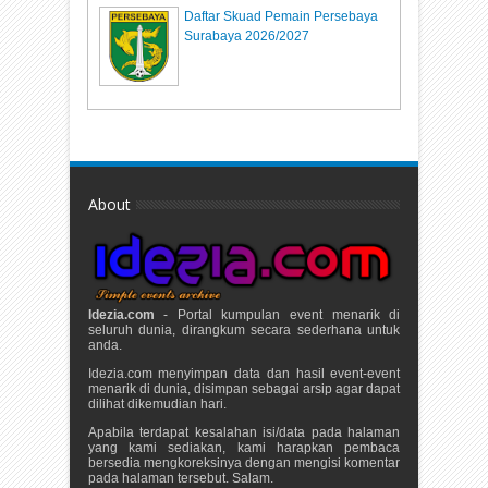
Daftar Skuad Pemain Persebaya
Surabaya 2026/2027
About
Idezia.com
- Portal kumpulan event menarik di
seluruh dunia, dirangkum secara sederhana untuk
anda.
Idezia.com menyimpan data dan hasil event-event
menarik di dunia, disimpan sebagai arsip agar dapat
dilihat dikemudian hari.
Apabila terdapat kesalahan isi/data pada halaman
yang kami sediakan, kami harapkan pembaca
bersedia mengkoreksinya dengan mengisi komentar
pada halaman tersebut. Salam.