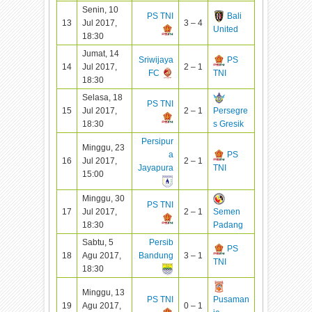
Senin, 10
PS TNI
Bali
13
Jul 2017,
3 – 4
United
18:30
Jumat, 14
Sriwijaya
PS
14
Jul 2017,
2 – 1
FC
TNI
18:30
Selasa, 18
PS TNI
15
Jul 2017,
2 – 1
Persegre
18:30
s Gresik
Persipur
Minggu, 23
a
PS
16
Jul 2017,
2 – 1
Jayapura
TNI
15:00
Minggu, 30
PS TNI
17
Jul 2017,
2 – 1
Semen
18:30
Padang
Sabtu, 5
Persib
PS
18
Agu 2017,
Bandung
3 – 1
TNI
18:30
Minggu, 13
PS TNI
Pusaman
19
Agu 2017,
0 – 1