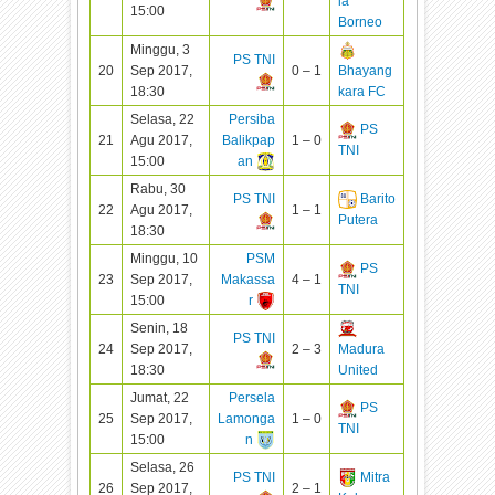
ia
15:00
Borneo
Minggu, 3
PS TNI
20
Sep 2017,
0 – 1
Bhayang
18:30
kara FC
Selasa, 22
Persiba
PS
21
Agu 2017,
Balikpap
1 – 0
TNI
15:00
an
Rabu, 30
PS TNI
Barito
22
Agu 2017,
1 – 1
Putera
18:30
Minggu, 10
PSM
PS
23
Sep 2017,
Makassa
4 – 1
TNI
15:00
r
Senin, 18
PS TNI
24
Sep 2017,
2 – 3
Madura
18:30
United
Jumat, 22
Persela
PS
25
Sep 2017,
Lamonga
1 – 0
TNI
15:00
n
Selasa, 26
PS TNI
Mitra
26
Sep 2017,
2 – 1