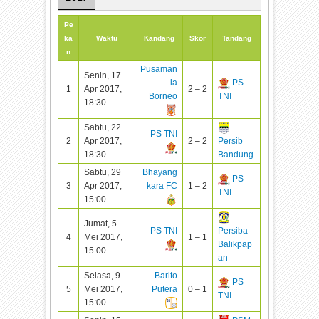
Pe
ka
Waktu
Kandang
Skor
Tandang
n
Pusaman
Senin, 17
ia
PS
1
Apr 2017,
2 – 2
Borneo
TNI
18:30
Sabtu, 22
PS TNI
2
Apr 2017,
2 – 2
Persib
18:30
Bandung
Sabtu, 29
Bhayang
PS
3
Apr 2017,
kara FC
1 – 2
TNI
15:00
Jumat, 5
PS TNI
Persiba
4
Mei 2017,
1 – 1
Balikpap
15:00
an
Selasa, 9
Barito
PS
5
Mei 2017,
Putera
0 – 1
TNI
15:00