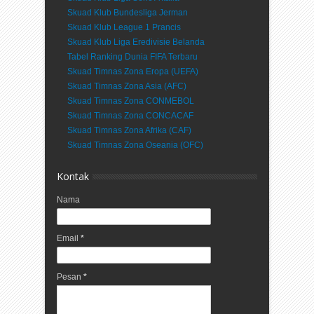
Skuad Klub Bundesliga Jerman
Skuad Klub League 1 Prancis
Skuad Klub Liga Eredivisie Belanda
Tabel Ranking Dunia FIFA Terbaru
Skuad Timnas Zona Eropa (UEFA)
Skuad Timnas Zona Asia (AFC)
Skuad Timnas Zona CONMEBOL
Skuad Timnas Zona CONCACAF
Skuad Timnas Zona Afrika (CAF)
Skuad Timnas Zona Oseania (OFC)
Kontak
Nama
Email
*
Pesan
*