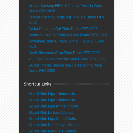
Urutan Ranking FIFA 48 Timnas Peserta Piala
Dunia FIFA 2026
Jadwal Siarang Langsung TV Piala Dunia FIFA
2026
Daftar Pencetak Gol Piala Dunia FIFA 2026
Daftar Stasiun TV Penyiar Piala Dunia FIFA 2026
Download Jadwal Piala Dunia FIFA 2026 Excel
.XLS
Hasil Klasemen Grup Piala Dunia FIFA 2026
48 Logo Timnas Peserta Piala Dunia FIFA 2026
Skuad Timnas Bosnia dan Herzegovina Piala
Dunia FIFA 2026
Shortcut Links
Skuad Klub Liga 1 Indonesia
Skuad Klub Liga 2 Indonesia
Skuad Klub Liga Primer Inggris
Skuad Klub La Liga Spanyol
Skuad Klub Liga Serie A Italia
Skuad Klub Bundesliga Jerman
Skuad Klub League 1 Prancis