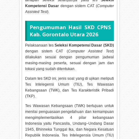
tahapan seleksi selanjutnya yaitu tes
Seleksi
Kompetensi Dasar
dengan sistem CAT (
Computer
Assisted Test
).
Pengumuman Hasil SKD CPNS
Kab. Gorontalo Utara
2026
Pelaksanaan tes
Seleksi Kompetensi Dasar (SKD)
dengan sistem CAT (
Computer Assisted Test
)
dilakukan sesuai dengan pengumuman jadwal
masing-masing peserta, sesuai dengan jam dan
lokasi yang sudah ditentukan.
Dalam tes SKD ini, jenis soal yang di ujikan meliputi
Tes Intelegensi Umum (TIU), Tes Wawasan
Kebangsaan (TWK), dan Tes Karakteristik Pribadi
(TKP).
Tes Wawasan Kebangsaan (TWK) bertujuan untuk
menilai penguasaan pengetahuan dan kemampuan
mengimplementasikan 4 pilar kebangsaan
Indonesia yaitu Pancasila, Undang–Undang Dasar
1945, Bhinneka Tunggal Ika, dan Negara Kesatuan
Republik Indonesia. Tes Intelegensia Umum (TIU)