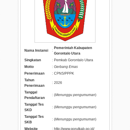
Pemerintah Kabupaten
Nama Instansi
:
Gorontalo Utara
Singkatan
:
Pemkab Gorontalo Utara
Motto
:
Gerbang Emas
Penerimaan
:
CPNS/PPPK
Tahun
:
2026
Penerimaan
Tanggal
:
(
Menunggu pengumuman
)
Pendaftaran
Tanggal Tes
:
(
Menunggu pengumuman
)
SKD
Tanggal Tes
:
(
Menunggu pengumuman
)
SKB
Website
:
http://www.gorutkab.go.id/