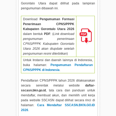
Gorontalo Utara dapat dilihat pada lampiran
pengumuman dibawah ini.
Download
Pengumuman Formasi
Penerimaan CPNS/PPPK
Kabupaten Gorontalo Utara
2026
dalam bentuk
PDF
: (
Link download
pengumuman penerimaan
CPNS/PPPK Kabupaten Gorontalo
Utara
2026 akan diupdate setelah
pengumuman resmi diterbitkan
)
Untuk Instansi dan daerah lainnya di Indonesia,
buka halaman:
Pengumuman Pendaftaran
CPNS/PPPK di Indonesia
.
Pendaftaran CPNS/PPPK tahun
2026 dilaksanakan
secara serentak melalui website
daftar-
sscasn.bkn.go.id
, tata cara dan panduan untuk
mendaftar, membuat akun, dan memilih unit kerja
pada website SSCASN dapat dilihat secara rinci di
halaman:
Cara Mendaftar SSCASN.BKN.GO.ID
2026
.