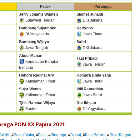
Perak
Perunggu
Jefry Johanis Wuaten
Slamet Junaidi
Sulawesi Tengah
DKI Jakarta
Bambang Sujatmoko
Kariyono
DI Yogyakarta
Jawa Timur
Bambang Wijaya
Sahri
Jawa Tengah
DKI Jakarta
Abdul Manan
Taat Pribadi
Kepulauan Bangka
Jawa Tengah
Belitung
Hendra Radinal Ary
Komara Dhita Yana
Kalimantan Timur
Jawa Timur
Sujar Wanto
Wili Ramadhita
Kalimantan Timur
Jawa Barat
Tjhie Rahmat Wijaya
Nur Ikhsan
Banten
DI Yogyakarta
hraga PON XX Papua 2021
Atletik
, #
Balap Motor
, #
Biliar
, #
Binaraga
, #
Bisbol
, #
Bola Basket
, #
Bola Tangan
,