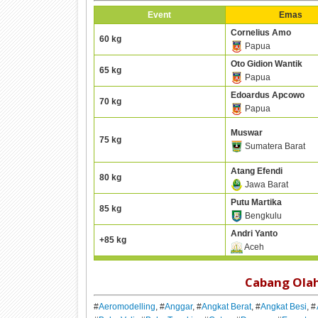
Event
Emas
Cornelius Amo
60 kg
Papua
Oto Gidion Wantik
65 kg
Papua
Edoardus Apcowo
70 kg
Papua
Muswar
75 kg
Sumatera Barat
Atang Efendi
80 kg
Jawa Barat
Putu Martika
85 kg
Bengkulu
Andri Yanto
+85 kg
Aceh
Cabang Ola
#
Aeromodelling
, #
Anggar
, #
Angkat Berat
, #
Angkat Besi
, #