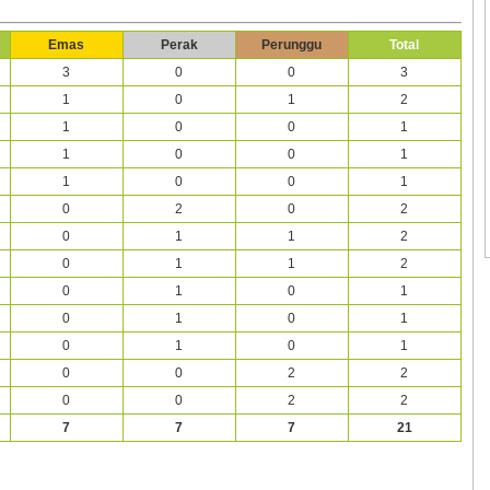
Emas
Perak
Perunggu
Total
3
0
0
3
1
0
1
2
1
0
0
1
1
0
0
1
1
0
0
1
0
2
0
2
0
1
1
2
0
1
1
2
0
1
0
1
0
1
0
1
0
1
0
1
0
0
2
2
0
0
2
2
7
7
7
21