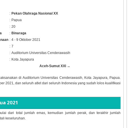
:
Pekan Olahraga Nasional XX
:
Papua
:
20
a
:
Binaraga
anaan
:
4 - 9 Oktober 2021
:
7
:
Auditorium Universitas Cenderawasih
:
Kota Jayapura
Aceh-Sumut XXI →
laksanakan di Auditorium Universitas Cenderawasih, Kota Jayapura, Papua.
r 2021, dan seluruh atlet dari seluruh Indonesia yang sudah lolos kualifikasi
pua 2021
ulai dari total jumlah emas, kemudian jumlah perak, dan terakhir jumlah
dali keseluruhan.