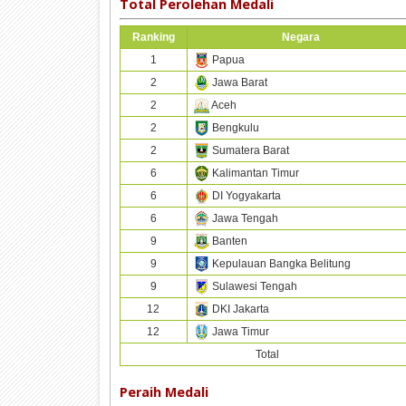
Total Perolehan Medali
Ranking
Negara
1
Papua
2
Jawa Barat
2
Aceh
2
Bengkulu
2
Sumatera Barat
6
Kalimantan Timur
6
DI Yogyakarta
6
Jawa Tengah
9
Banten
9
Kepulauan Bangka Belitung
9
Sulawesi Tengah
12
DKI Jakarta
12
Jawa Timur
Total
Peraih Medali