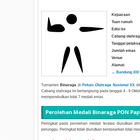
Kejuaraan
Tuan rumah
Edisi ke
Cabang olahrag
Tanggal pelaks
Jumlah emas
Venue
Alamat
←
Bandung XIX
Turnamen
Binaraga
di
Pekan Olahraga Nasional XX
di
Cabang olahraga ini berlangsung pada tanggal 4 - 9 Oktobe
memperebutkan total 7 medali emas.
Perolehan Medali Binaraga PON Pa
Peringkat pada perolehan medali teratas diurutkan dim
perunggu. Peringkat tidak diurutkan berdasarkan total me