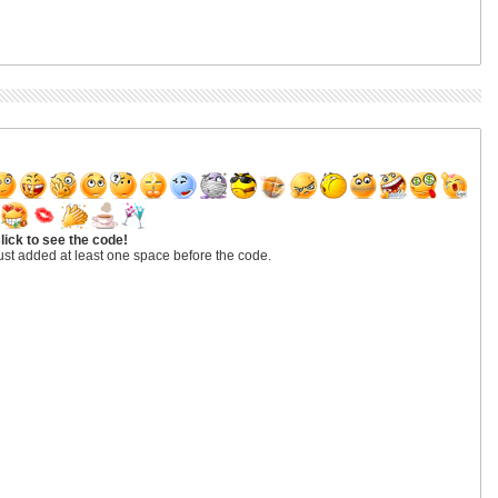
lick to see the code!
ust added at least one space before the code.