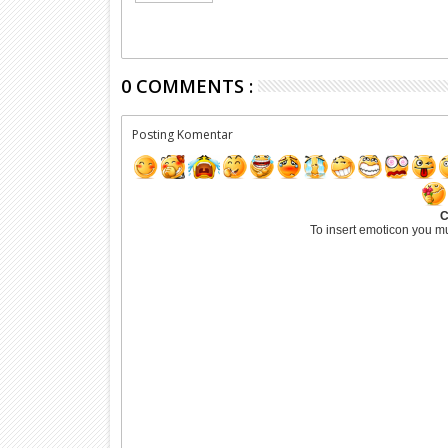
0 COMMENTS :
Posting Komentar
C
To insert emoticon you m