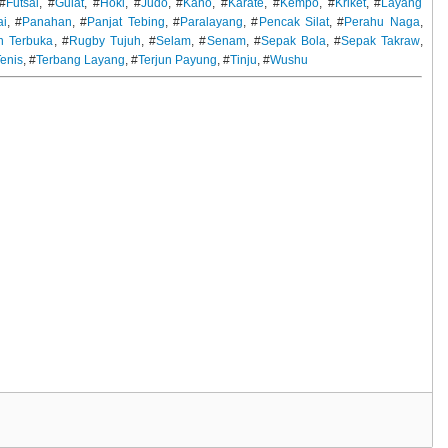
 #
Futsal
, #
Gulat
, #
Hoki
, #
Judo
, #
Kano
, #
Karate
, #
Kempo
, #
Kriket
, #
Layang
ai
, #
Panahan
, #
Panjat Tebing
, #
Paralayang
, #
Pencak Silat
, #
Perahu Naga
,
n Terbuka
, #
Rugby Tujuh
, #
Selam
, #
Senam
, #
Sepak Bola
, #
Sepak Takraw
,
enis
, #
Terbang Layang
, #
Terjun Payung
, #
Tinju
, #
Wushu