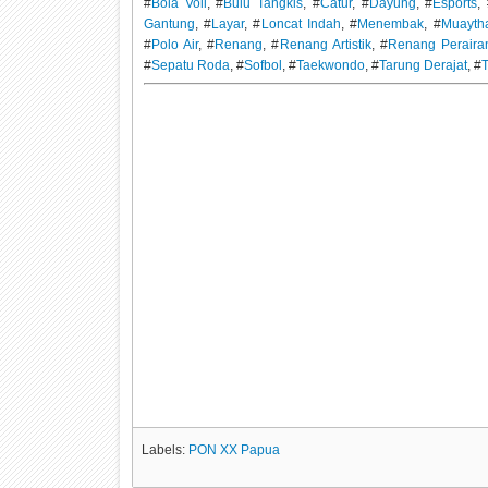
#
Bola Voli
, #
Bulu Tangkis
, #
Catur
, #
Dayung
, #
Esports
,
Gantung
, #
Layar
, #
Loncat Indah
, #
Menembak
, #
Muayth
#
Polo Air
, #
Renang
, #
Renang Artistik
, #
Renang Peraira
#
Sepatu Roda
, #
Sofbol
, #
Taekwondo
, #
Tarung Derajat
, #
T
Labels:
PON XX Papua