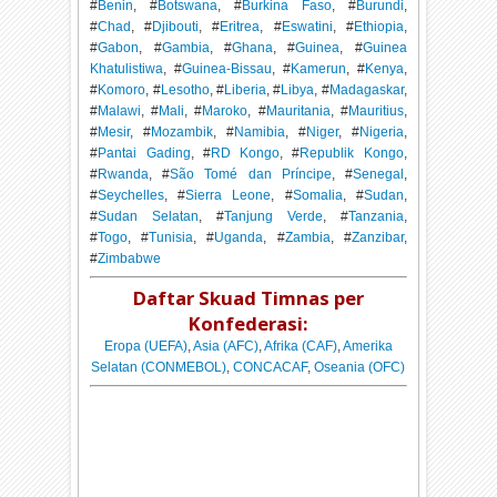
#
Benin
, #
Botswana
, #
Burkina Faso
, #
Burundi
,
#
Chad
, #
Djibouti
, #
Eritrea
, #
Eswatini
, #
Ethiopia
,
#
Gabon
, #
Gambia
, #
Ghana
, #
Guinea
, #
Guinea
Khatulistiwa
, #
Guinea-Bissau
, #
Kamerun
, #
Kenya
,
#
Komoro
, #
Lesotho
, #
Liberia
, #
Libya
, #
Madagaskar
,
#
Malawi
, #
Mali
, #
Maroko
, #
Mauritania
, #
Mauritius
,
#
Mesir
, #
Mozambik
, #
Namibia
, #
Niger
, #
Nigeria
,
#
Pantai Gading
, #
RD Kongo
, #
Republik Kongo
,
#
Rwanda
, #
São Tomé dan Príncipe
, #
Senegal
,
#
Seychelles
, #
Sierra Leone
, #
Somalia
, #
Sudan
,
#
Sudan Selatan
, #
Tanjung Verde
, #
Tanzania
,
#
Togo
, #
Tunisia
, #
Uganda
, #
Zambia
, #
Zanzibar
,
#
Zimbabwe
Daftar Skuad Timnas per
Konfederasi:
Eropa (UEFA)
,
Asia (AFC)
,
Afrika (CAF)
,
Amerika
Selatan (CONMEBOL)
,
CONCACAF
,
Oseania (OFC)