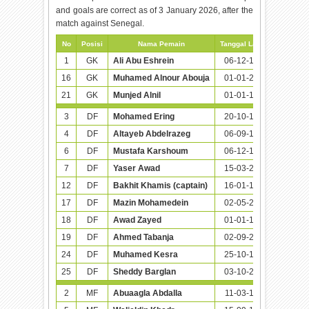
and goals are correct as of 3 January 2026, after the
match against Senegal.
No
Posisi
Nama Pemain
Tanggal Lahir (Umur)
Ca
1
GK
Ali Abu Eshrein
06-12-1989 (36)
4
16
GK
Muhamed Alnour Abouja
01-01-2000 (26)
1
21
GK
Munjed Alnil
01-01-1996 (30)
1
3
DF
Mohamed Ering
20-10-1997 (28)
4
4
DF
Altayeb Abdelrazeg
06-09-1991 (34)
1
6
DF
Mustafa Karshoum
06-12-1992 (33)
4
7
DF
Yaser Awad
15-03-2005 (21)
1
12
DF
Bakhit Khamis (captain)
16-01-1992 (34)
3
17
DF
Mazin Mohamedein
02-05-2000 (25)
1
18
DF
Awad Zayed
01-01-1993 (33)
2
19
DF
Ahmed Tabanja
02-09-2000 (25)
2
24
DF
Muhamed Kesra
25-10-1996 (29)
25
DF
Sheddy Barglan
03-10-2002 (23)
2
MF
Abuaagla Abdalla
11-03-1993 (33)
7