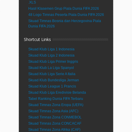
.XLS
Hasil Klasemen Grup Piala Dunia FIFA 2026
48 Logo Timnas Peserta Piala Dunia FIFA 2026
Skuad Timnas Bosnia dan Herzegovina Piala
Dunia FIFA 2026
Shortcut Links
Skuad Klub Liga 1 Indonesia
Skuad Klub Liga 2 Indonesia
Skuad Klub Liga Primer Inggris
Skuad Klub La Liga Spanyol
Skuad Klub Liga Serie A Italia
Skuad Klub Bundesliga Jerman
Skuad Klub League 1 Prancis
Skuad Klub Liga Eredivisie Belanda
Tabel Ranking Dunia FIFA Terbaru
Skuad Timnas Zona Eropa (UEFA)
Skuad Timnas Zona Asia (AFC)
Skuad Timnas Zona CONMEBOL
Skuad Timnas Zona CONCACAF
Skuad Timnas Zona Afrika (CAF)