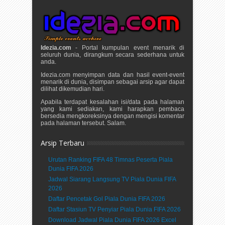
Idezia.com
- Portal kumpulan event menarik di
seluruh dunia, dirangkum secara sederhana untuk
anda.
Idezia.com menyimpan data dan hasil event-event
menarik di dunia, disimpan sebagai arsip agar dapat
dilihat dikemudian hari.
Apabila terdapat kesalahan isi/data pada halaman
yang kami sediakan, kami harapkan pembaca
bersedia mengkoreksinya dengan mengisi komentar
pada halaman tersebut. Salam.
Arsip Terbaru
Urutan Ranking FIFA 48 Timnas Peserta Piala
Dunia FIFA 2026
Jadwal Siarang Langsung TV Piala Dunia FIFA
2026
Daftar Pencetak Gol Piala Dunia FIFA 2026
Daftar Stasiun TV Penyiar Piala Dunia FIFA 2026
Download Jadwal Piala Dunia FIFA 2026 Excel