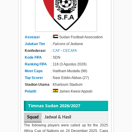
Asosiasi
:
Sudan Football Association
Julukan Tim
:
Falcons of Jediane
Konfederasi
:
CAF
-
CECAFA
Kode FIFA
:
SDN
Ranking FIFA
:
118 (3 Agustus 2026)
Most Caps
:
Haitham Mustafa (98)
Top Scorer
:
Nasr Eddin Abbas (27)
Stadion Utama
:
Khartoum Stadium
Pelatih
:
James Kwesi Appiah
Timnas
Sudan 2026/2027
Squad
Jadwal & Hasil
The following players were called up for the 2025
Africa Cup of Nations on 24 December 2025. Caps