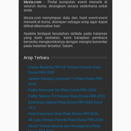
Idezia.com
- Portal kumpulan event menarik di
seluruh dunia, dirangkum secara sederhana untuk
anda.
Idezia.com menyimpan data dan hasil event-event
menarik di dunia, disimpan sebagai arsip agar dapat
dilihat dikemudian hari.
Apabila terdapat kesalahan isi/data pada halaman
yang kami sediakan, kami harapkan pembaca
bersedia mengkoreksinya dengan mengisi komentar
pada halaman tersebut. Salam.
Arsip Terbaru
Urutan Ranking FIFA 48 Timnas Peserta Piala
Dunia FIFA 2026
Jadwal Siarang Langsung TV Piala Dunia FIFA
2026
Daftar Pencetak Gol Piala Dunia FIFA 2026
Daftar Stasiun TV Penyiar Piala Dunia FIFA 2026
Download Jadwal Piala Dunia FIFA 2026 Excel
.XLS
Hasil Klasemen Grup Piala Dunia FIFA 2026
48 Logo Timnas Peserta Piala Dunia FIFA 2026
Skuad Timnas Bosnia dan Herzegovina Piala