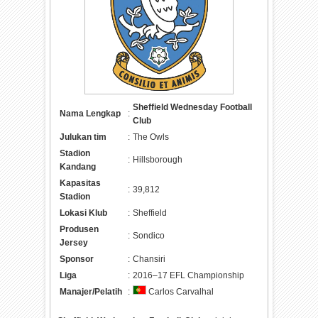
Sheffield Wednesday Football
Nama Lengkap
:
Club
Julukan tim
:
The Owls
Stadion
:
Hillsborough
Kandang
Kapasitas
:
39,812
Stadion
Lokasi Klub
:
Sheffield
Produsen
:
Sondico
Jersey
Sponsor
:
Chansiri
Liga
:
2016–17 EFL Championship
Manajer/Pelatih
:
Carlos Carvalhal