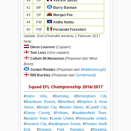
39
DF
Vincent Sasso
41
MF
Barry Bannan
43
DF
Morgan Fox
44
FW
Atdhe Nuhiu
45
FW
Fernando Forestieri
Update:
End of transfer window, 1 Februari 2017
Note:
Glenn Loovens
(
Captain
)
Tom Lees
(
Vice-captain
)
Callum McManaman
(
Pinjaman dari West
Brom
)
Jordan Rhodes
(
Pinjaman dari
Middlesbrough
)
Will Buckley
(
Pinjaman dari
Sunderland
)
Squad EFL Championship 2016/2017
#
Aston Villa
, #
Barnsley
, #
Birmingham City
,
#
Blackburn Rovers
, #
Brentford
, #
Brighton & Hove
Albion
, #
Bristol City
, #
Burton Albion
, #
Cardiff City
,
#
Derby County
, #
Fulham
, #
Huddersfield Town
,
#
Ipswich Town
, #
Leeds United
, #
Newcastle United
,
#
Norwich City
, #
Nottingham Forest
, #
Preston North
End
, #
Queens Park Rangers
, #
Reading
,