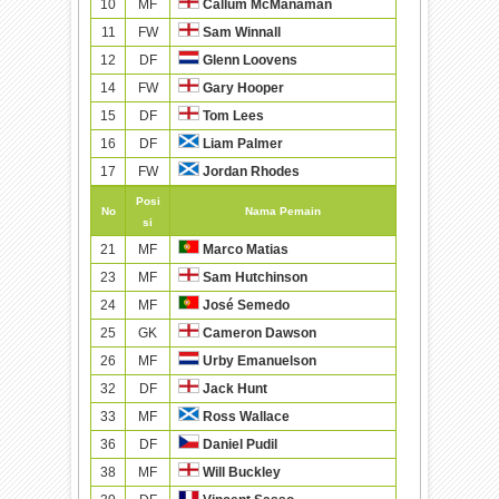
10
MF
Callum McManaman
11
FW
Sam Winnall
12
DF
Glenn Loovens
14
FW
Gary Hooper
15
DF
Tom Lees
16
DF
Liam Palmer
17
FW
Jordan Rhodes
Posi
No
Nama Pemain
si
21
MF
Marco Matias
23
MF
Sam Hutchinson
24
MF
José Semedo
25
GK
Cameron Dawson
26
MF
Urby Emanuelson
32
DF
Jack Hunt
33
MF
Ross Wallace
36
DF
Daniel Pudil
38
MF
Will Buckley