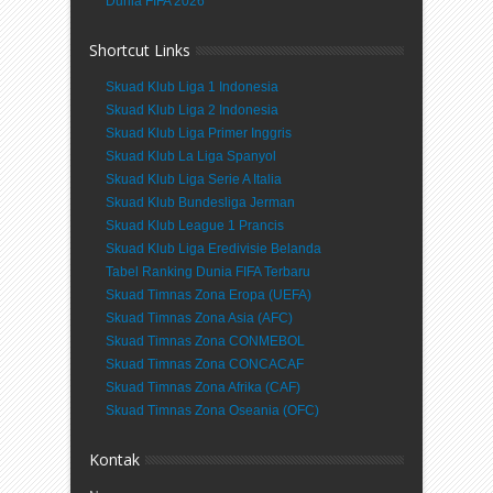
Dunia FIFA 2026
Shortcut Links
Skuad Klub Liga 1 Indonesia
Skuad Klub Liga 2 Indonesia
Skuad Klub Liga Primer Inggris
Skuad Klub La Liga Spanyol
Skuad Klub Liga Serie A Italia
Skuad Klub Bundesliga Jerman
Skuad Klub League 1 Prancis
Skuad Klub Liga Eredivisie Belanda
Tabel Ranking Dunia FIFA Terbaru
Skuad Timnas Zona Eropa (UEFA)
Skuad Timnas Zona Asia (AFC)
Skuad Timnas Zona CONMEBOL
Skuad Timnas Zona CONCACAF
Skuad Timnas Zona Afrika (CAF)
Skuad Timnas Zona Oseania (OFC)
Kontak