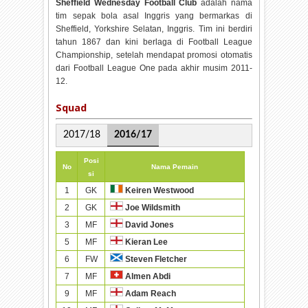
Sheffield Wednesday Football Club
adalah nama
tim sepak bola asal Inggris yang bermarkas di
Sheffield, Yorkshire Selatan, Inggris. Tim ini berdiri
tahun 1867 dan kini berlaga di Football League
Championship, setelah mendapat promosi otomatis
dari Football League One pada akhir musim 2011-
12.
Squad
2017/18
2016/17
Posi
No
Nama Pemain
si
1
GK
Keiren Westwood
2
GK
Joe Wildsmith
3
MF
David Jones
5
MF
Kieran Lee
6
FW
Steven Fletcher
7
MF
Almen Abdi
9
MF
Adam Reach