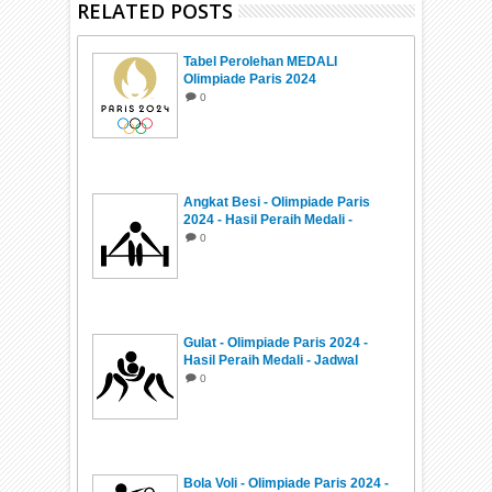
RELATED POSTS
Tabel Perolehan MEDALI
Olimpiade Paris 2024
0
Angkat Besi - Olimpiade Paris
2024 - Hasil Peraih Medali -
Jadwal
0
Gulat - Olimpiade Paris 2024 -
Hasil Peraih Medali - Jadwal
0
Bola Voli - Olimpiade Paris 2024 -