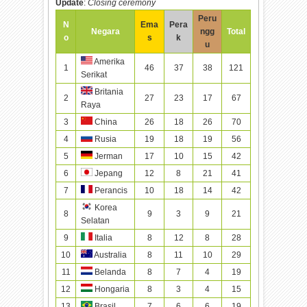
Update
:
Closing ceremony
Peru
N
Ema
Pera
Negara
ngg
Total
o
s
k
u
Amerika
1
46
37
38
121
Serikat
Britania
2
27
23
17
67
Raya
3
China
26
18
26
70
4
Rusia
19
18
19
56
5
Jerman
17
10
15
42
6
Jepang
12
8
21
41
7
Perancis
10
18
14
42
Korea
8
9
3
9
21
Selatan
9
Italia
8
12
8
28
10
Australia
8
11
10
29
11
Belanda
8
7
4
19
12
Hongaria
8
3
4
15
13
Brasil
7
6
6
19