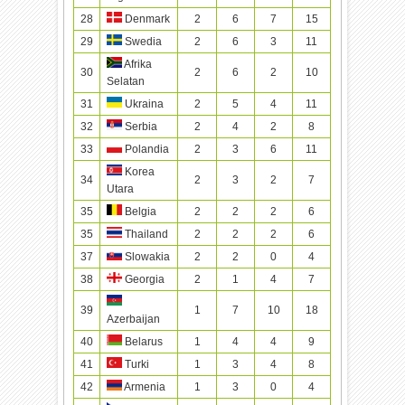
28
Denmark
2
6
7
15
29
Swedia
2
6
3
11
Afrika
30
2
6
2
10
Selatan
31
Ukraina
2
5
4
11
32
Serbia
2
4
2
8
33
Polandia
2
3
6
11
Korea
34
2
3
2
7
Utara
35
Belgia
2
2
2
6
35
Thailand
2
2
2
6
37
Slowakia
2
2
0
4
38
Georgia
2
1
4
7
39
1
7
10
18
Azerbaijan
40
Belarus
1
4
4
9
41
Turki
1
3
4
8
42
Armenia
1
3
0
4