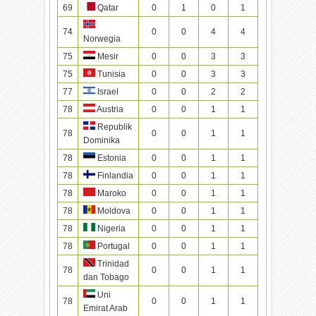
69
Qatar
0
1
0
1
74
0
0
4
4
Norwegia
75
Mesir
0
0
3
3
75
Tunisia
0
0
3
3
77
Israel
0
0
2
2
78
Austria
0
0
1
1
Republik
78
0
0
1
1
Dominika
78
Estonia
0
0
1
1
78
Finlandia
0
0
1
1
78
Maroko
0
0
1
1
78
Moldova
0
0
1
1
78
Nigeria
0
0
1
1
78
Portugal
0
0
1
1
Trinidad
78
0
0
1
1
dan Tobago
Uni
78
0
0
1
1
Emirat Arab