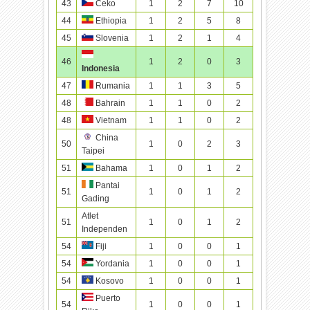
43
Ceko
1
2
7
10
44
Ethiopia
1
2
5
8
45
Slovenia
1
2
1
4
46
1
2
0
3
Indonesia
47
Rumania
1
1
3
5
48
Bahrain
1
1
0
2
48
Vietnam
1
1
0
2
China
50
1
0
2
3
Taipei
51
Bahama
1
0
1
2
Pantai
51
1
0
1
2
Gading
Atlet
51
1
0
1
2
Independen
54
Fiji
1
0
0
1
54
Yordania
1
0
0
1
54
Kosovo
1
0
0
1
Puerto
54
1
0
0
1