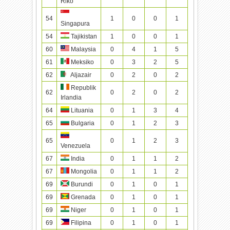
Riko
54
1
0
0
1
Singapura
54
Tajikistan
1
0
0
1
60
Malaysia
0
4
1
5
61
Meksiko
0
3
2
5
62
Aljazair
0
2
0
2
Republik
62
0
2
0
2
Irlandia
64
Lituania
0
1
3
4
65
Bulgaria
0
1
2
3
65
0
1
2
3
Venezuela
67
India
0
1
1
2
67
Mongolia
0
1
1
2
69
Burundi
0
1
0
1
69
Grenada
0
1
0
1
69
Niger
0
1
0
1
69
Filipina
0
1
0
1