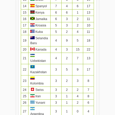
14
Spanyol
7
4
6
17
15
Kenya
6
6
1
13
16
Jamaika
6
3
2
11
17
Kroasia
5
3
2
10
18
Kuba
5
2
4
11
Selandia
19
4
9
5
18
Baru
20
Kanada
4
3
15
22
21
4
2
7
13
Uzbekistan
22
3
5
9
17
Kazakhstan
23
3
2
3
8
Kolombia
24
Swiss
3
2
2
7
25
Iran
3
1
4
8
26
Yunani
3
1
2
6
27
3
1
0
4
Argentina