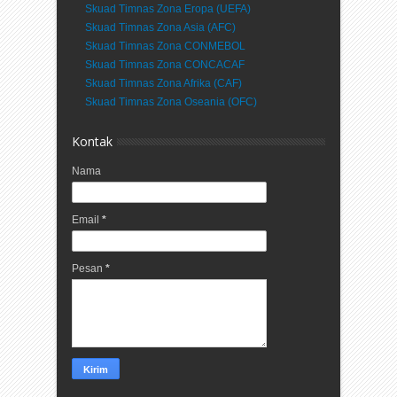
Skuad Timnas Zona Eropa (UEFA)
Skuad Timnas Zona Asia (AFC)
Skuad Timnas Zona CONMEBOL
Skuad Timnas Zona CONCACAF
Skuad Timnas Zona Afrika (CAF)
Skuad Timnas Zona Oseania (OFC)
Kontak
Nama
Email
*
Pesan
*