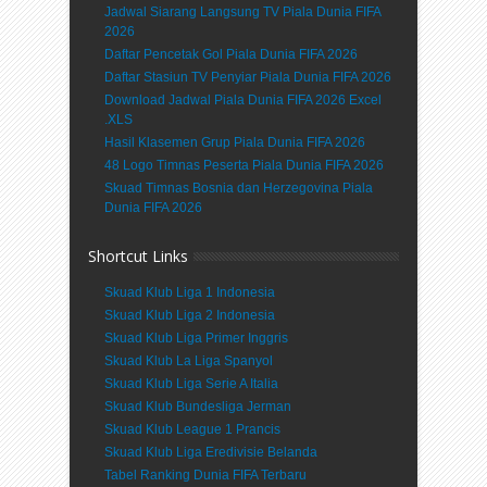
Jadwal Siarang Langsung TV Piala Dunia FIFA
2026
Daftar Pencetak Gol Piala Dunia FIFA 2026
Daftar Stasiun TV Penyiar Piala Dunia FIFA 2026
Download Jadwal Piala Dunia FIFA 2026 Excel
.XLS
Hasil Klasemen Grup Piala Dunia FIFA 2026
48 Logo Timnas Peserta Piala Dunia FIFA 2026
Skuad Timnas Bosnia dan Herzegovina Piala
Dunia FIFA 2026
Shortcut Links
Skuad Klub Liga 1 Indonesia
Skuad Klub Liga 2 Indonesia
Skuad Klub Liga Primer Inggris
Skuad Klub La Liga Spanyol
Skuad Klub Liga Serie A Italia
Skuad Klub Bundesliga Jerman
Skuad Klub League 1 Prancis
Skuad Klub Liga Eredivisie Belanda
Tabel Ranking Dunia FIFA Terbaru