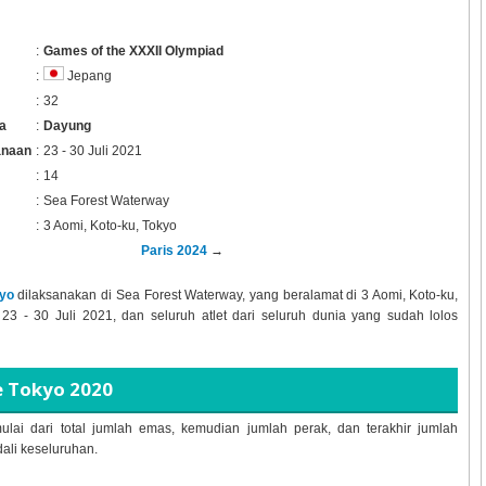
:
Games of the XXXII Olympiad
:
Jepang
:
32
a
:
Dayung
anaan
:
23 - 30 Juli 2021
:
14
:
Sea Forest Waterway
:
3 Aomi, Koto-ku, Tokyo
Paris 2024
→
yo
dilaksanakan di Sea Forest Waterway, yang beralamat di 3 Aomi, Koto-ku,
3 - 30 Juli 2021, dan seluruh atlet dari seluruh dunia yang sudah lolos
e Tokyo 2020
ulai dari total jumlah emas, kemudian jumlah perak, dan terakhir jumlah
dali keseluruhan.