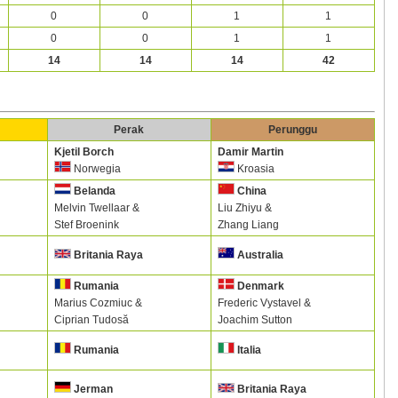
0
0
1
1
0
0
1
1
14
14
14
42
Perak
Perunggu
Kjetil Borch
Damir Martin
Norwegia
Kroasia
Belanda
China
Melvin Twellaar &
Liu Zhiyu &
Stef Broenink
Zhang Liang
Britania Raya
Australia
Rumania
Denmark
Marius Cozmiuc &
Frederic Vystavel &
Ciprian Tudosă
Joachim Sutton
Rumania
Italia
Britania Raya
Jerman