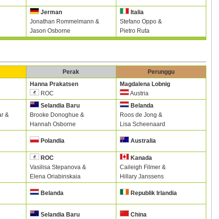
Jerman
Italia
Jonathan Rommelmann &
Stefano Oppo &
Jason Osborne
Pietro Ruta
Perak
Perunggu
Hanna Prakatsen
Magdalena Lobnig
ROC
Austria
Selandia Baru
Belanda
ar &
Brooke Donoghue &
Roos de Jong &
Hannah Osborne
Lisa Scheenaard
Polandia
Australia
ROC
Kanada
Vasilisa Stepanova &
Caileigh Filmer &
Elena Oriabinskaia
Hillary Janssens
Belanda
Republik Irlandia
Selandia Baru
China