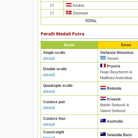
17
Austria
17
Denmark
TOTAL
Peraih Medali Putra
Event
Emas
Single sculls
Stefanos Ntouskos
(
detail
)
Yunani
Prancis
Double sculls
Hugo Boucheron &
(
detail
)
Matthieu Androdias
Quadruple sculls
Belanda
(
detail
)
Kroasia
Coxless pair
Martin Sinković &
(
detail
)
Valent Sinković
Coxless four
Australia
(
detail
)
Coxed eight
Selandia Baru
(
detail
)