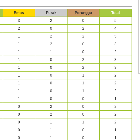
Emas
Perak
Perunggu
Total
3
2
0
5
2
0
2
4
1
2
2
5
1
2
0
3
1
1
0
2
1
0
2
3
1
0
2
3
1
0
1
2
1
0
1
2
1
0
1
2
1
0
0
1
0
2
0
2
0
2
0
2
0
1
1
2
0
1
0
1
0
1
0
1