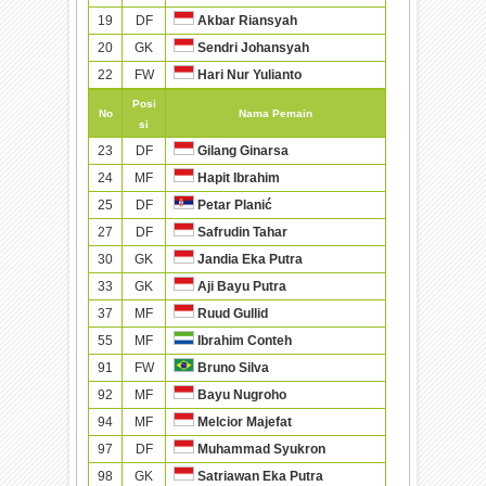
19
DF
Akbar Riansyah
20
GK
Sendri Johansyah
22
FW
Hari Nur Yulianto
Posi
No
Nama Pemain
si
23
DF
Gilang Ginarsa
24
MF
Hapit Ibrahim
25
DF
Petar Planić
27
DF
Safrudin Tahar
30
GK
Jandia Eka Putra
33
GK
Aji Bayu Putra
37
MF
Ruud Gullid
55
MF
Ibrahim Conteh
91
FW
Bruno Silva
92
MF
Bayu Nugroho
94
MF
Melcior Majefat
97
DF
Muhammad Syukron
98
GK
Satriawan Eka Putra