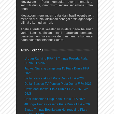
Idezia.com
- Portal kumpulan event menarik di
seluruh dunia, dirangkum secara sederhana untuk
anda.
Idezia.com menyimpan data dan hasil event-event
menarik di dunia, disimpan sebagai arsip agar dapat
dilihat dikemudian hari.
Apabila terdapat kesalahan isi/data pada halaman
yang kami sediakan, kami harapkan pembaca
bersedia mengkoreksinya dengan mengisi komentar
pada halaman tersebut. Salam.
Arsip Terbaru
Urutan Ranking FIFA 48 Timnas Peserta Piala
Dunia FIFA 2026
Jadwal Siarang Langsung TV Piala Dunia FIFA
2026
Daftar Pencetak Gol Piala Dunia FIFA 2026
Daftar Stasiun TV Penyiar Piala Dunia FIFA 2026
Download Jadwal Piala Dunia FIFA 2026 Excel
.XLS
Hasil Klasemen Grup Piala Dunia FIFA 2026
48 Logo Timnas Peserta Piala Dunia FIFA 2026
Skuad Timnas Bosnia dan Herzegovina Piala