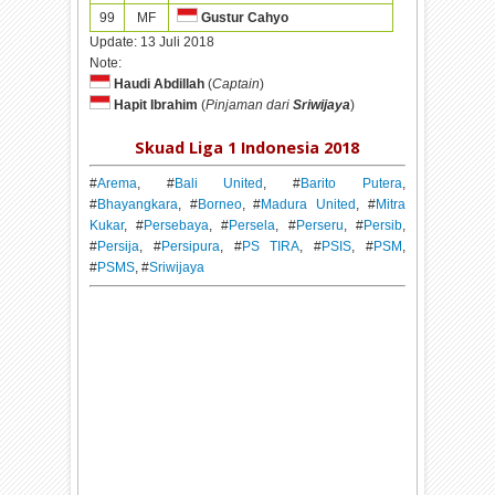
99
MF
Gustur Cahyo
Update:
13 Juli 2018
Note:
Haudi Abdillah
(
Captain
)
Hapit Ibrahim
(
Pinjaman dari
Sriwijaya
)
Skuad Liga 1 Indonesia 2018
#
Arema
, #
Bali United
, #
Barito Putera
,
#
Bhayangkara
, #
Borneo
, #
Madura United
, #
Mitra
Kukar
, #
Persebaya
, #
Persela
, #
Perseru
, #
Persib
,
#
Persija
, #
Persipura
, #
PS TIRA
, #
PSIS
, #
PSM
,
#
PSMS
, #
Sriwijaya