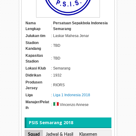
Nama
Persatuan Sepakbola Indonesia
:
Lengkap
Semarang
Julukan tim
:
Laskar Mahesa Jenar
Stadion
:
TBD
Kandang
Kapasitas
:
TBD
Stadion
Lokasi Klub
:
Semarang
Didirikan
:
1932
Produsen
:
RIORS
Jersey
Liga
:
Liga 1 Indonesia 2018
Manajer/Pelat
:
Vincenzo Annese
ih
PSIS Semarang 2018
Squad
Jadwal & Hasil
Klasemen