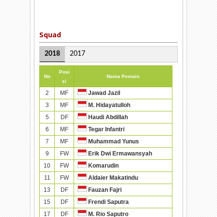
Squad
2018
2017
Posi
No
Nama Pemain
si
2
MF
Jawad Jazil
3
MF
M. Hidayatulloh
5
DF
Haudi Abdillah
6
MF
Tegar Infantri
7
MF
Muhammad Yunus
9
FW
Erik Dwi Ermawansyah
10
FW
Komarudin
11
FW
Aldaier Makatindu
13
DF
Fauzan Fajri
15
DF
Frendi Saputra
17
DF
M. Rio Saputro