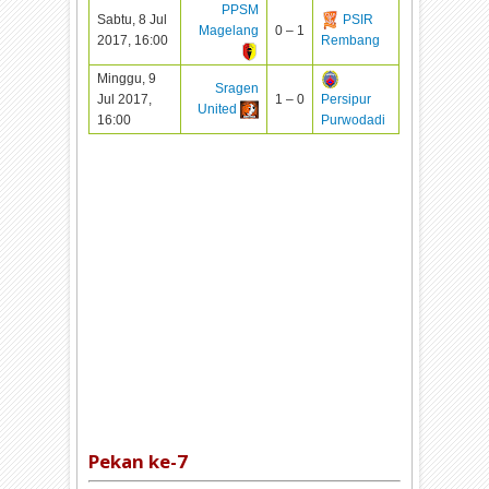
PPSM
Sabtu, 8 Jul
PSIR
Magelang
0 – 1
2017, 16:00
Rembang
Minggu, 9
Sragen
Jul 2017,
1 – 0
Persipur
United
16:00
Purwodadi
Pekan ke-
7