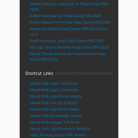
Jadwal Siarang Langsung TV Piala Dunia FIFA
2026
Daftar Pencetak Gol Piala Dunia FIFA 2026
Daftar Stasiun TV Penyiar Piala Dunia FIFA 2026
Download Jadwal Piala Dunia FIFA 2026 Excel
.XLS
Hasil Klasemen Grup Piala Dunia FIFA 2026
48 Logo Timnas Peserta Piala Dunia FIFA 2026
Skuad Timnas Bosnia dan Herzegovina Piala
Dunia FIFA 2026
Shortcut Links
Skuad Klub Liga 1 Indonesia
Skuad Klub Liga 2 Indonesia
Skuad Klub Liga Primer Inggris
Skuad Klub La Liga Spanyol
Skuad Klub Liga Serie A Italia
Skuad Klub Bundesliga Jerman
Skuad Klub League 1 Prancis
Skuad Klub Liga Eredivisie Belanda
Tabel Ranking Dunia FIFA Terbaru