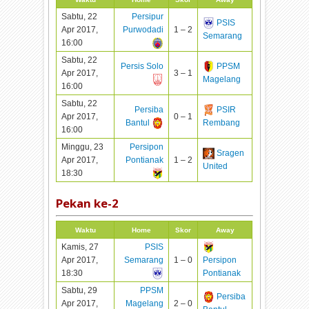
Sabtu, 22
Persipur
PSIS
Apr 2017,
Purwodadi
1 – 2
Semarang
16:00
Sabtu, 22
Persis Solo
PPSM
Apr 2017,
3 – 1
Magelang
16:00
Sabtu, 22
Persiba
PSIR
Apr 2017,
0 – 1
Bantul
Rembang
16:00
Minggu, 23
Persipon
Sragen
Apr 2017,
Pontianak
1 – 2
United
18:30
Pekan ke-
2
Waktu
Home
Skor
Away
Kamis, 27
PSIS
Apr 2017,
Semarang
1 – 0
Persipon
18:30
Pontianak
Sabtu, 29
PPSM
Persiba
Apr 2017,
Magelang
2 – 0