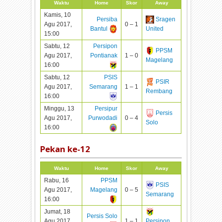
Waktu
Home
Skor
Away
Kamis, 10
Persiba
Sragen
Agu 2017,
0 – 1
Bantul
United
15:00
Sabtu, 12
Persipon
PPSM
Agu 2017,
Pontianak
1 – 0
Magelang
16:00
Sabtu, 12
PSIS
PSIR
Agu 2017,
Semarang
1 – 1
Rembang
16:00
Minggu, 13
Persipur
Persis
Agu 2017,
Purwodadi
0 – 4
Solo
16:00
Pekan ke-
12
Waktu
Home
Skor
Away
Rabu, 16
PPSM
PSIS
Agu 2017,
Magelang
0 – 5
Semarang
16:00
Jumat, 18
Persis Solo
Agu 2017,
1 – 1
Persipon