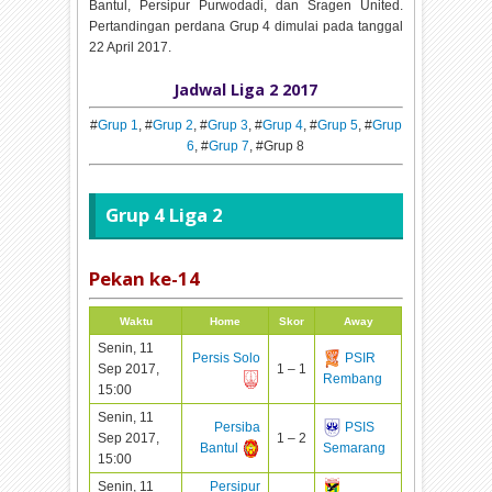
Bantul, Persipur Purwodadi, dan Sragen United.
Pertandingan perdana Grup 4 dimulai pada tanggal
22 April 2017.
Jadwal Liga 2 2017
#
Grup 1
, #
Grup 2
, #
Grup 3
, #
Grup 4
, #
Grup 5
, #
Grup
6
, #
Grup 7
, #Grup 8
Grup 4 Liga 2
Pekan ke-
14
Waktu
Home
Skor
Away
Senin, 11
Persis Solo
PSIR
Sep 2017,
1 – 1
Rembang
15:00
Senin, 11
Persiba
PSIS
Sep 2017,
1 – 2
Bantul
Semarang
15:00
Senin, 11
Persipur