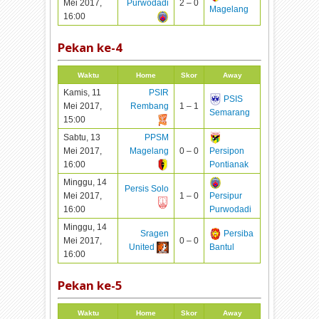
Mei 2017,
Purwodadi
2 – 0
Magelang
16:00
Pekan ke-
4
Waktu
Home
Skor
Away
Kamis, 11
PSIR
PSIS
Mei 2017,
Rembang
1 – 1
Semarang
15:00
Sabtu, 13
PPSM
Mei 2017,
Magelang
0 – 0
Persipon
16:00
Pontianak
Minggu, 14
Persis Solo
Mei 2017,
1 – 0
Persipur
16:00
Purwodadi
Minggu, 14
Sragen
Persiba
Mei 2017,
0 – 0
United
Bantul
16:00
Pekan ke-
5
Waktu
Home
Skor
Away