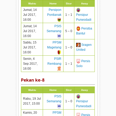
Waktu
Home
Skor
Away
Jumat, 14
Persipon
Jul 2017,
Pontianak
1 – 1
Persipur
16:00
Purwodadi
Jumat, 14
PSIS
Persiba
Jul 2017,
Semarang
5 – 0
Bantul
16:00
Sabtu, 15
PPSM
Sragen
Jul 2017,
Magelang
1 – 0
United
16:00
Senin, 4
PSIR
Persis
Sep 2017,
Rembang
1 – 1
Solo
16:00
Pekan ke-
8
Waktu
Home
Skor
Away
PSIS
Rabu, 19 Jul
Semarang
1 – 0
Persipur
2017, 15:00
Purwodadi
Kamis, 20
PPSM
Persis