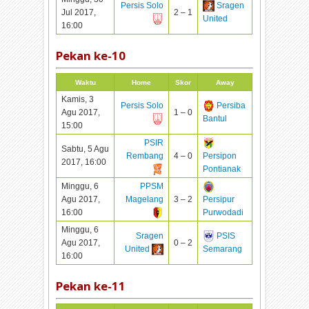
Persis Solo
Sragen
Jul 2017,
2 – 1
United
16:00
Pekan ke-
10
Waktu
Home
Skor
Away
Kamis, 3
Persis Solo
Persiba
Agu 2017,
1 – 0
Bantul
15:00
PSIR
Sabtu, 5 Agu
Rembang
4 – 0
Persipon
2017, 16:00
Pontianak
Minggu, 6
PPSM
Agu 2017,
Magelang
3 – 2
Persipur
16:00
Purwodadi
Minggu, 6
Sragen
PSIS
Agu 2017,
0 – 2
United
Semarang
16:00
Pekan ke-
11