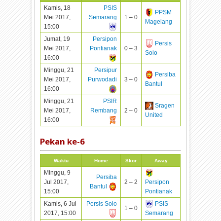
Kamis, 18
PSIS
PPSM
Mei 2017,
Semarang
1 – 0
Magelang
15:00
Jumat, 19
Persipon
Persis
Mei 2017,
Pontianak
0 – 3
Solo
16:00
Minggu, 21
Persipur
Persiba
Mei 2017,
Purwodadi
3 – 0
Bantul
16:00
Minggu, 21
PSIR
Sragen
Mei 2017,
Rembang
2 – 0
United
16:00
Pekan ke-
6
Waktu
Home
Skor
Away
Minggu, 9
Persiba
Jul 2017,
2 – 2
Persipon
Bantul
15:00
Pontianak
Kamis, 6 Jul
Persis Solo
PSIS
1 – 0
2017, 15:00
Semarang