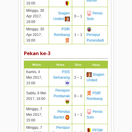
Bantul
16:00
Minggu, 30
Sragen
Persis
Apr 2017,
0 – 1
United
Solo
16:00
Minggu, 30
PSIR
Apr 2017,
Rembang
1 – 1
Persipur
16:00
Purwodadi
Pekan ke-
3
Waktu
Home
Skor
Away
Kamis, 4
PSIS
Sragen
Mei 2017,
Semarang
2 – 1
United
15:00
Persipon
Sabtu, 6 Mei
PSIR
Pontianak
0 – 0
2017, 16:00
Rembang
Minggu, 7
Persiba
Persis
Mei 2017,
1 – 1
Bantul
Solo
15:00
Minggu, 7
Persipur
PPSM