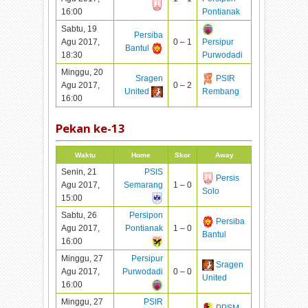
16:00
Pontianak
Sabtu, 19
Persiba
Agu 2017,
0 – 1
Persipur
Bantul
18:30
Purwodadi
Minggu, 20
Sragen
PSIR
Agu 2017,
0 – 2
United
Rembang
16:00
Pekan ke-
13
Waktu
Home
Skor
Away
Senin, 21
PSIS
Persis
Agu 2017,
Semarang
1 – 0
Solo
15:00
Sabtu, 26
Persipon
Persiba
Agu 2017,
Pontianak
1 – 0
Bantul
16:00
Minggu, 27
Persipur
Sragen
Agu 2017,
Purwodadi
0 – 0
United
16:00
Minggu, 27
PSIR
PPSM