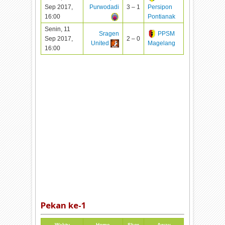
Sep 2017,
Purwodadi
3 – 1
Persipon
16:00
Pontianak
Senin, 11
Sragen
PPSM
Sep 2017,
2 – 0
United
Magelang
16:00
Pekan ke-
1
Waktu
Home
Skor
Away