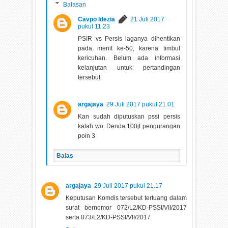
Balasan
Cavpo Idezia
21 Juli 2017
pukul 11.23
PSIR vs Persis laganya dihentikan
pada menit ke-50, karena timbul
kericuhan. Belum ada informasi
kelanjutan untuk pertandingan
tersebut.
argajaya
29 Juli 2017 pukul 21.01
Kan sudah diputuskan pssi persis
kalah wo. Denda 100jt pengurangan
poin 3
Balas
argajaya
29 Juli 2017 pukul 21.17
Keputusan Komdis tersebut tertuang dalam
surat bernomor 072/L2/KD-PSSI/VII/2017
serta 073/L2/KD-PSSI/VII/2017