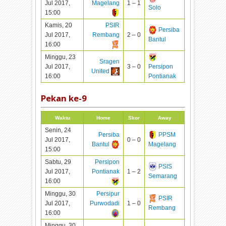
Jul 2017,
Magelang
1 – 1
Solo
15:00
Kamis, 20
PSIR
Persiba
Jul 2017,
Rembang
2 – 0
Bantul
16:00
Minggu, 23
Sragen
Jul 2017,
3 – 0
Persipon
United
16:00
Pontianak
Pekan ke-
9
Waktu
Home
Skor
Away
Senin, 24
Persiba
PPSM
Jul 2017,
0 – 0
Bantul
Magelang
15:00
Sabtu, 29
Persipon
PSIS
Jul 2017,
Pontianak
1 – 2
Semarang
16:00
Minggu, 30
Persipur
PSIR
Jul 2017,
Purwodadi
1 – 0
Rembang
16:00
Minggu, 30