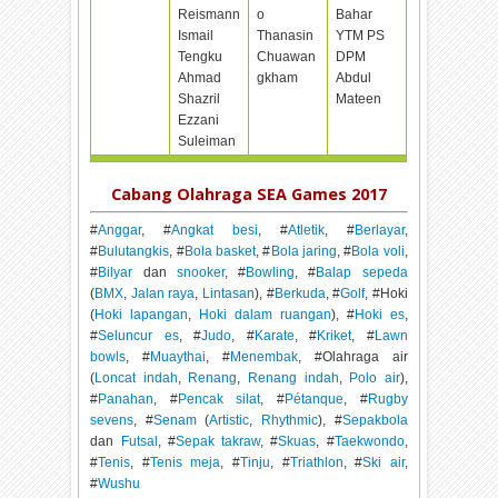
Reismann
o
Bahar
Ismail
Thanasin
YTM PS
Tengku
Chuawan
DPM
Ahmad
gkham
Abdul
Shazril
Mateen
Ezzani
Suleiman
Cabang Olahraga SEA Games 2017
#
Anggar
, #
Angkat besi
, #
Atletik
, #
Berlayar
,
#
Bulutangkis
, #
Bola basket
, #
Bola jaring
, #
Bola voli
,
#
Bilyar
dan
snooker
, #
Bowling
, #
Balap sepeda
(
BMX
,
Jalan raya
,
Lintasan
), #
Berkuda
, #
Golf
, #Hoki
(
Hoki lapangan
,
Hoki dalam ruangan
), #
Hoki es
,
#
Seluncur es
, #
Judo
, #
Karate
, #
Kriket
, #
Lawn
bowls
, #
Muaythai
, #
Menembak
, #Olahraga air
(
Loncat indah
,
Renang
,
Renang indah
,
Polo air
),
#
Panahan
, #
Pencak silat
, #
Pétanque
, #
Rugby
sevens
, #
Senam
(
Artistic
,
Rhythmic
), #
Sepakbola
dan
Futsal
, #
Sepak takraw
, #
Skuas
, #
Taekwondo
,
#
Tenis
, #
Tenis meja
, #
Tinju
, #
Triathlon
, #
Ski air
,
#
Wushu