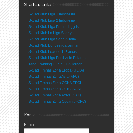
Shortcut Links
Skuad Klub Liga 1 Indonesia
Skuad Klub Liga 2 Indonesia
Skuad Klub Liga Primer Inggris
Skuad Klub La Liga Spanyol
Skuad Klub Liga Serie A Italia
Skuad Klub Bundesliga Jerman
Skuad Klub League 1 Prancis
Skuad Klub Liga Eredivisie Belanda
Tabel Ranking Dunia FIFA Terbaru
Skuad Timnas Zona Eropa (UEFA)
Skuad Timnas Zona Asia (AFC)
Skuad Timnas Zona CONMEBOL
Skuad Timnas Zona CONCACAF
Skuad Timnas Zona Afrika (CAF)
Skuad Timnas Zona Oseania (OFC)
Kontak
Nama