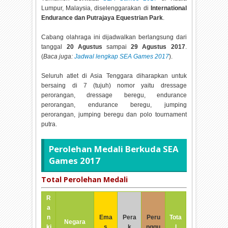
Lumpur, Malaysia, diselenggarakan di
International
Endurance dan Putrajaya Equestrian Park
.
Cabang olahraga ini dijadwalkan berlangsung dari
tanggal
20 Agustus
sampai
29 Agustus 2017
.
(
Baca juga:
Jadwal lengkap SEA Games 2017
).
Seluruh atlet di Asia Tenggara diharapkan untuk
bersaing di 7 (tujuh) nomor yaitu dressage
perorangan, dressage beregu, endurance
perorangan, endurance beregu, jumping
perorangan, jumping beregu dan polo tournament
putra.
Perolehan Medali Berkuda SEA
Games 2017
Total Perolehan Medali
R
a
n
Ema
Pera
Peru
Tota
Negara
ki
s
k
nggu
l