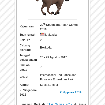
th
29
Southeast Asian Games
Kejuaraan
:
2019
Tuan rumah
:
Malaysia
Edisi ke
:
29
Cabang
:
Berkuda
olahraga
Tanggal
:
20 - 29 Agustus 2017
pelaksanaan
Jumlah
:
7
emas
International Endurance dan
Venue
:
Putrajaya Equestrian Park
Alamat
:
Kuala Lumpur
← Singapore
Philippines 2019
→
2015
Turnamen
Berkuda
SEA Games 2017
di Kuala