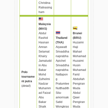
Christina
Ratnasing
ham
Malaysia
(MAS)
Abdul
Brunei
Rashid
Thailand
(BRU)
Hasnan
(THA)
Huzaimi
Amran
Aiyawatt
Haji
Selamat
Srivaddha
Mahari
Khairy
naprabha
Mohamad
Jamaludd
Apichet
Huzaimi
in Abu
Srivaddha
Husin
Bakar
naprabha
Muhamad
Polo
Mohd
Nattapon
Farid
tourname
Zulhelmi
g
Abdullah
nt putra
Nadzar
Pratumlee
Pengiran
(
detail
)
Muhamm
Nutthadith
Muda
ad Faizal
Sila-
Abdul
Abu
amornsak
Qawi
Bakar
Satid
Pengiran
Shaik
Wongkras
Muda