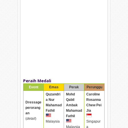
Peraih Medali
Event
Emas
Perak
Perunggu
Quzandri
Mohd
Caroline
a Nur
Qabil
Rosanna
Dressage
Mahamad
Ambak
Chew Pei
perorang
Fathil
Mahamad
Jia
an
Fathil
(
detail
)
Malaysia
Singapur
Malaysia
a