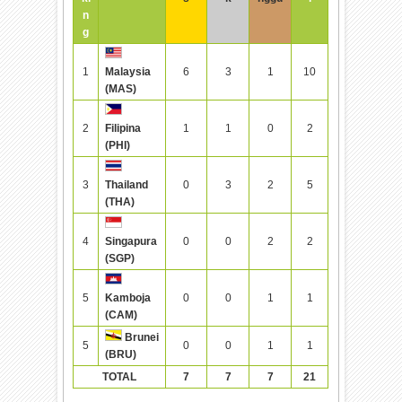
n
g
1
6
3
1
10
Malaysia
(MAS)
2
1
1
0
2
Filipina
(PHI)
3
0
3
2
5
Thailand
(THA)
4
0
0
2
2
Singapura
(SGP)
5
0
0
1
1
Kamboja
(CAM)
Brunei
5
0
0
1
1
(BRU)
TOTAL
7
7
7
21