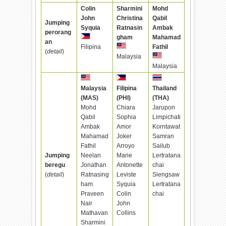
Colin
Sharmini
Mohd
John
Christina
Qabil
Jumping
Syquia
Ratnasin
Ambak
perorang
gham
Mahamad
an
Fathil
Filipina
(
detail
)
Malaysia
Malaysia
Malaysia
Filipina
Thailand
(MAS)
(PHI)
(THA)
Mohd
Chiara
Jarupon
Qabil
Sophia
Limpichati
Ambak
Amor
Korntawat
Mahamad
Joker
Samran
Fathil
Arroyo
Sailub
Jumping
Neelan
Marie
Lertratana
beregu
Jonathan
Antonette
chai
(
detail
)
Ratnasing
Leviste
Siengsaw
ham
Syquia
Lertratana
Praveen
Colin
chai
Nair
John
Mathavan
Collins
Sharmini