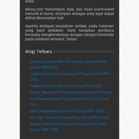
anda.
Idezia.com menyimpan data dan hasil event-event
menarik di dunia, disimpan sebagai arsip agar dapat
dilihat dikemudian hari.
Apabila terdapat kesalahan isi/data pada halaman
yang kami sediakan, kami harapkan pembaca
bersedia mengkoreksinya dengan mengisi komentar
pada halaman tersebut. Salam.
Arsip Terbaru
Urutan Ranking FIFA 48 Timnas Peserta Piala
Dunia FIFA 2026
Jadwal Siarang Langsung TV Piala Dunia FIFA
2026
Daftar Pencetak Gol Piala Dunia FIFA 2026
Daftar Stasiun TV Penyiar Piala Dunia FIFA 2026
Download Jadwal Piala Dunia FIFA 2026 Excel
.XLS
Hasil Klasemen Grup Piala Dunia FIFA 2026
48 Logo Timnas Peserta Piala Dunia FIFA 2026
Skuad Timnas Bosnia dan Herzegovina Piala
Dunia FIFA 2026