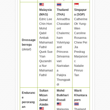
Malaysia
Thailand
Singapur
(MAS)
(THA)
a (SGP)
Edric Lee
Arinadtha
Catherine
Chin Hon
Chavatan
Oh Yung-
Mohd
ont
Wen
Qabil
Chalermc
Caroline
Ambak
harn
Rosanna
Dressage
Mahamad
Yotviriyap
Chew Pei
beregu
Fathil
anit
Jia
(
detail
)
Quek Sue
Princess
Predrag
Yian
Sirivanna
Marjanovi
Quzandri
vari
c
a Nur
Nariratan
Natalie
Mahamad
a
Pinruo
Fathil
Pakjira
Tan
Thongpak
di
Sultan
Mohd
Warit
Enduranc
Mizan
Bulkhari
Khuntara
e
Zainal
Rozali
porn
perorang
Abidin
an
Malaysia
Thailand