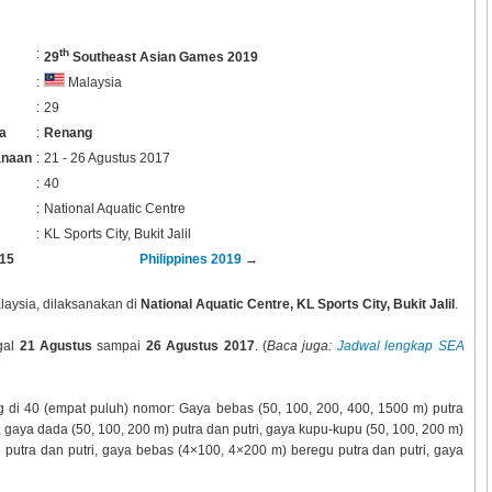
:
th
29
Southeast Asian Games 2019
:
Malaysia
:
29
a
:
Renang
anaan
:
21 - 26 Agustus 2017
:
40
:
National Aquatic Centre
:
KL Sports City, Bukit Jalil
15
Philippines 2019
→
laysia, dilaksanakan di
National Aquatic Centre, KL Sports City, Bukit Jalil
.
gal
21 Agustus
sampai
26 Agustus 2017
. (
Baca juga:
Jadwal lengkap SEA
ng di 40 (empat puluh) nomor: Gaya bebas (50, 100, 200, 400, 1500 m) putra
, gaya dada (50, 100, 200 m) putra dan putri, gaya kupu-kupu (50, 100, 200 m)
 putra dan putri, gaya bebas (4×100, 4×200 m) beregu putra dan putri, gaya