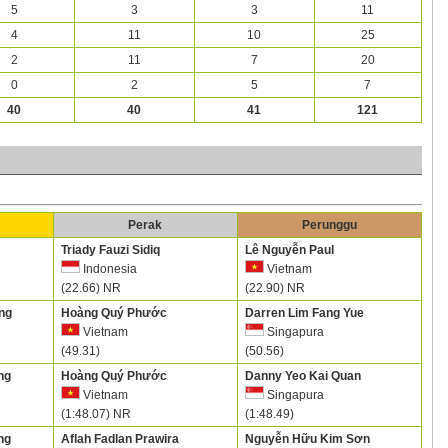
5
3
3
11
4
11
10
25
2
11
7
20
0
2
5
7
40
40
41
121
Perak
Perunggu
Triady Fauzi Sidiq
Lê Nguyễn Paul
Indonesia
Vietnam
(22.66) NR
(22.90) NR
ng
Hoàng Quý Phước
Darren Lim Fang Yue
Vietnam
Singapura
(49.31)
(50.56)
ng
Hoàng Quý Phước
Danny Yeo Kai Quan
Vietnam
Singapura
(1:48.07) NR
(1:48.49)
ng
Aflah Fadlan Prawira
Nguyễn Hữu Kim Sơn