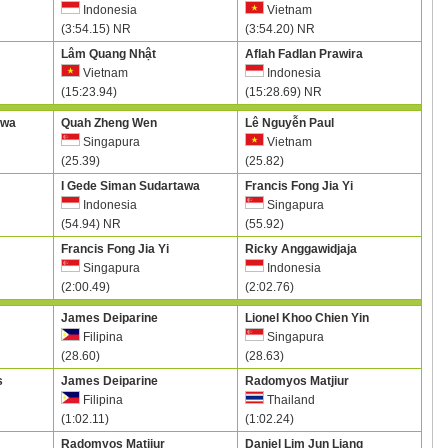
Indonesia
Vietnam
(3:54.15) NR
(3:54.20) NR
Lâm Quang Nhật
Aflah Fadlan Prawira
Vietnam
Indonesia
(15:23.94)
(15:28.69) NR
awa
Quah Zheng Wen
Lê Nguyễn Paul
Singapura
Vietnam
(25.39)
(25.82)
I Gede Siman Sudartawa
Francis Fong Jia Yi
Indonesia
Singapura
(54.94) NR
(55.92)
Francis Fong Jia Yi
Ricky Anggawidjaja
Singapura
Indonesia
(2:00.49)
(2:02.76)
James Deiparine
Lionel Khoo Chien Yin
Filipina
Singapura
(28.60)
(28.63)
s
James Deiparine
Radomyos Matjiur
Filipina
Thailand
(1:02.11)
(1:02.24)
Radomyos Matjiur
Daniel Lim Jun Liang