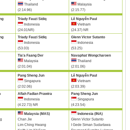
Thailand
Malaysia
(2:14.96)
(2:15.77)
ng
Triady Fauzi Sidiq
Lê Nguyễn Paul
Indonesia
Vietnam
(24.01NR)
(24.37) NR
ng
Triady Fauzi Sidiq
Glenn Victor Sutanto
Indonesia
Indonesia
(53.03)
(53.25)
Tia'a Faang Der
Navaphat Wongcharoen
Malaysia
Thailand
(2:01.04)
(2:01.06)
Pang Sheng Jun
Lê Nguyễn Paul
Singapura
Vietnam
(2:02.06)
(2:03.39)
n
Aflah Fadlan Prawira
Pang Sheng Jun
Indonesia
Singapura
(4:22.73) NR
(4:23.54)
Malaysia (MAS)
Indonesia (INA)
ng
Chan Jie
Glenn Victor Sutanto
Lim Ching Hwang
I Gede Siman Sudartawa