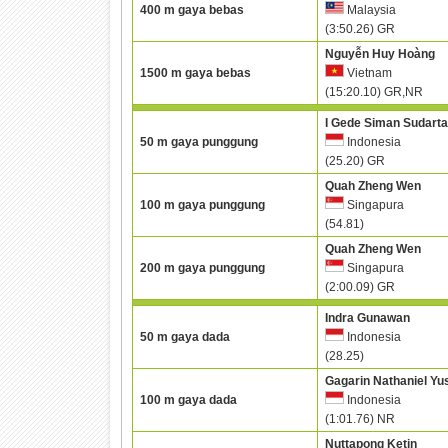
400 m gaya bebas
Malaysia
(3:50.26) GR
Nguyễn Huy Hoàng
1500 m gaya bebas
Vietnam
(15:20.10) GR,NR
I Gede Siman Sudart
50 m gaya punggung
Indonesia
(25.20) GR
Quah Zheng Wen
100 m gaya punggung
Singapura
(54.81)
Quah Zheng Wen
200 m gaya punggung
Singapura
(2:00.09) GR
Indra Gunawan
50 m gaya dada
Indonesia
(28.25)
Gagarin Nathaniel Yu
100 m gaya dada
Indonesia
(1:01.76) NR
Nuttapong Ketin