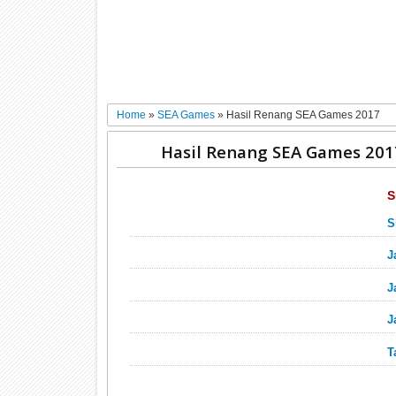
Home
»
SEA Games
»
Hasil Renang SEA Games 2017
Hasil Renang SEA Games 201
S
S
J
J
J
T