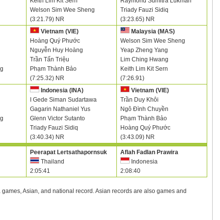
Keith Lim Kit Sern
Raymond Sumitra Lukman
Welson Sim Wee Sheng
Triady Fauzi Sidiq
(3:21.79) NR
(3:23.65) NR
Vietnam (VIE)
Malaysia (MAS)
Hoàng Quý Phước
Welson Sim Wee Sheng
Nguyễn Huy Hoàng
Yeap Zheng Yang
Trần Tấn Triệu
Lim Ching Hwang
ng
Phạm Thành Bảo
Keith Lim Kit Sern
(7:25.32) NR
(7:26.91)
Indonesia (INA)
Vietnam (VIE)
I Gede Siman Sudartawa
Trần Duy Khôi
Gagarin Nathaniel Yus
Ngô Đình Chuyền
ng
Glenn Victor Sutanto
Phạm Thành Bảo
Triady Fauzi Sidiq
Hoàng Quý Phước
(3:40.34) NR
(3:43.09) NR
Peerapat Lertsathapornsuk
Aflah Fadlan Prawira
Thailand
Indonesia
2:05:41
2:08:40
a games, Asian, and national record. Asian records are also games and