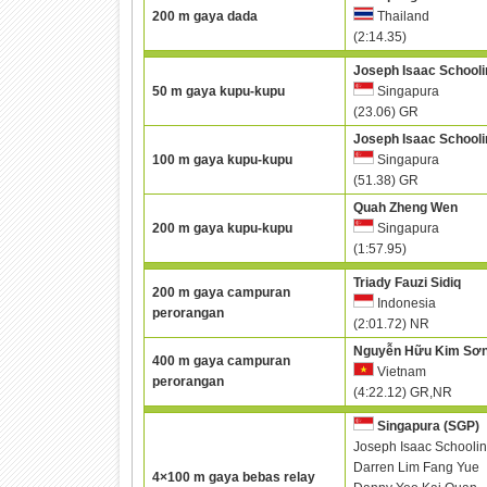
200 m gaya dada
Thailand
(2:14.35)
Joseph Isaac Schooli
50 m gaya kupu-kupu
Singapura
(23.06) GR
Joseph Isaac Schooli
100 m gaya kupu-kupu
Singapura
(51.38) GR
Quah Zheng Wen
200 m gaya kupu-kupu
Singapura
(1:57.95)
Triady Fauzi Sidiq
200 m gaya campuran
Indonesia
perorangan
(2:01.72) NR
Nguyễn Hữu Kim Sơ
400 m gaya campuran
Vietnam
perorangan
(4:22.12) GR,NR
Singapura (SGP)
Joseph Isaac Schooli
Darren Lim Fang Yue
4×100 m gaya bebas relay