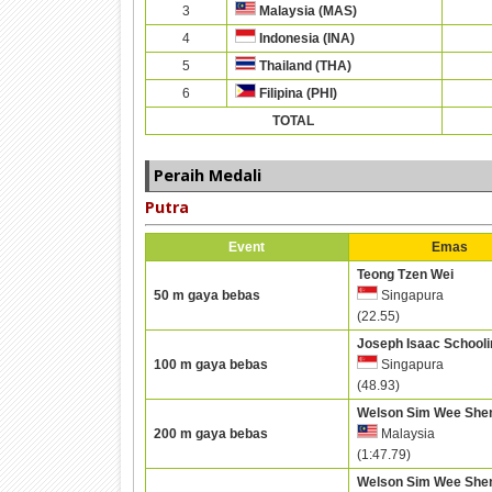
3
Malaysia (MAS)
4
Indonesia (INA)
5
Thailand (THA)
6
Filipina (PHI)
TOTAL
Peraih Medali
Putra
Event
Emas
Teong Tzen Wei
50 m gaya bebas
Singapura
(22.55)
Joseph Isaac Schooli
100 m gaya bebas
Singapura
(48.93)
Welson Sim Wee She
200 m gaya bebas
Malaysia
(1:47.79)
Welson Sim Wee She