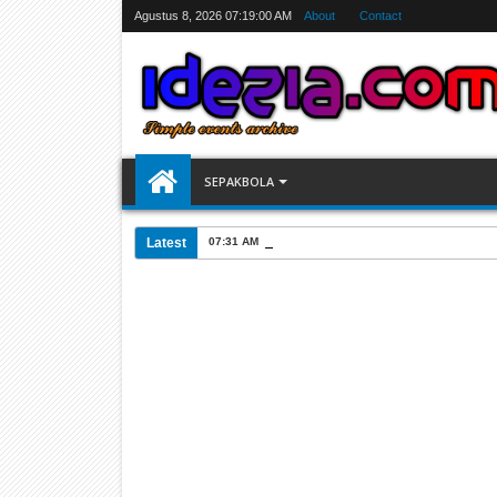
Agustus 8, 2026
07:19:01 AM
About
Contact
SEPAKBOLA
Latest
07:31 AM
Jadwal Siarang Langsung TV Piala Dunia 