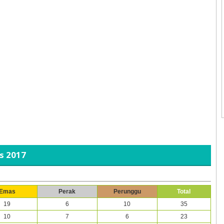
s 2017
Emas
Perak
Perunggu
Total
19
6
10
35
10
7
6
23