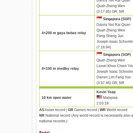
Danny Yeo Kai Quan
Quah Zheng Wen
(3:17.85) GR, NR
Singapura (SGP)
Danny Yeo Kai Quan
Quah Zheng Wen
4×200 m gaya bebas relay
Pang Sheng Jun
Joseph Isaac Schooli
(7:18.94)
Singapura (SGP)
Quah Zheng Wen
Lionel Khoo Chien Yin
4×100 m medley relay
Joseph Isaac Schooli
Darren Lim Fang Yue
(3:37.46) GR, NR
Kevin Yeap
10 km open water
Malaysia
2:03:18
AS
Asian record |
GR
Games record |
WR
World record
NR
National record (Any world record is necessarily also 
national records.)
Putri