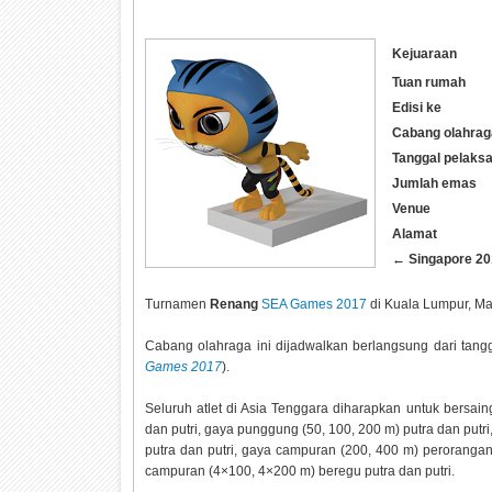
Kejuaraan
Tuan rumah
Edisi ke
Cabang olahrag
Tanggal pelaks
Jumlah emas
Venue
Alamat
← Singapore 20
Turnamen
Renang
SEA Games 2017
di Kuala Lumpur, Ma
Cabang olahraga ini dijadwalkan berlangsung dari tang
Games 2017
).
Seluruh atlet di Asia Tenggara diharapkan untuk bersai
dan putri, gaya punggung (50, 100, 200 m) putra dan putri
putra dan putri, gaya campuran (200, 400 m) perorangan
campuran (4×100, 4×200 m) beregu putra dan putri.