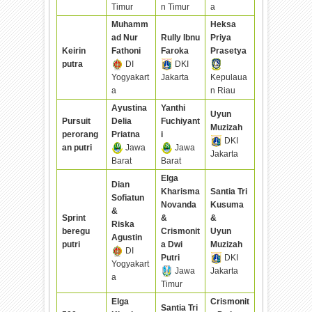
Timur
n Timur
a
Muhamm
Heksa
ad Nur
Rully Ibnu
Priya
Keirin
Fathoni
Faroka
Prasetya
putra
DI
DKI
Yogyakart
Jakarta
Kepulaua
a
n Riau
Ayustina
Yanthi
Uyun
Pursuit
Delia
Fuchiyant
Muzizah
perorang
Priatna
i
DKI
an putri
Jawa
Jawa
Jakarta
Barat
Barat
Elga
Dian
Kharisma
Santia Tri
Sofiatun
Novanda
Kusuma
&
Sprint
&
&
Riska
beregu
Crismonit
Uyun
Agustin
putri
a Dwi
Muzizah
DI
Putri
DKI
Yogyakart
Jawa
Jakarta
a
Timur
Elga
Crismonit
Santia Tri