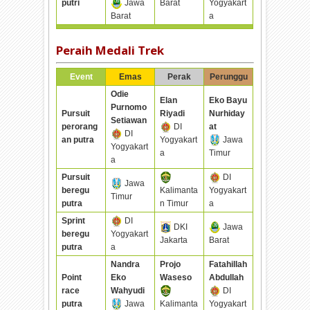
putri
Jawa
Barat
Yogyakart
Barat
a
Peraih Medali Trek
Event
Emas
Perak
Perunggu
Odie
Elan
Eko Bayu
Purnomo
Pursuit
Riyadi
Nurhiday
Setiawan
perorang
DI
at
DI
an putra
Yogyakart
Jawa
Yogyakart
a
Timur
a
Pursuit
DI
Jawa
beregu
Kalimanta
Yogyakart
Timur
putra
n Timur
a
Sprint
DI
DKI
Jawa
beregu
Yogyakart
Jakarta
Barat
putra
a
Nandra
Projo
Fatahillah
Point
Eko
Waseso
Abdullah
race
Wahyudi
DI
putra
Jawa
Kalimanta
Yogyakart