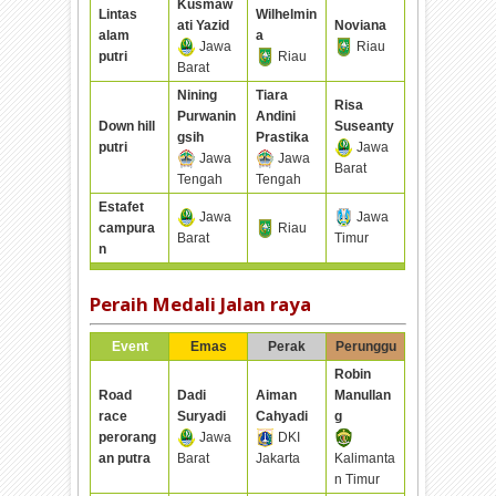
Kusmaw
Lintas
Wilhelmin
ati Yazid
Noviana
alam
a
Jawa
Riau
putri
Riau
Barat
Nining
Tiara
Risa
Purwanin
Andini
Down hill
Suseanty
gsih
Prastika
putri
Jawa
Jawa
Jawa
Barat
Tengah
Tengah
Estafet
Jawa
Jawa
campura
Riau
Barat
Timur
n
Peraih Medali Jalan raya
Event
Emas
Perak
Perunggu
Robin
Road
Dadi
Aiman
Manullan
race
Suryadi
Cahyadi
g
perorang
Jawa
DKI
an putra
Barat
Jakarta
Kalimanta
n Timur