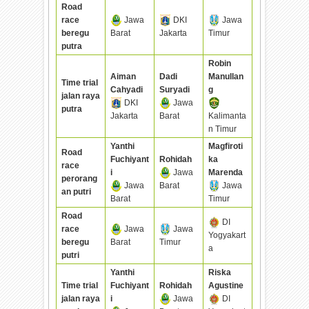
Road
race
Jawa
DKI
Jawa
beregu
Barat
Jakarta
Timur
putra
Robin
Aiman
Dadi
Manullan
Time trial
Cahyadi
Suryadi
g
jalan raya
DKI
Jawa
putra
Jakarta
Barat
Kalimanta
n Timur
Yanthi
Magfiroti
Road
Fuchiyant
Rohidah
ka
race
i
Jawa
Marenda
perorang
Jawa
Barat
Jawa
an putri
Barat
Timur
Road
DI
race
Jawa
Jawa
Yogyakart
beregu
Barat
Timur
a
putri
Yanthi
Riska
Time trial
Fuchiyant
Rohidah
Agustine
jalan raya
i
Jawa
DI