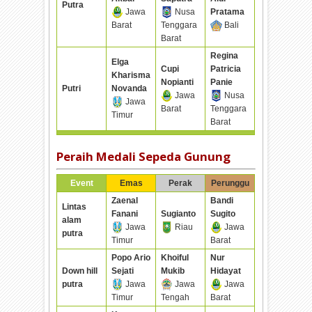
Putra
Jawa
Nusa
Pratama
Barat
Tenggara
Bali
Barat
Regina
Elga
Cupi
Patricia
Kharisma
Nopianti
Panie
Putri
Novanda
Jawa
Nusa
Jawa
Barat
Tenggara
Timur
Barat
Peraih Medali Sepeda Gunung
Event
Emas
Perak
Perunggu
Zaenal
Bandi
Lintas
Fanani
Sugianto
Sugito
alam
Jawa
Riau
Jawa
putra
Timur
Barat
Popo Ario
Khoiful
Nur
Down hill
Sejati
Mukib
Hidayat
putra
Jawa
Jawa
Jawa
Timur
Tengah
Barat