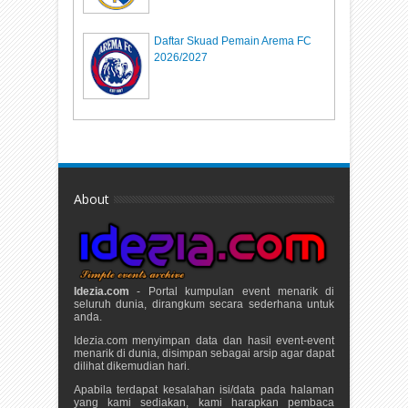
Daftar Skuad Pemain Arema FC
2026/2027
About
Idezia.com
- Portal kumpulan event menarik di
seluruh dunia, dirangkum secara sederhana untuk
anda.
Idezia.com menyimpan data dan hasil event-event
menarik di dunia, disimpan sebagai arsip agar dapat
dilihat dikemudian hari.
Apabila terdapat kesalahan isi/data pada halaman
yang kami sediakan, kami harapkan pembaca