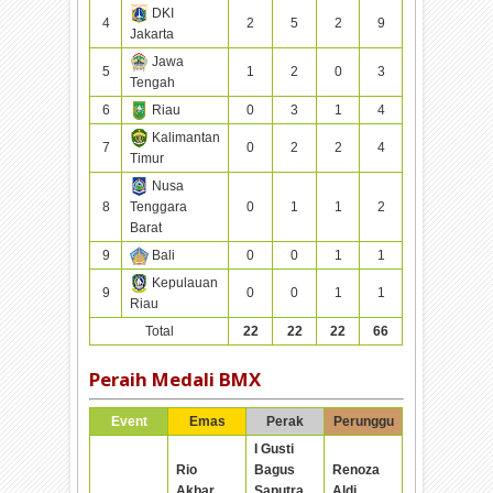
DKI
4
2
5
2
9
Jakarta
Jawa
5
1
2
0
3
Tengah
6
Riau
0
3
1
4
Kalimantan
7
0
2
2
4
Timur
Nusa
8
Tenggara
0
1
1
2
Barat
9
Bali
0
0
1
1
Kepulauan
9
0
0
1
1
Riau
Total
22
22
22
66
Peraih Medali BMX
Event
Emas
Perak
Perunggu
I Gusti
Rio
Bagus
Renoza
Akbar
Saputra
Aldi