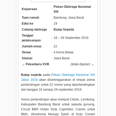
Pekan Olahraga Nasional
Kejuaraan
:
XIX
Tuan rumah
:
Bandung, Jawa Barat
Edisi ke
:
19
Cabang olahraga
:
Balap Sepeda
Tanggal
:
18 – 28 September 2016
pelaksanaan
Jumlah emas
:
22
Venue
:
4 Arena Balap
Alamat
:
Jawa Barat
←
Pekanbaru XVIII
(tidak digelar) →
Balap sepeda
pada
Pekan Olahraga Nasional XIX
Jabar 2016
akan diselenggarakan di empat arena
pertandingan untuk 22 nomor yang dipertandingkan
dari tanggal 18 sampai 28 september 2016.
Arena pertandingan akan meliputi Cikole, Lembang,
Kabupaten Bandung Barat untuk sepeda gunung,
Circuit BMX Hutan Kota Cigembor, Ciamis untuk
BMX, Velodrome Munaip Saleh di Kota Cimahi