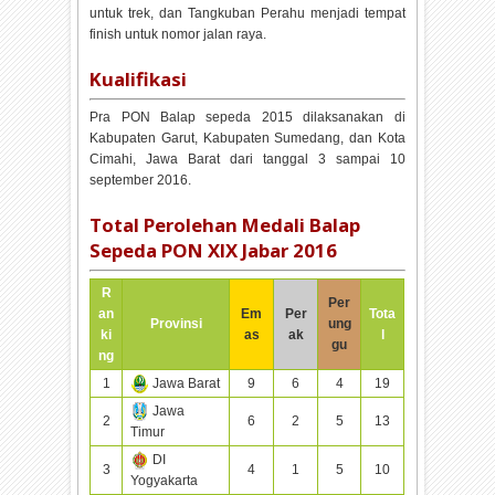
untuk trek, dan Tangkuban Perahu menjadi tempat
finish untuk nomor jalan raya.
Kualifikasi
Pra PON Balap sepeda 2015 dilaksanakan di
Kabupaten Garut, Kabupaten Sumedang, dan Kota
Cimahi, Jawa Barat dari tanggal 3 sampai 10
september 2016.
Total Perolehan Medali Balap
Sepeda PON XIX Jabar 2016
R
Per
an
Em
Per
Tota
Provinsi
ung
ki
as
ak
l
gu
ng
1
Jawa Barat
9
6
4
19
Jawa
2
6
2
5
13
Timur
DI
3
4
1
5
10
Yogyakarta