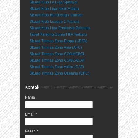
Skuad Klub La Liga Spanyol
Skuad Klub Liga Serie A Italia
Skuad Klub Bundesliga Jerman
Skuad Klub League 1 Prancis
Skuad Klub Liga Eredivisie Belanda
Tabel Ranking Dunia FIFA Terbaru
Skuad Timnas Zona Eropa (UEFA)
Skuad Timnas Zona Asia (AFC)
Skuad Timnas Zona CONMEBOL
Skuad Timnas Zona CONCACAF
Skuad Timnas Zona Afrika (CAF)
Skuad Timnas Zona Oseania (OFC)
Kontak
Nama
Email
*
Pesan
*