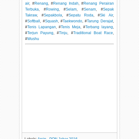
air
, #
Renang
, #
Renang Indah
, #
Renang Perairan
Terbuka
, #
Rowing
, #
Selam
, #
Senam
, #
Sepak
Takraw
, #
Sepakbola
, #
Sepatu Roda
, #
Ski Air
,
#
Softball
, #
Squash
, #
Taekwondo
, #
Tarung Derajat
,
#
Tenis Lapangan
, #
Tenis Meja
, #
Terbang layang
,
#
Terjun Payung
, #
Tinju
, #
Traditional Boat Race
,
#
Wushu
Labels:
Arsip - PON Jabar 2016