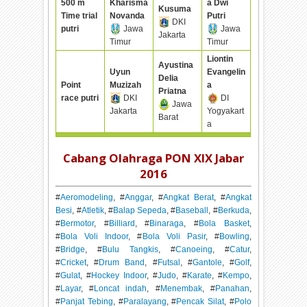
500 m
Kharisma
a Dwi
Kusuma
Time trial
Novanda
Putri
DKI
putri
Jawa
Jawa
Jakarta
Timur
Timur
Liontin
Ayustina
Uyun
Evangelin
Delia
Point
Muzizah
a
Priatna
race putri
DKI
DI
Jawa
Jakarta
Yogyakart
Barat
a
Cabang Olahraga PON XIX Jabar
2016
#
Aeromodeling
, #
Anggar
, #
Angkat Berat
, #
Angkat
Besi
, #
Atletik
, #
Balap Sepeda
, #
Baseball
, #
Berkuda
,
#
Bermotor
, #
Billiard
, #
Binaraga
, #
Bola Basket
,
#
Bola Voli Indoor
, #
Bola Voli Pasir
, #
Bowling
,
#
Bridge
, #
Bulu Tangkis
, #
Canoeing
, #
Catur
,
#
Cricket
, #
Drum Band
, #
Futsal
, #
Gantole
, #
Golf
,
#
Gulat
, #
Hockey Indoor
, #
Judo
, #
Karate
, #
Kempo
,
#
Layar
, #
Loncat indah
, #
Menembak
, #
Panahan
,
#
Panjat Tebing
, #
Paralayang
, #
Pencak Silat
, #
Polo