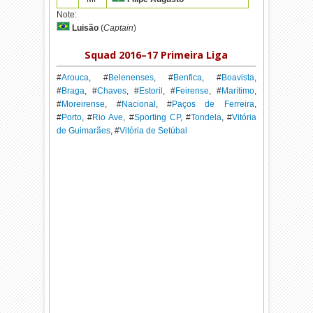
Note:
Luisão
(
Captain
)
Squad 2016–17 Primeira Liga
#
Arouca
, #
Belenenses
, #
Benfica
, #
Boavista
,
#
Braga
, #
Chaves
, #
Estoril
, #
Feirense
, #
Marítimo
,
#
Moreirense
, #
Nacional
, #
Paços de Ferreira
,
#
Porto
, #
Rio Ave
, #
Sporting CP
, #
Tondela
, #
Vitória
de Guimarães
, #
Vitória de Setúbal