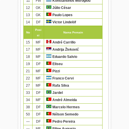
11
FW
Konstantinos Mitroglou
12
GK
Júlio César
13
GK
Paulo Lopes
14
DF
Victor Lindelöf
Posi
No
Nama Pemain
si
15
MF
André Carrillo
17
MF
Andrija Živković
18
MF
Eduardo Salvio
19
DF
Eliseu
21
MF
Pizzi
22
MF
Franco Cervi
27
MF
Rafa Silva
33
DF
Jardel
34
MF
André Almeida
38
DF
Marcelo Hermes
50
DF
Nélson Semedo
—
DF
Pedro Pereira
—
MF
Filipe Augusto