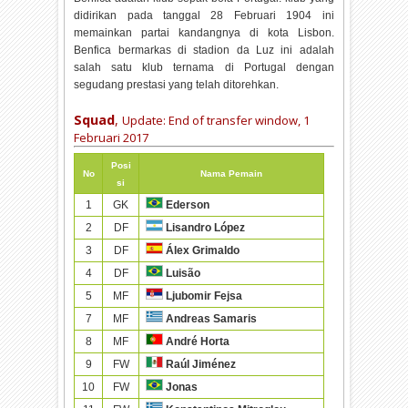
didirikan pada tanggal 28 Februari 1904 ini
memainkan partai kandangnya di kota Lisbon.
Benfica bermarkas di stadion da Luz ini adalah
salah satu klub ternama di Portugal dengan
segudang prestasi yang telah ditorehkan.
Squad
,
Update:
End of transfer window, 1
Februari 2017
Posi
No
Nama Pemain
si
1
GK
Ederson
2
DF
Lisandro López
3
DF
Álex Grimaldo
4
DF
Luisão
5
MF
Ljubomir Fejsa
7
MF
Andreas Samaris
8
MF
André Horta
9
FW
Raúl Jiménez
10
FW
Jonas