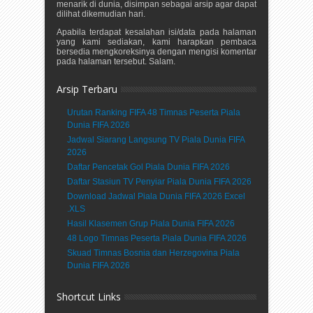
menarik di dunia, disimpan sebagai arsip agar dapat
dilihat dikemudian hari.
Apabila terdapat kesalahan isi/data pada halaman
yang kami sediakan, kami harapkan pembaca
bersedia mengkoreksinya dengan mengisi komentar
pada halaman tersebut. Salam.
Arsip Terbaru
Urutan Ranking FIFA 48 Timnas Peserta Piala
Dunia FIFA 2026
Jadwal Siarang Langsung TV Piala Dunia FIFA
2026
Daftar Pencetak Gol Piala Dunia FIFA 2026
Daftar Stasiun TV Penyiar Piala Dunia FIFA 2026
Download Jadwal Piala Dunia FIFA 2026 Excel
.XLS
Hasil Klasemen Grup Piala Dunia FIFA 2026
48 Logo Timnas Peserta Piala Dunia FIFA 2026
Skuad Timnas Bosnia dan Herzegovina Piala
Dunia FIFA 2026
Shortcut Links