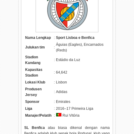
Nama Lengkap
:
Sport Lisboa e Benfica
Águias (Eagles), Encarnados
Julukan tim
:
(Reds)
Stadion
:
Estádio da Luz
Kandang
Kapasitas
:
64,642
Stadion
Lokasi Klub
:
Lisbon
Produsen
:
Adidas
Jersey
Sponsor
:
Emirates
Liga
:
2016–17 Primeira Liga
Manajer/Pelatih
:
Rui Vitória
SL Benfica
atau biasa dikenal dengan nama
Benfica adalah klub sepak bola Portugal. klub yang