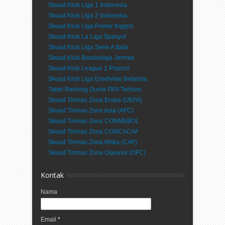
Skuad Klub Liga 1 Indonesia
Skuad Klub Liga 2 Indonesia
Skuad Klub Liga Primer Inggris
Skuad Klub La Liga Spanyol
Skuad Klub Liga Serie A Italia
Skuad Klub Bundesliga Jerman
Skuad Klub League 1 Prancis
Skuad Klub Liga Eredivisie Belanda
Tabel Ranking Dunia FIFA Terbaru
Skuad Timnas Zona Eropa (UEFA)
Skuad Timnas Zona Asia (AFC)
Skuad Timnas Zona CONMEBOL
Skuad Timnas Zona CONCACAF
Skuad Timnas Zona Afrika (CAF)
Skuad Timnas Zona Oseania (OFC)
Kontak
Nama
Email
*